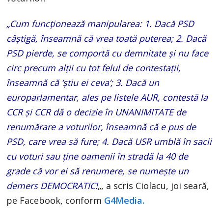
„Cum funcţionează manipularea: 1. Dacă PSD
câştigă, înseamnă că vrea toată puterea; 2. Dacă
PSD pierde, se comportă cu demnitate şi nu face
circ precum alţii cu tot felul de contestaţii,
înseamnă că ‘ştiu ei ceva’; 3. Dacă un
europarlamentar, ales pe listele AUR, contestă la
CCR şi CCR dă o decizie în UNANIMITATE de
renumărare a voturilor, înseamnă că e pus de
PSD, care vrea să fure; 4. Dacă USR umblă în sacii
cu voturi sau ţine oamenii în stradă la 40 de
grade că vor ei să renumere, se numeşte un
demers DEMOCRATIC!
„, a scris Ciolacu, joi seară,
pe Facebook, conform
G4Media.