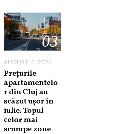
03
AUGUST 4, 2026
Prețurile
apartamentelo
r din Cluj au
scăzut ușor în
iulie. Topul
celor mai
scumpe zone