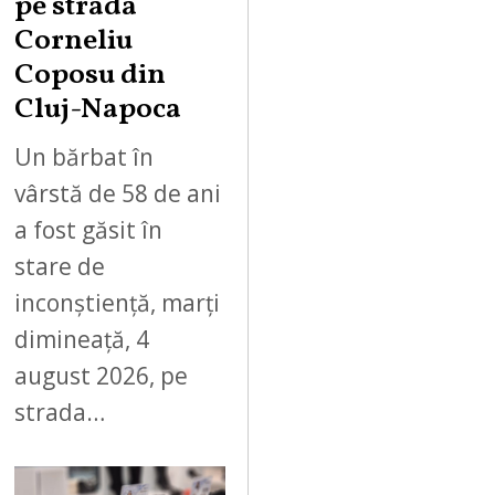
pe strada
Corneliu
Coposu din
Cluj-Napoca
Un bărbat în
vârstă de 58 de ani
a fost găsit în
stare de
inconștiență, marți
dimineață, 4
august 2026, pe
strada…