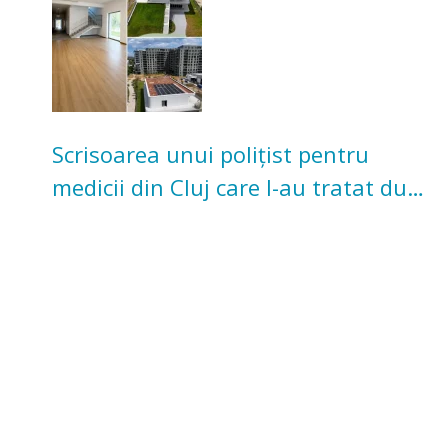
Scrisoarea unui polițist pentru
medicii din Cluj care l-au tratat după
un accident: „Nu m-am simțit un
număr”