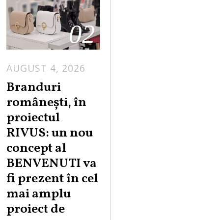
02
AUGUST 4, 2026
Branduri
românești, în
proiectul
RIVUS: un nou
concept al
BENVENUTI va
fi prezent în cel
mai amplu
proiect de