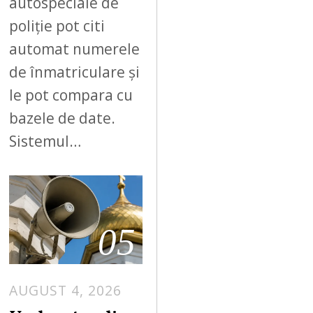
autospeciale de
poliție pot citi
automat numerele
de înmatriculare și
le pot compara cu
bazele de date.
Sistemul…
05
AUGUST 4, 2026