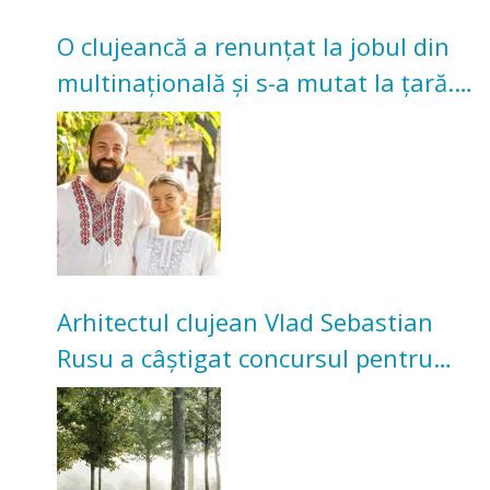
O clujeancă a renunțat la jobul din
multinațională și s-a mutat la țară.
Acum cultivă legume în grădina
bunicilor
Arhitectul clujean Vlad Sebastian
Rusu a câștigat concursul pentru
transformarea Grădinii Casei
Universitarilor