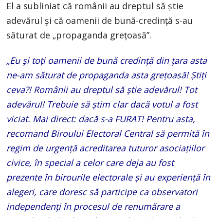
El a subliniat că românii au dreptul să ştie
adevărul şi că oamenii de bună-credinţă s-au
săturat de „propaganda greţoasă”.
„Eu şi toţi oamenii de bună credinţă din ţara asta
ne-am săturat de propaganda asta greţoasă! Ştiţi
ceva?! Românii au dreptul să ştie adevărul! Tot
adevărul! Trebuie să ştim clar dacă votul a fost
viciat. Mai direct: dacă s-a FURAT! Pentru asta,
recomand Biroului Electoral Central să permită în
regim de urgenţă acreditarea tuturor asociaţiilor
civice, în special a celor care deja au fost
prezente în birourile electorale şi au experienţă în
alegeri, care doresc să participe ca observatori
independenţi în procesul de renumărare a