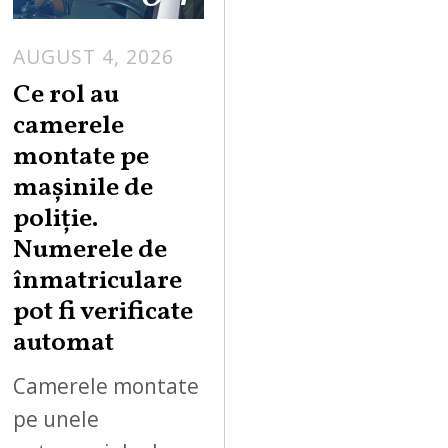
AUGUST 4, 2026
Ce rol au
camerele
montate pe
mașinile de
poliție.
Numerele de
înmatriculare
pot fi verificate
automat
Camerele montate
pe unele