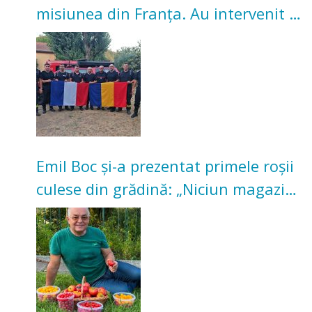
misiunea din Franța. Au intervenit la
incendii de vegetație și pădure
Emil Boc și-a prezentat primele roșii
culese din grădină: „Niciun magazin
nu poate oferi această satisfacție”