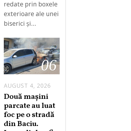
redate prin boxele
exterioare ale unei
biserici și…
06
AUGUST 4, 2026
Două mașini
parcate au luat
foc pe o stradă
din Baciu.