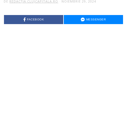
DE
REDACȚIA CLUJCAPITALA.RO
NOIEMBRIE 29, 2024
FACEBOOK
MESSENGER