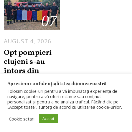
07
AUGUST 4, 2026
Opt pompieri
clujeni s-au
întors din
misiunea din
Apreciem confidențialitatea dumneavoastră
Franța. Au
Folosim cookie-uri pentru a vă îmbunătăți experiența de
intervenit la
navigare, pentru a vă oferi reclame sau conținut
personalizat și pentru a ne analiza traficul. Făcând clic pe
incendii de
„Accept toate”, sunteți de acord cu utilizarea cookie-urilor.
vegetație și
Cookie setari
Accept
pădure