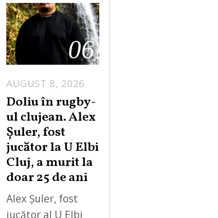
06
AUGUST 8, 2026
Doliu în rugby-
ul clujean. Alex
Șuler, fost
jucător la U Elbi
Cluj, a murit la
doar 25 de ani
Alex Șuler, fost
jucător al U Elbi