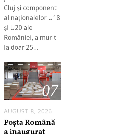
Cluj și component
al naționalelor U18
și U20 ale
României, a murit
la doar 25…
07
AUGUST 8, 2026
Poșta Română
a inaugurat