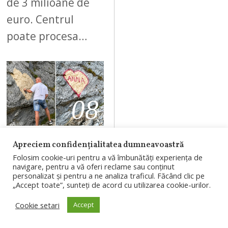
de 3 milioane de
euro. Centrul
poate procesa…
08
AUGUST 7, 2026
Apreciem confidențialitatea dumneavoastră
Folosim cookie-uri pentru a vă îmbunătăți experiența de
Bărbatul care a
navigare, pentru a vă oferi reclame sau conținut
personalizat și pentru a ne analiza traficul. Făcând clic pe
scris „ANNA”
„Accept toate”, sunteți de acord cu utilizarea cookie-urilor.
pe o stâncă de
Cookie setari
Accept
pe