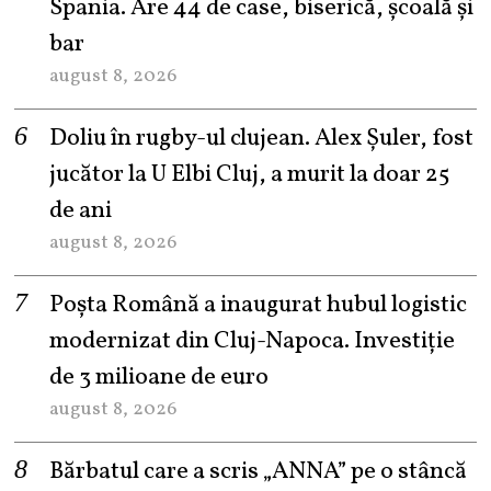
Spania. Are 44 de case, biserică, școală și
bar
august 8, 2026
Doliu în rugby-ul clujean. Alex Șuler, fost
jucător la U Elbi Cluj, a murit la doar 25
de ani
august 8, 2026
Poșta Română a inaugurat hubul logistic
modernizat din Cluj-Napoca. Investiție
de 3 milioane de euro
august 8, 2026
Bărbatul care a scris „ANNA” pe o stâncă