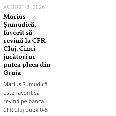
AUGUST 8, 2026
Marius
Șumudică,
favorit să
revină la CFR
Cluj. Cinci
jucători ar
putea pleca din
Gruia
Marius Șumudică
este favorit să
revină pe banca
CFR Cluj după 0-5