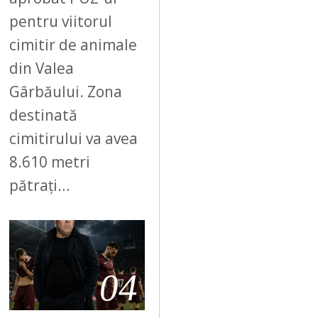
pentru viitorul
cimitir de animale
din Valea
Gârbăului. Zona
destinată
cimitirului va avea
8.610 metri
pătrați…
04