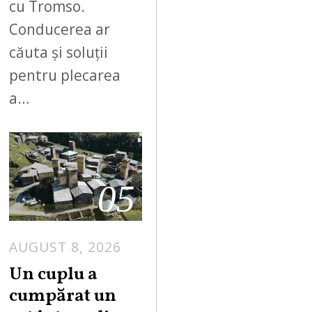
cu Tromso.
Conducerea ar
căuta și soluții
pentru plecarea
a…
05
AUGUST 8, 2026
Un cuplu a
cumpărat un