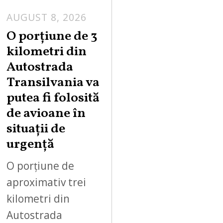
AUGUST 8, 2026
A
U
O porțiune de 3
G
kilometri din
U
Autostrada
S
Transilvania va
T
putea fi folosită
8
,
de avioane în
2
situații de
0
urgență
2
6
O porțiune de
aproximativ trei
kilometri din
Autostrada