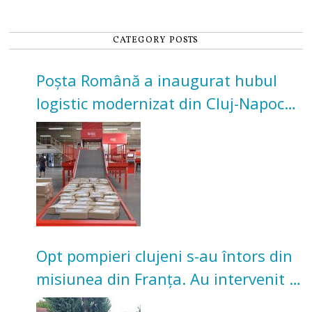
CATEGORY POSTS
Poșta Română a inaugurat hubul
logistic modernizat din Cluj-Napoca.
Investiție de 3 milioane de euro
Opt pompieri clujeni s-au întors din
misiunea din Franța. Au intervenit la
incendii de vegetație și pădure