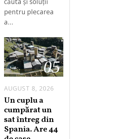
căuta și soluții
pentru plecarea
a…
05
AUGUST 8, 2026
Un cuplu a
cumpărat un
sat întreg din
Spania. Are 44