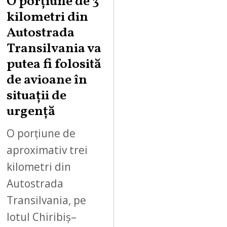
O porțiune de 3
G
kilometri din
U
Autostrada
S
Transilvania va
T
putea fi folosită
8
,
de avioane în
2
situații de
0
urgență
2
6
O porțiune de
aproximativ trei
kilometri din
Autostrada
Transilvania, pe
lotul Chiribiș–