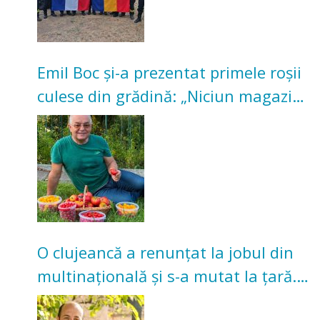
Emil Boc și-a prezentat primele roșii
culese din grădină: „Niciun magazin
nu poate oferi această satisfacție”
O clujeancă a renunțat la jobul din
multinațională și s-a mutat la țară.
Acum cultivă legume în grădina