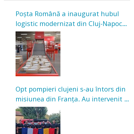
Poșta Română a inaugurat hubul
logistic modernizat din Cluj-Napoca.
Investiție de 3 milioane de euro
Opt pompieri clujeni s-au întors din
misiunea din Franța. Au intervenit la
incendii de vegetație și pădure