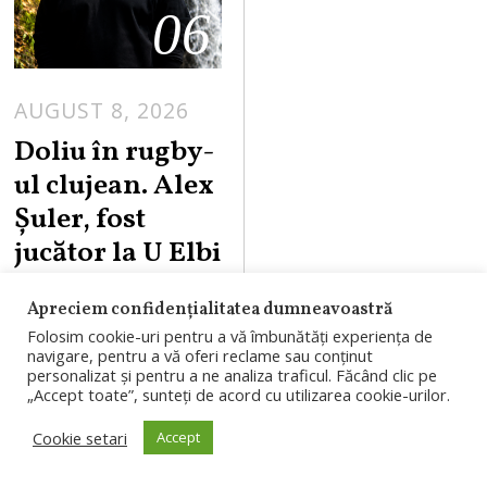
06
AUGUST 8, 2026
Doliu în rugby-
ul clujean. Alex
Șuler, fost
jucător la U Elbi
Cluj, a murit la
Apreciem confidențialitatea dumneavoastră
doar 25 de ani
Folosim cookie-uri pentru a vă îmbunătăți experiența de
navigare, pentru a vă oferi reclame sau conținut
Alex Șuler, fost
personalizat și pentru a ne analiza traficul. Făcând clic pe
„Accept toate”, sunteți de acord cu utilizarea cookie-urilor.
jucător al U Elbi
Cluj și component
Cookie setari
Accept
al naționalelor U18