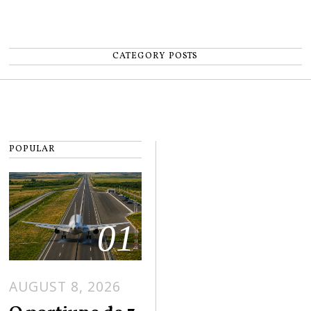
CATEGORY POSTS
POPULAR
01
AUGUST 8, 2026
A
U