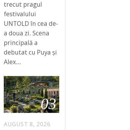
trecut pragul
festivalului
UNTOLD în cea de-
a doua zi. Scena
principală a
debutat cu Puya și
Alex…
03
AUGUST 8, 2026