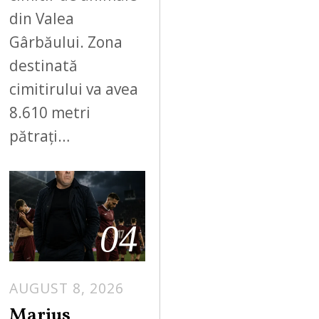
din Valea
Gârbăului. Zona
destinată
cimitirului va avea
8.610 metri
pătrați…
04
AUGUST 8, 2026
Marius