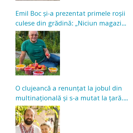
Emil Boc și-a prezentat primele roșii
culese din grădină: „Niciun magazin
nu poate oferi această satisfacție”
O clujeancă a renunțat la jobul din
multinațională și s-a mutat la țară.
Acum cultivă legume în grădina
bunicilor