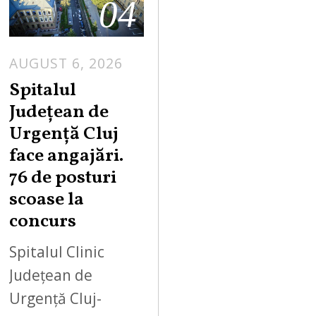
04
AUGUST 6, 2026
Spitalul
Județean de
Urgență Cluj
face angajări.
76 de posturi
scoase la
concurs
Spitalul Clinic
Județean de
Urgență Cluj-