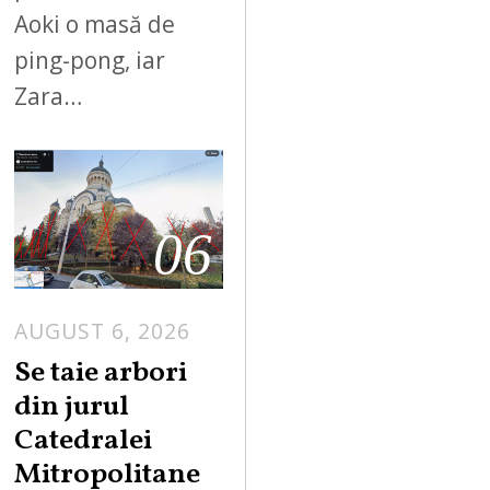
Aoki o masă de
ping-pong, iar
Zara…
06
AUGUST 6, 2026
Se taie arbori
din jurul
Catedralei
Mitropolitane