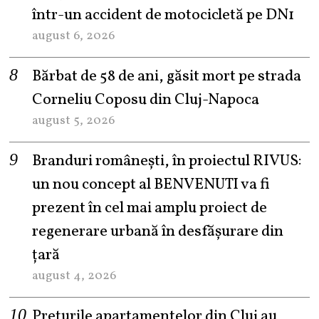
într-un accident de motocicletă pe DN1
august 6, 2026
Bărbat de 58 de ani, găsit mort pe strada
Corneliu Coposu din Cluj-Napoca
august 5, 2026
Branduri românești, în proiectul RIVUS:
un nou concept al BENVENUTI va fi
prezent în cel mai amplu proiect de
regenerare urbană în desfășurare din
țară
august 4, 2026
Prețurile apartamentelor din Cluj au