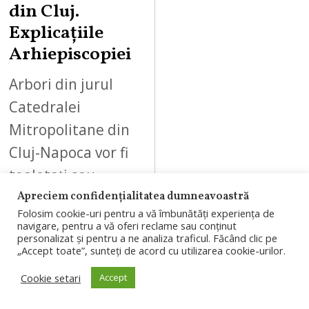
din Cluj.
Explicațiile
Arhiepiscopiei
Arbori din jurul
Catedralei
Mitropolitane din
Cluj-Napoca vor fi
toaletați sau
îndepărtați în
Apreciem confidențialitatea dumneavoastră
Folosim cookie-uri pentru a vă îmbunătăți experiența de
cadrul lucrărilor de
navigare, pentru a vă oferi reclame sau conținut
personalizat și pentru a ne analiza traficul. Făcând clic pe
restaurare.
„Accept toate”, sunteți de acord cu utilizarea cookie-urilor.
Arhiepiscopia
Cookie setari
Accept
susține că