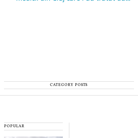
un accident: „Nu m-am simțit un
număr”
CATEGORY POSTS
POPULAR