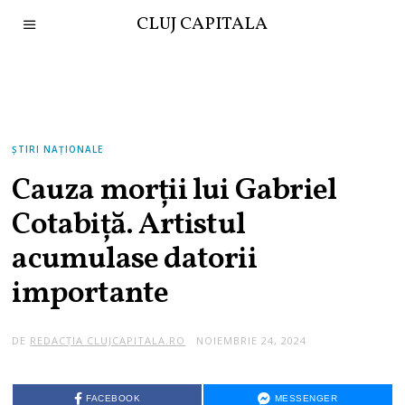
CLUJ CAPITALA
ȘTIRI NAȚIONALE
Cauza morții lui Gabriel
Cotabiță. Artistul
acumulase datorii
importante
DE
REDACȚIA CLUJCAPITALA.RO
NOIEMBRIE 24, 2024
FACEBOOK
MESSENGER