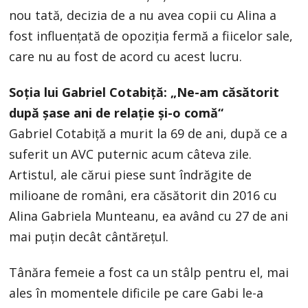
nou tată, decizia de a nu avea copii cu Alina a
fost influențată de opoziția fermă a fiicelor sale,
care nu au fost de acord cu acest lucru.
Soția lui Gabriel Cotabiță: „Ne-am căsătorit
după şase ani de relaţie şi-o comă“
Gabriel Cotabiță a murit la 69 de ani, după ce a
suferit un AVC puternic acum câteva zile.
Artistul, ale cărui piese sunt îndrăgite de
milioane de români, era căsătorit din 2016 cu
Alina Gabriela Munteanu, ea având cu 27 de ani
mai puțin decât cântărețul.
Tânăra femeie a fost ca un stâlp pentru el, mai
ales în momentele dificile pe care Gabi le-a