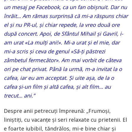
un mesaj pe Facebook, ca un fan obişnuit. Dar nu
înrăit… Am rămas surprinsă că mi-a răspuns chiar
el şi nu PR-ul, şi chiar repede, la vreo două ore
după concert. Apoi, de Sfântul Mihail şi Gavril, i-
am urat «La mulţi ani!». Mi-a urat şi el mie, dar
mi-a scris şi ceva de genul «Să-ţi păs­trezi
zâmbetul fermecător». Am mai vorbit de câteva
ori pe chat privat. Până la urmă, m-a invitat la o
cafea, iar eu am acceptat. Şi uite aşa, de la o
cafea şi-un film şi altă cafea, şi alt film… au
trecut… ani.”
Despre anii petrecuți împreună: „Frumoşi,
liniştiţi, cu vacanţe şi seri relaxate cu prietenii. El
e foarte iubibil, tăndrălos, mi-e bine chiar şi