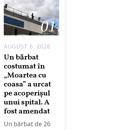
01
AUGUST 6, 2026
Un bărbat
costumat în
„Moartea cu
coasa” a urcat
pe acoperișul
unui spital. A
fost amendat
Un bărbat de 26