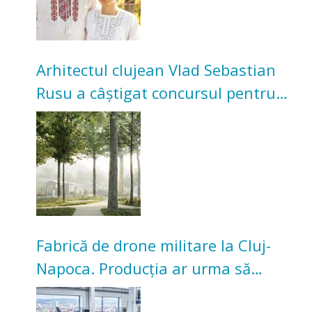
Arhitectul clujean Vlad Sebastian
Rusu a câștigat concursul pentru
transformarea Grădinii Casei
Universitarilor
Fabrică de drone militare la Cluj-
Napoca. Producția ar urma să
înceapă în toamna acestui an