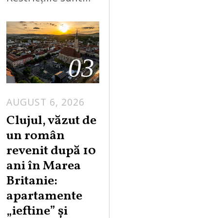
03
AUGUST 6, 2026
Clujul, văzut de
un român
revenit după 10
ani în Marea
Britanie:
apartamente
„ieftine” și