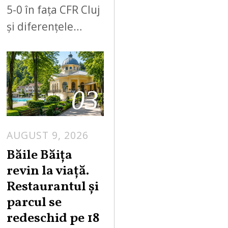
5-0 în fața CFR Cluj
și diferențele…
03
AUGUST 9, 2026
A
U
Băile Băița
G
revin la viață.
U
Restaurantul și
S
parcul se
T
redeschid pe 18
9