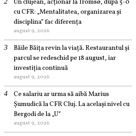
Un clujean, acționar la Tromsø, după 5-0
cu CFR: „Mentalitatea, organizarea și
disciplina” fac diferența
august 9, 2026
Băile Băița revin la viață. Restaurantul și
parcul se redeschid pe 18 august, iar
investiția continuă
august 9, 2026
Ce salariu ar urma să aibă Marius
Șumudică la CFR Cluj. La același nivel cu
Bergodi de la „U”
august 9, 2026