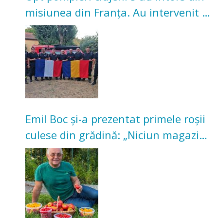
misiunea din Franța. Au intervenit la
incendii de vegetație și pădure
Emil Boc și-a prezentat primele roșii
culese din grădină: „Niciun magazin
nu poate oferi această satisfacție”