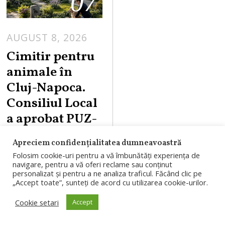
07
AUGUST 8, 2026
Cimitir pentru
animale în
Cluj-Napoca.
Consiliul Local
a aprobat PUZ-
ul pentru
Apreciem confidențialitatea dumneavoastră
proiectul din
Folosim cookie-uri pentru a vă îmbunătăți experiența de
Valea
navigare, pentru a vă oferi reclame sau conținut
personalizat și pentru a ne analiza traficul. Făcând clic pe
Gârbăului
„Accept toate”, sunteți de acord cu utilizarea cookie-urilor.
Consiliul Local
Cookie setari
Accept
Cluj-Napoca a