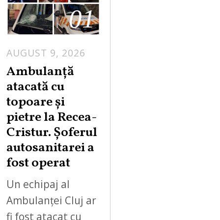
01
AUGUST 9, 2026
Ambulanță
atacată cu
topoare și
pietre la Recea-
Cristur. Șoferul
autosanitarei a
fost operat
Un echipaj al
Ambulanței Cluj ar
fi fost atacat cu