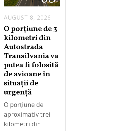
AUGUST 8, 2026
A
U
O porțiune de 3
G
kilometri din
U
Autostrada
S
Transilvania va
T
putea fi folosită
8
,
de avioane în
2
situații de
0
urgență
2
6
O porțiune de
aproximativ trei
kilometri din