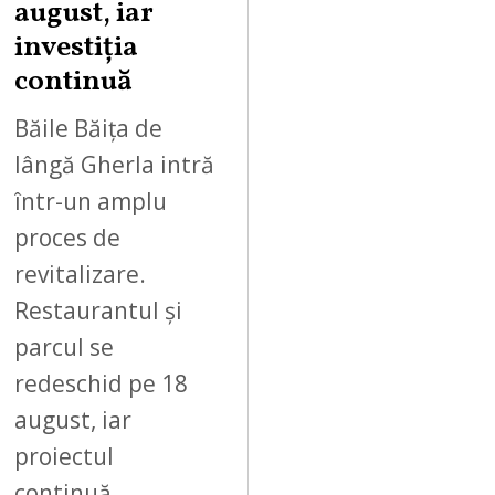
,
august, iar
2
investiția
0
continuă
2
6
Băile Băița de
lângă Gherla intră
într-un amplu
proces de
revitalizare.
Restaurantul și
parcul se
redeschid pe 18
august, iar
proiectul
continuă…