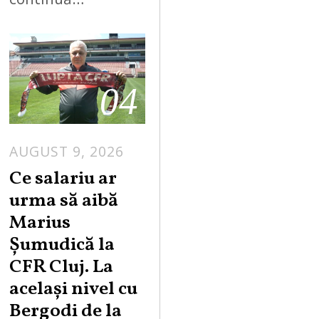
04
AUGUST 9, 2026
Ce salariu ar
urma să aibă
Marius
Șumudică la
CFR Cluj. La
același nivel cu
Bergodi de la