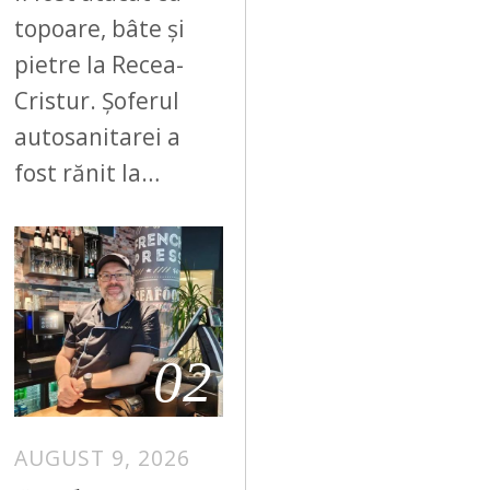
topoare, bâte și
pietre la Recea-
Cristur. Șoferul
autosanitarei a
fost rănit la…
02
AUGUST 9, 2026