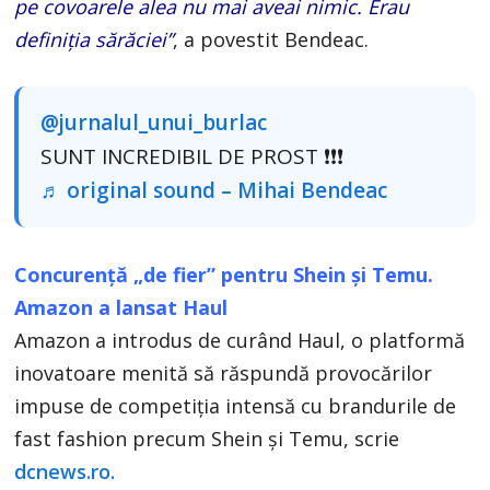
pe covoarele alea nu mai aveai nimic. Erau
definiția sărăciei”
, a povestit Bendeac.
@jurnalul_unui_burlac
SUNT INCREDIBIL DE PROST ❗️❗️❗️
♬ original sound – Mihai Bendeac
Concurență „de fier” pentru Shein și Temu.
Amazon a lansat Haul
Amazon a introdus de curând Haul, o platformă
inovatoare menită să răspundă provocărilor
impuse de competiția intensă cu brandurile de
fast fashion precum Shein și Temu, scrie
dcnews.ro.