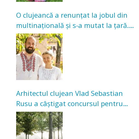
O clujeancă a renunțat la jobul din
multinațională și s-a mutat la țară.
Acum cultivă legume în grădina
bunicilor
Arhitectul clujean Vlad Sebastian
Rusu a câștigat concursul pentru
transformarea Grădinii Casei
Universitarilor