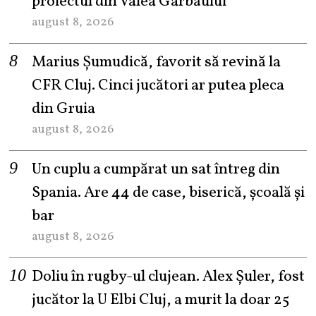
proiectul din Valea Gârbăului
august 8, 2026
Marius Șumudică, favorit să revină la
CFR Cluj. Cinci jucători ar putea pleca
din Gruia
august 8, 2026
Un cuplu a cumpărat un sat întreg din
Spania. Are 44 de case, biserică, școală și
bar
august 8, 2026
Doliu în rugby-ul clujean. Alex Șuler, fost
jucător la U Elbi Cluj, a murit la doar 25