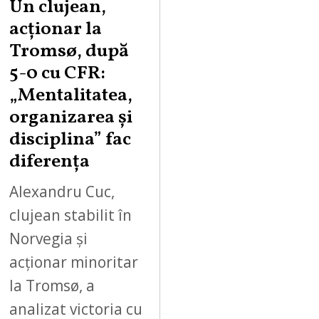
Un clujean,
acționar la
Tromsø, după
5-0 cu CFR:
„Mentalitatea,
organizarea și
disciplina” fac
diferența
Alexandru Cuc,
clujean stabilit în
Norvegia și
acționar minoritar
la Tromsø, a
analizat victoria cu