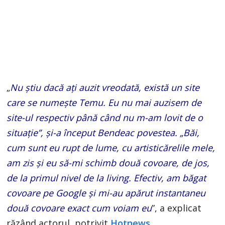
„
Nu știu dacă ați auzit vreodată, există un site
care se numește Temu. Eu nu mai auzisem de
site-ul respectiv până când nu m-am lovit de o
situație”, și-a început Bendeac povestea. „Băi,
cum sunt eu rupt de lume, cu artisticărelile mele,
am zis și eu să-mi schimb două covoare, de jos,
de la primul nivel de la living. Efectiv, am băgat
covoare pe Google și mi-au apărut instantaneu
două covoare exact cum voiam eu
”, a explicat
răzând actorul, potrivit
Hotnews
.