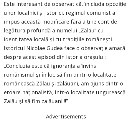
Este interesant de observat că, în ciuda opoziției
unor localnici și istorici, regimul comunist a
impus această modificare fără a ține cont de
legătura profundă a numelui „Zălau” cu
identitatea locală și cu tradițiile românești.
Istoricul Nicolae Gudea face o observație amară
despre acest episod din istoria orașului:
„Concluzia este că ignoranţa a învins
românismul şi în loc să fim dintr-o localitate
românească Zălau şi zălăuani, am ajuns dintr-o
eroare naţionalistă, într-o localitate ungurească
Zalău şi să fim zalăuani!!!”
Advertisements