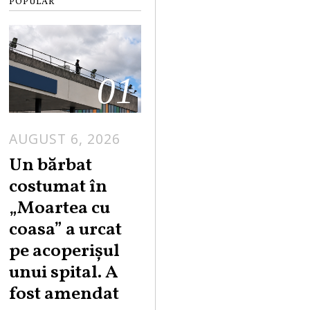
POPULAR
01
AUGUST 6, 2026
Un bărbat
costumat în
„Moartea cu
coasa” a urcat
pe acoperișul
unui spital. A
fost amendat