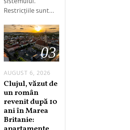
sistemului.
Restricțiile sunt…
03
AUGUST 6, 2026
Clujul, văzut de
un român
revenit după 10
ani în Marea
Britanie:
apartamente