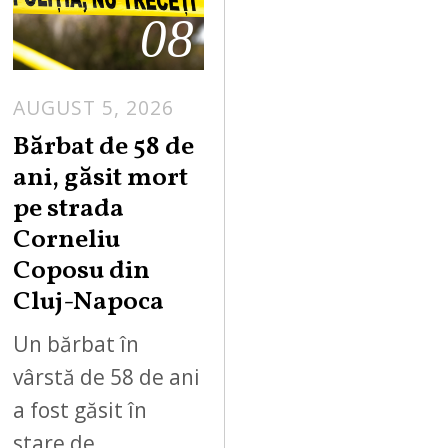
08
AUGUST 5, 2026
Bărbat de 58 de
ani, găsit mort
pe strada
Corneliu
Coposu din
Cluj-Napoca
Un bărbat în
vârstă de 58 de ani
a fost găsit în
stare de