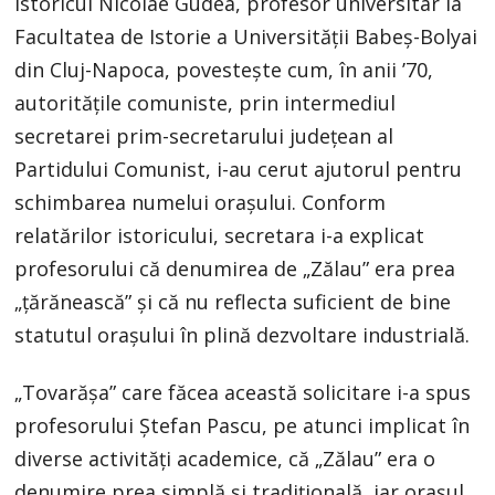
Istoricul Nicolae Gudea, profesor universitar la
Facultatea de Istorie a Universității Babeș-Bolyai
din Cluj-Napoca, povestește cum, în anii ’70,
autoritățile comuniste, prin intermediul
secretarei prim-secretarului județean al
Partidului Comunist, i-au cerut ajutorul pentru
schimbarea numelui orașului. Conform
relatărilor istoricului, secretara i-a explicat
profesorului că denumirea de „Zălau” era prea
„țărănească” și că nu reflecta suficient de bine
statutul orașului în plină dezvoltare industrială.
„Tovarășa” care făcea această solicitare i-a spus
profesorului Ștefan Pascu, pe atunci implicat în
diverse activități academice, că „Zălau” era o
denumire prea simplă și tradițională, iar orașul