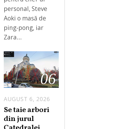
personal, Steve
Aoki o masă de
ping-pong, iar
Zara…
06
AUGUST 6, 2026
Se taie arbori
din jurul
Catedralei