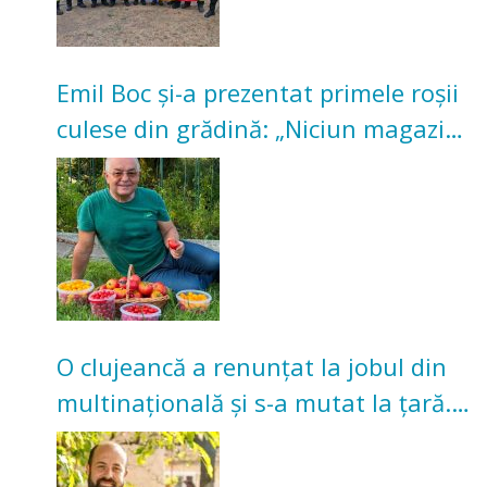
Emil Boc și-a prezentat primele roșii
culese din grădină: „Niciun magazin
nu poate oferi această satisfacție”
O clujeancă a renunțat la jobul din
multinațională și s-a mutat la țară.
Acum cultivă legume în grădina
bunicilor