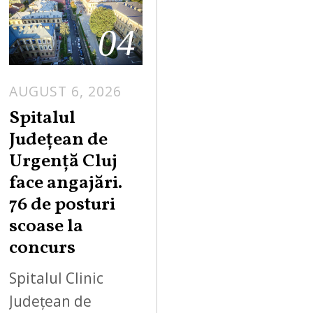
04
AUGUST 6, 2026
Spitalul
Județean de
Urgență Cluj
face angajări.
76 de posturi
scoase la
concurs
Spitalul Clinic
Județean de