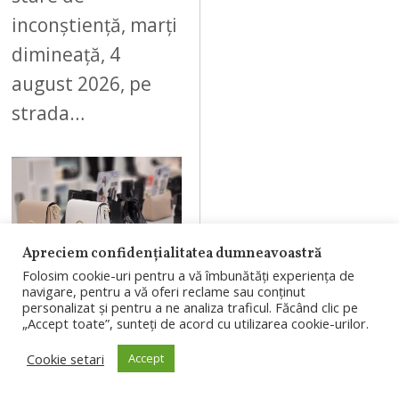
inconștiență, marți
dimineață, 4
august 2026, pe
strada…
09
Apreciem confidențialitatea dumneavoastră
Folosim cookie-uri pentru a vă îmbunătăți experiența de
navigare, pentru a vă oferi reclame sau conținut
AUGUST 4, 2026
personalizat și pentru a ne analiza traficul. Făcând clic pe
„Accept toate”, sunteți de acord cu utilizarea cookie-urilor.
Branduri
Cookie setari
Accept
românești, în
proiectul