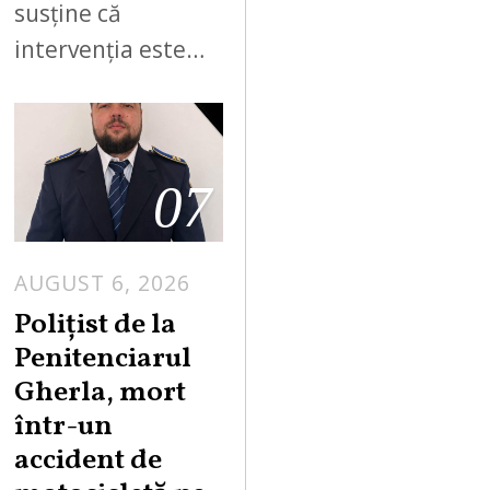
susține că
intervenția este…
07
AUGUST 6, 2026
Polițist de la
Penitenciarul
Gherla, mort
într-un
accident de