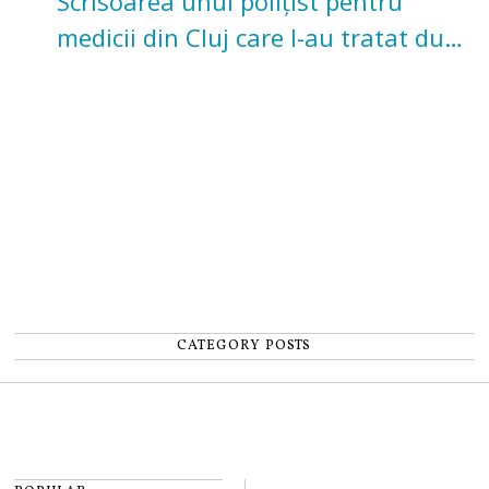
Scrisoarea unui polițist pentru
medicii din Cluj care l-au tratat după
un accident: „Nu m-am simțit un
număr”
CATEGORY POSTS