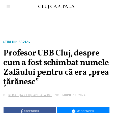
CLUJ CAPITALA
ȘTIRI DIN ARDEAL
Profesor UBB Cluj, despre
cum a fost schimbat numele
Zalăului pentru că era „prea
țărănesc”
DE
REDACȚIA CLUJCAPITALA.RO
NOIEMBRIE 19, 2024
FACEBOOK
MESSENGER