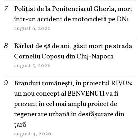
Polițist de la Penitenciarul Gherla, mort
într-un accident de motocicletă pe DN1
august 6, 2026
Bărbat de 58 de ani, găsit mort pe strada
Corneliu Coposu din Cluj-Napoca
august 5, 2026
Branduri românești, în proiectul RIVUS:
un nou concept al BENVENUTI va fi
prezent în cel mai amplu proiect de
regenerare urbană în desfășurare din
țară
august 4, 2026