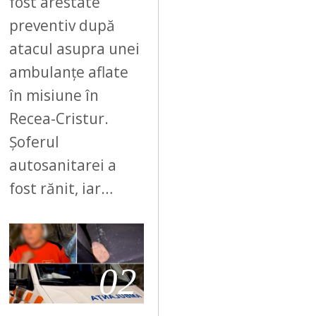
fost arestate
preventiv după
atacul asupra unei
ambulanțe aflate
în misiune în
Recea-Cristur.
Șoferul
autosanitarei a
fost rănit, iar…
02