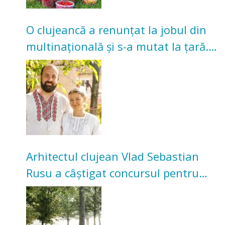
O clujeancă a renunțat la jobul din
multinațională și s-a mutat la țară.
Acum cultivă legume în grădina
bunicilor
Arhitectul clujean Vlad Sebastian
Rusu a câștigat concursul pentru
transformarea Grădinii Casei
Universitarilor