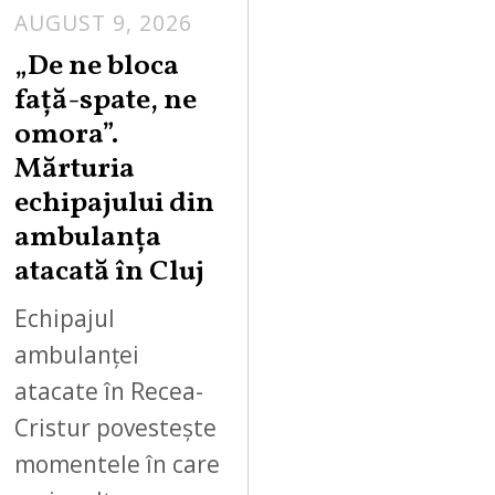
AUGUST 9, 2026
„De ne bloca
față-spate, ne
omora”.
Mărturia
echipajului din
ambulanța
atacată în Cluj
Echipajul
ambulanței
atacate în Recea-
Cristur povestește
momentele în care