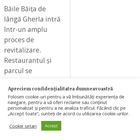
6
Băile Băița de
lângă Gherla intră
într-un amplu
proces de
revitalizare.
Restaurantul și
parcul se
redeschid pe 18
Apreciem confidențialitatea dumneavoastră
august, iar
Folosim cookie-uri pentru a vă îmbunătăți experiența de
proiectul
navigare, pentru a vă oferi reclame sau conținut
personalizat și pentru a ne analiza traficul. Făcând clic pe
continuă…
„Accept toate”, sunteți de acord cu utilizarea cookie-urilor.
Cookie setari
Accept