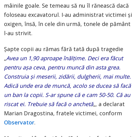
mâinile goale. Se temeau să nu îl rănească dacă
foloseau excavatorul. I-au administrat victimei şi
oxigen, însă, în cele din urmă, tonele de pământ
l-au strivit.
Şapte copii au rămas fără tată după tragedie
„
Avea un 1,90 aproape înălţime. Deci era făcut
pentru aşa ceva, pentru muncă din asta grea.
Construia şi meserii, zidării, dulgherii, mai multe.
Adică unde era de muncă, acolo se ducea să facă
un ban la copii. S-ar spune că e cam 50-50. Că au
riscat ei. Trebuie să facă o anchetă
„, a declarat
Marian Dragostina, fratele victimei, conform
Observator
.