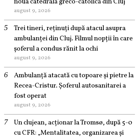
noua catedrală greco-catolică din Cluj
august 9, 2026
Trei tineri, reținuți după atacul asupra
ambulanței din Cluj. Filmul nopții în care
șoferul a condus rănit la ochi
august 9, 2026
Ambulanță atacată cu topoare și pietre la
Recea-Cristur. Șoferul autosanitarei a
fost operat
august 9, 2026
Un clujean, acționar la Tromsø, după 5-0
cu CFR: „Mentalitatea, organizarea și