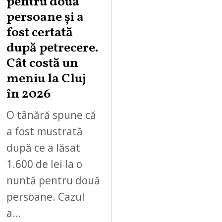
pentru două
persoane și a
fost certată
după petrecere.
Cât costă un
meniu la Cluj
în 2026
O tânără spune că
a fost mustrată
după ce a lăsat
1.600 de lei la o
nuntă pentru două
persoane. Cazul
a…