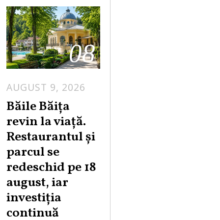
08
AUGUST 9, 2026
A
U
Băile Băița
G
revin la viață.
U
Restaurantul și
S
parcul se
T
redeschid pe 18
9
,
august, iar
2
investiția
0
continuă
2