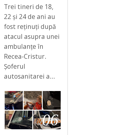
Trei tineri de 18,
22 și 24 de ani au
fost reținuți după
atacul asupra unei
ambulanțe în
Recea-Cristur.
Șoferul
autosanitarei a…
06