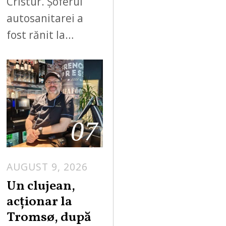
Cristur. Șoferul
autosanitarei a
fost rănit la…
07
AUGUST 9, 2026
Un clujean,
acționar la
Tromsø, după