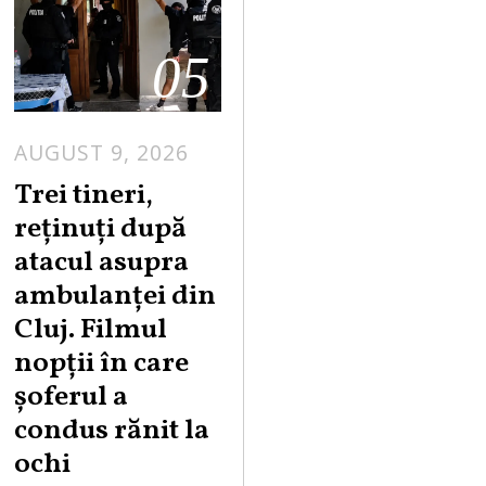
05
AUGUST 9, 2026
Trei tineri,
reținuți după
atacul asupra
ambulanței din
Cluj. Filmul
nopții în care
șoferul a
condus rănit la
ochi