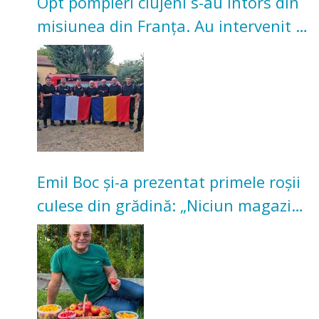
Opt pompieri clujeni s-au întors din
misiunea din Franța. Au intervenit la
incendii de vegetație și pădure
Emil Boc și-a prezentat primele roșii
culese din grădină: „Niciun magazin
nu poate oferi această satisfacție”