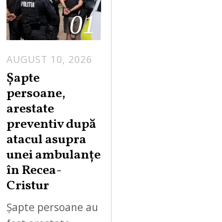
01
AUGUST 10, 2026
Șapte
persoane,
arestate
preventiv după
atacul asupra
unei ambulanțe
în Recea-
Cristur
Șapte persoane au