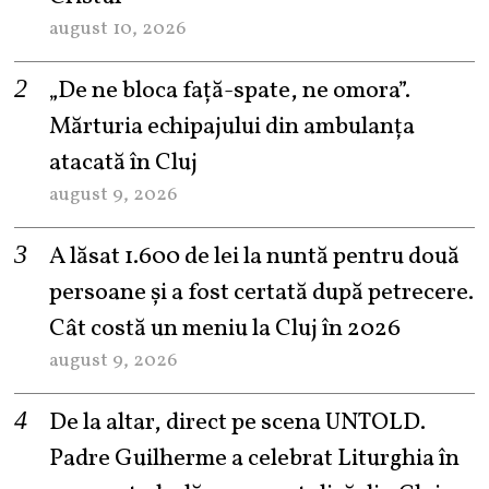
august 10, 2026
„De ne bloca față-spate, ne omora”.
Mărturia echipajului din ambulanța
atacată în Cluj
august 9, 2026
A lăsat 1.600 de lei la nuntă pentru două
persoane și a fost certată după petrecere.
Cât costă un meniu la Cluj în 2026
august 9, 2026
De la altar, direct pe scena UNTOLD.
Padre Guilherme a celebrat Liturghia în