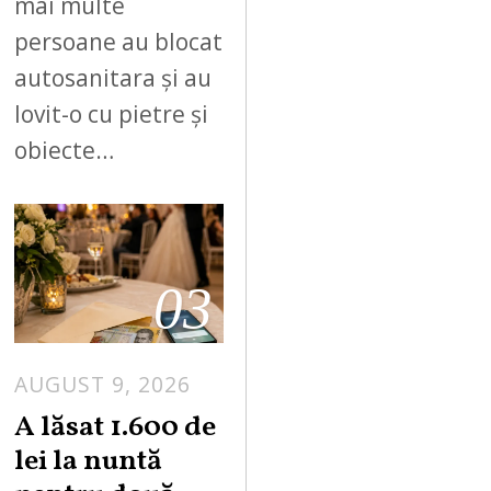
mai multe
persoane au blocat
autosanitara și au
lovit-o cu pietre și
obiecte…
03
AUGUST 9, 2026
A lăsat 1.600 de
lei la nuntă