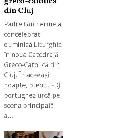
greco-catolică
din Cluj
Padre Guilherme a
concelebrat
duminică Liturghia
în noua Catedrală
Greco-Catolică din
Cluj. În aceeași
noapte, preotul-DJ
portughez urcă pe
scena principală
a…