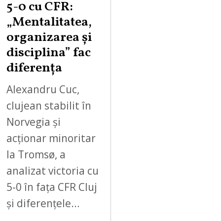
5-0 cu CFR:
„Mentalitatea,
organizarea și
disciplina” fac
diferența
Alexandru Cuc,
clujean stabilit în
Norvegia și
acționar minoritar
la Tromsø, a
analizat victoria cu
5-0 în fața CFR Cluj
și diferențele…