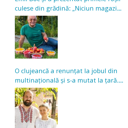
culese din grădină: „Niciun magazin
nu poate oferi această satisfacție”
O clujeancă a renunțat la jobul din
multinațională și s-a mutat la țară.
Acum cultivă legume în grădina
bunicilor