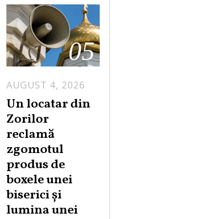
05
AUGUST 4, 2026
Un locatar din
Zorilor
reclamă
zgomotul
produs de
boxele unei
biserici și
lumina unei