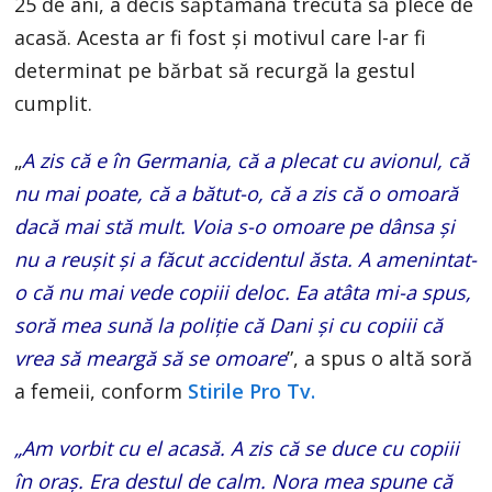
25 de ani, a decis săptămâna trecută să plece de
acasă. Acesta ar fi fost şi motivul care l-ar fi
determinat pe bărbat să recurgă la gestul
cumplit.
„
A zis că e în Germania, că a plecat cu avionul, că
nu mai poate, că a bătut-o, că a zis că o omoară
dacă mai stă mult. Voia s-o omoare pe dânsa și
nu a reușit și a făcut accidentul ăsta. A amenintat-
o că nu mai vede copiii deloc. Ea atâta mi-a spus,
soră mea sună la poliție că Dani și cu copiii că
vrea să meargă să se omoare
”, a spus o altă soră
a femeii, conform
Stirile Pro Tv.
„Am vorbit cu el acasă. A zis că se duce cu copiii
în oraş. Era destul de calm. Nora mea spune că