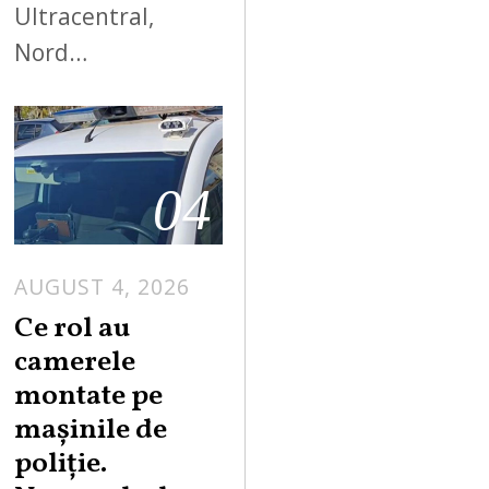
Ultracentral,
Nord…
04
AUGUST 4, 2026
Ce rol au
camerele
montate pe
mașinile de
poliție.