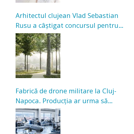
Arhitectul clujean Vlad Sebastian
Rusu a câștigat concursul pentru
transformarea Grădinii Casei
Universitarilor
Fabrică de drone militare la Cluj-
Napoca. Producția ar urma să
înceapă în toamna acestui an