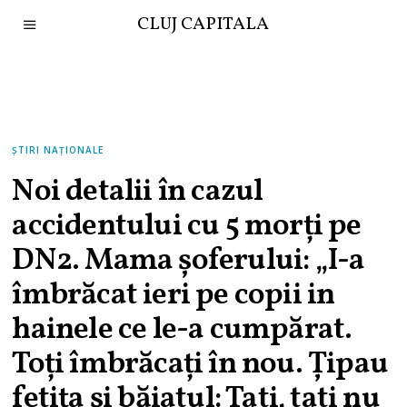
CLUJ CAPITALA
ȘTIRI NAȚIONALE
Noi detalii în cazul
accidentului cu 5 morți pe
DN2. Mama șoferului: „I-a
îmbrăcat ieri pe copii in
hainele ce le-a cumpărat.
Toţi îmbrăcaţi în nou. Ţipau
fetiţa şi băiatul: Tati, tati nu