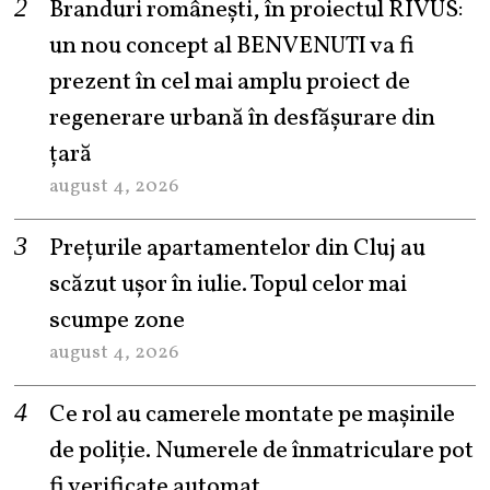
Branduri românești, în proiectul RIVUS:
un nou concept al BENVENUTI va fi
prezent în cel mai amplu proiect de
regenerare urbană în desfășurare din
țară
august 4, 2026
Prețurile apartamentelor din Cluj au
scăzut ușor în iulie. Topul celor mai
scumpe zone
august 4, 2026
Ce rol au camerele montate pe mașinile
de poliție. Numerele de înmatriculare pot
fi verificate automat