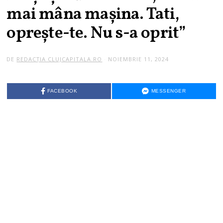
mai mâna maşina. Tati,
opreşte-te. Nu s-a oprit”
DE
REDACȚIA CLUJCAPITALA.RO
NOIEMBRIE 11, 2024
FACEBOOK
MESSENGER