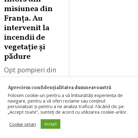
misiunea din
Franța. Au
intervenit la
incendii de
vegetație și
pădure
Opt pompieri din
cadrul ISU Cluj s-
Apreciem confidențialitatea dumneavoastră
au întors după o
Folosim cookie-uri pentru a vă îmbunătăți experiența de
misiune de peste
navigare, pentru a vă oferi reclame sau conținut
personalizat și pentru a ne analiza traficul. Făcând clic pe
două săptămâni în
„Accept toate”, sunteți de acord cu utilizarea cookie-urilor.
Franța, unde au
Cookie setari
Accept
intervenit la