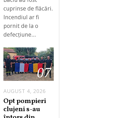
cuprinse de flăcări.
Incendiul ar fi
pornit de la o
defecțiune…
07
AUGUST 4, 2026
Opt pompieri
clujeni s-au
întors din