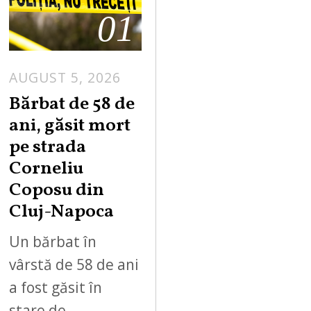
01
AUGUST 5, 2026
Bărbat de 58 de
ani, găsit mort
pe strada
Corneliu
Coposu din
Cluj-Napoca
Un bărbat în
vârstă de 58 de ani
a fost găsit în
stare de