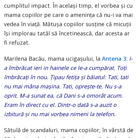
cumplitul impact. În acelaşi timp, el vorbea şi cu
mama copiilor pe care o ameninţa că nu-i va mai
vedea în viaţă. Mătuşa copiilor susţine că micuţii
îşi implorau tatăl să încetinească, dar acesta ar
fi refuzat.
Marilena Bacău, mama ucigașului, la
Antena 3
:
I-
a îmbrăcat ieri in hainele ce le-a cumpărat. Toţi
îmbrăcaţi în nou. Ţipau fetiţa şi băiatul: Tati, tati
nu mai mâna maşina. Tati, opreşte-te. Nu s-a
oprit. M-a sunat ea, că Dani s-a omorât acum.
Eram în direct cu el. Dintr-o dată s-a auzit o
izbitură şi nu mai vorbea nimeni la telefon.
Sătulă de scandaluri, mama copiilor, în vârstă de