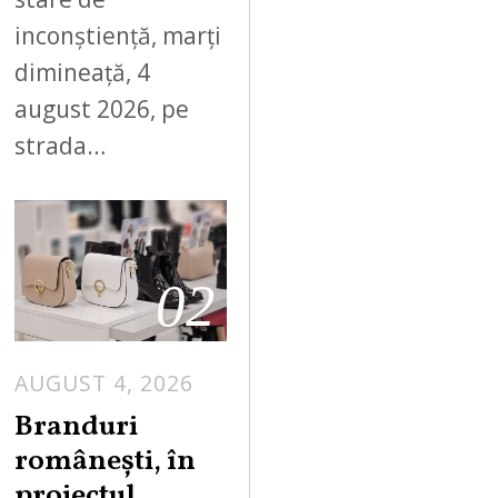
inconștiență, marți
dimineață, 4
august 2026, pe
strada…
02
AUGUST 4, 2026
Branduri
românești, în
proiectul