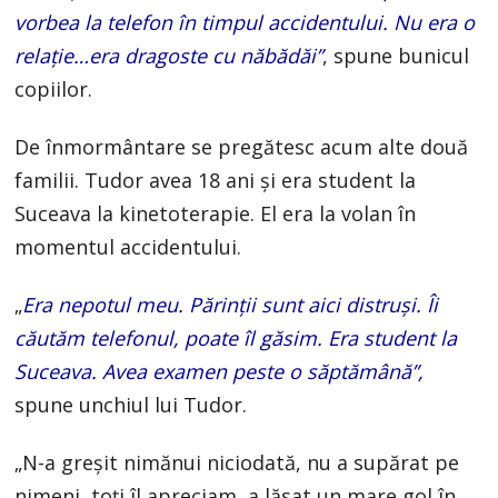
vorbea la telefon în timpul accidentului. Nu era o
relaţie…era dragoste cu năbădăi”
, spune bunicul
copiilor.
De înmormântare se pregătesc acum alte două
familii. Tudor avea 18 ani şi era student la
Suceava la kinetoterapie. El era la volan în
momentul accidentului.
„
Era nepotul meu. Părinţii sunt aici distruşi. Îi
căutăm telefonul, poate îl găsim. Era student la
Suceava. Avea examen peste o săptămână”,
spune unchiul lui Tudor.
„N-a greşit nimănui niciodată, nu a supărat pe
nimeni, toţi îl apreciam, a lăsat un mare gol în