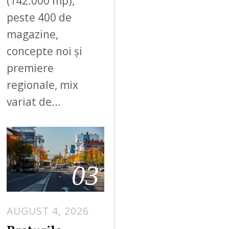
(142.000 mp),
peste 400 de
magazine,
concepte noi și
premiere
regionale, mix
variat de…
03
AUGUST 4, 2026