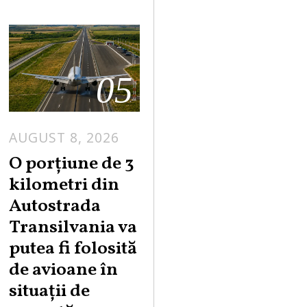
05
AUGUST 8, 2026
A
U
O porțiune de 3
G
kilometri din
U
Autostrada
S
Transilvania va
T
putea fi folosită
8
,
de avioane în
2
situații de
0