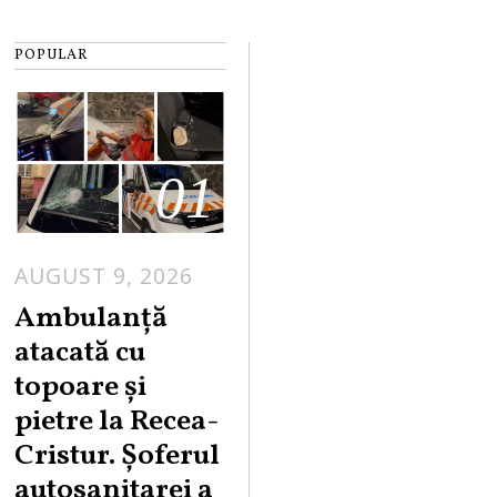
POPULAR
01
AUGUST 9, 2026
Ambulanță
atacată cu
topoare și
pietre la Recea-
Cristur. Șoferul
autosanitarei a