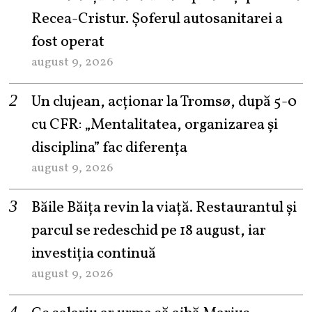
Recea-Cristur. Șoferul autosanitarei a
fost operat
august 9, 2026
Un clujean, acționar la Tromsø, după 5-0
cu CFR: „Mentalitatea, organizarea și
disciplina” fac diferența
august 9, 2026
Băile Băița revin la viață. Restaurantul și
parcul se redeschid pe 18 august, iar
investiția continuă
august 9, 2026