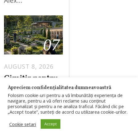
Alex…
07
AUGUST 8, 2026
Cimitir pentru
animale în
Apreciem confidențialitatea dumneavoastră
Cluj-Napoca.
Folosim cookie-uri pentru a vă îmbunătăți experiența de
navigare, pentru a vă oferi reclame sau conținut
Consiliul Local
personalizat și pentru a ne analiza traficul. Făcând clic pe
„Accept toate”, sunteți de acord cu utilizarea cookie-urilor.
a aprobat PUZ-
ul pentru
Cookie setari
Accept
proiectul din