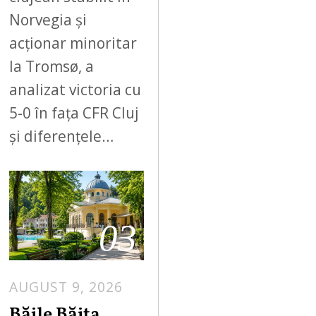
Norvegia și
acționar minoritar
la Tromsø, a
analizat victoria cu
5-0 în fața CFR Cluj
și diferențele…
03
AUGUST 9, 2026
A
U
Băile Băița