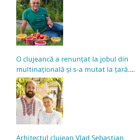
nu poate oferi această satisfacție”
O clujeancă a renunțat la jobul din
multinațională și s-a mutat la țară.
Acum cultivă legume în grădina
bunicilor
Arhitectul clujean Vlad Sebastian