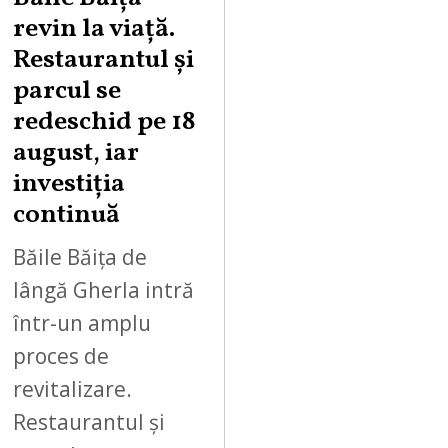
G
revin la viață.
U
Restaurantul și
S
parcul se
T
redeschid pe 18
9
,
august, iar
2
investiția
0
continuă
2
6
Băile Băița de
lângă Gherla intră
într-un amplu
proces de
revitalizare.
Restaurantul și