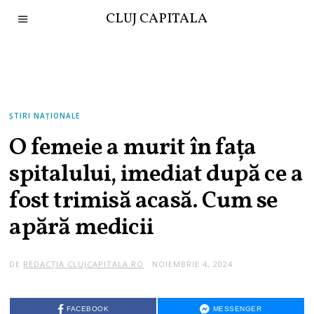
CLUJ CAPITALA
ȘTIRI NAȚIONALE
O femeie a murit în fața
spitalului, imediat după ce a
fost trimisă acasă. Cum se
apără medicii
DE
REDACȚIA CLUJCAPITALA.RO
NOIEMBRIE 4, 2024
FACEBOOK
MESSENGER