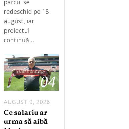
parcul se
redeschid pe 18
august, iar
proiectul
continuă…
04
AUGUST 9, 2026
Ce salariu ar
urma să aibă