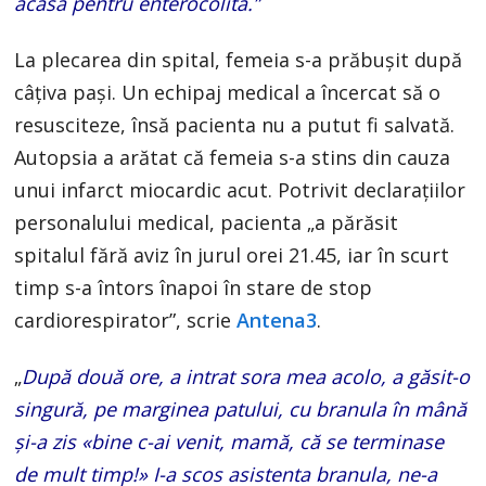
acasă pentru enterocolită.”
La plecarea din spital, femeia s-a prăbuşit după
câţiva paşi. Un echipaj medical a încercat să o
resusciteze, însă pacienta nu a putut fi salvată.
Autopsia a arătat că femeia s-a stins din cauza
unui infarct miocardic acut. Potrivit declarațiilor
personalului medical, pacienta „a părăsit
spitalul fără aviz în jurul orei 21.45, iar în scurt
timp s-a întors înapoi în stare de stop
cardiorespirator”, scrie
Antena3
.
„
După două ore, a intrat sora mea acolo, a găsit-o
singură, pe marginea patului, cu branula în mână
și-a zis «bine c-ai venit, mamă, că se terminase
de mult timp!» I-a scos asistenta branula, ne-a