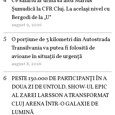
Ce salariu ar urma să aibă Marius
Șumudică la CFR Cluj. La același nivel cu
Bergodi de la „U”
august 9, 2026
O porțiune de 3 kilometri din Autostrada
Transilvania va putea fi folosită de
avioane în situații de urgență
august 8, 2026
PESTE 130.000 DE PARTICIPANȚI ÎN A
DOUA ZI DE UNTOLD. SHOW-UL EPIC
AL ZAREI LARSSON A TRANSFORMAT
CLUJ ARENA ÎNTR-O GALAXIE DE
LUMINĂ