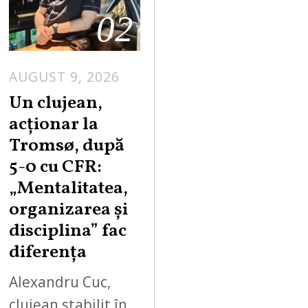
02
AUGUST 9, 2026
Un clujean,
acționar la
Tromsø, după
5-0 cu CFR:
„Mentalitatea,
organizarea și
disciplina” fac
diferența
Alexandru Cuc,
clujean stabilit în