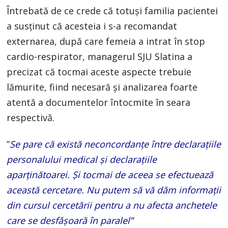
Întrebată de ce crede că totuşi familia pacientei
a susţinut că acesteia i s-a recomandat
externarea, după care femeia a intrat în stop
cardio-respirator, managerul SJU Slatina a
precizat că tocmai aceste aspecte trebuie
lămurite, fiind necesară şi analizarea foarte
atentă a documentelor întocmite în seara
respectivă.
”
Se pare că există neconcordanţe între declaraţiile
personalului medical şi declaraţiile
aparţinătoarei. Şi tocmai de aceea se efectuează
această cercetare. Nu putem să vă dăm informaţii
din cursul cercetării pentru a nu afecta anchetele
care se desfăşoară în paralel”