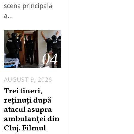
scena principală
a…
04
AUGUST 9, 2026
Trei tineri,
reținuți după
atacul asupra
ambulanței din
Cluj. Filmul