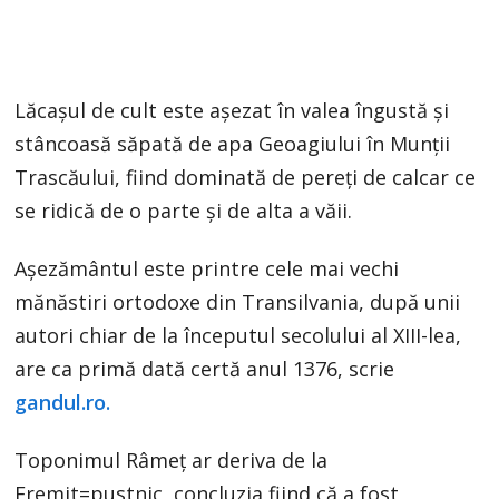
Lăcaşul de cult este aşezat în valea îngustă şi
stâncoasă săpată de apa Geoagiului în Munţii
Trascăului, fiind dominată de pereţi de calcar ce
se ridică de o parte şi de alta a văii.
Aşezământul este printre cele mai vechi
mănăstiri ortodoxe din Transilvania, după unii
autori chiar de la începutul secolului al XIII-lea,
are ca primă dată certă anul 1376, scrie
gandul.ro.
Toponimul Râmeţ ar deriva de la
Eremit=pustnic, concluzia fiind că a fost