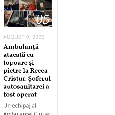
05
AUGUST 9, 2026
Ambulanță
atacată cu
topoare și
pietre la Recea-
Cristur. Șoferul
autosanitarei a
fost operat
Un echipaj al
Ambulanței Cluj ar