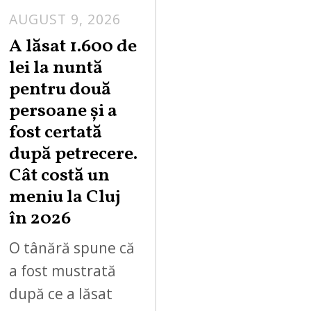
AUGUST 9, 2026
A lăsat 1.600 de
lei la nuntă
pentru două
persoane și a
fost certată
după petrecere.
Cât costă un
meniu la Cluj
în 2026
O tânără spune că
a fost mustrată
după ce a lăsat