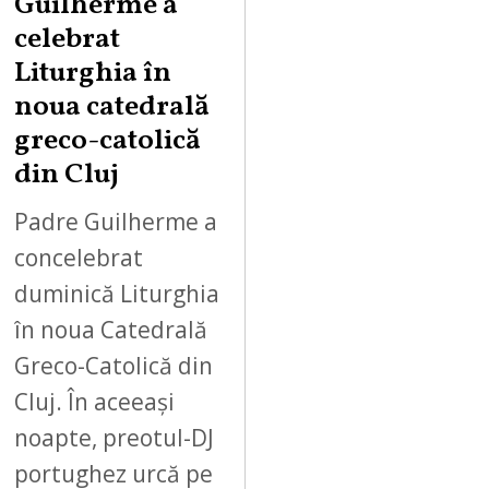
Guilherme a
celebrat
Liturghia în
noua catedrală
greco-catolică
din Cluj
Padre Guilherme a
concelebrat
duminică Liturghia
în noua Catedrală
Greco-Catolică din
Cluj. În aceeași
noapte, preotul-DJ
portughez urcă pe