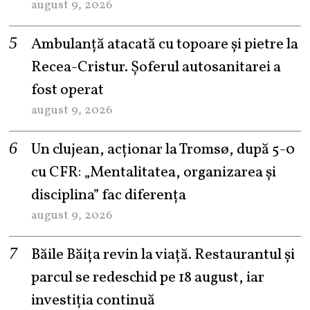
august 9, 2026
Ambulanță atacată cu topoare și pietre la
Recea-Cristur. Șoferul autosanitarei a
fost operat
august 9, 2026
Un clujean, acționar la Tromsø, după 5-0
cu CFR: „Mentalitatea, organizarea și
disciplina” fac diferența
august 9, 2026
Băile Băița revin la viață. Restaurantul și
parcul se redeschid pe 18 august, iar
investiția continuă