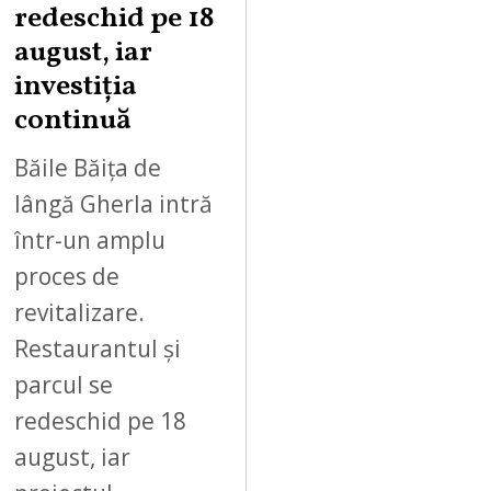
redeschid pe 18
9
,
august, iar
2
investiția
0
continuă
2
6
Băile Băița de
lângă Gherla intră
într-un amplu
proces de
revitalizare.
Restaurantul și
parcul se
redeschid pe 18
august, iar