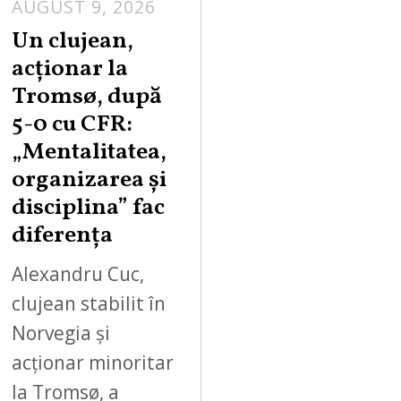
AUGUST 9, 2026
Un clujean,
acționar la
Tromsø, după
5-0 cu CFR:
„Mentalitatea,
organizarea și
disciplina” fac
diferența
Alexandru Cuc,
clujean stabilit în
Norvegia și
acționar minoritar
la Tromsø, a