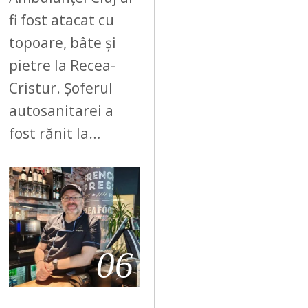
fi fost atacat cu
topoare, bâte și
pietre la Recea-
Cristur. Șoferul
autosanitarei a
fost rănit la…
06