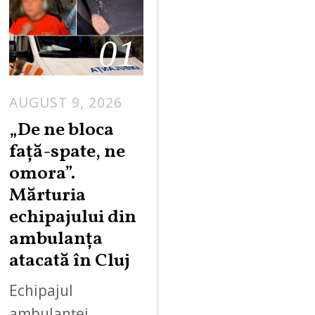
01
AUGUST 9, 2026
„De ne bloca
față-spate, ne
omora”.
Mărturia
echipajului din
ambulanța
atacată în Cluj
Echipajul
ambulanței