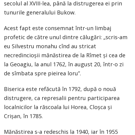
secolul al XVIII-lea, până la distrugerea ei prin
tunurile generalului Bukow.
Acest fapt este consemnat într-un limbaj
profetic de către unul dintre călugări: „scris-am
eu Silvestru monahu cînd au stricat
necredincioşii mănăstirea de la Rîmet şi cea de
la Geoagiu, la anul 1762, în august 20, într-o zi
de sîmbata spre pieirea loru”.
Biserica este refăcută în 1792, după o nouă
distrugere, ca represalii pentru participarea
localnicilor la răscoala lui Horea, Cloşca şi
Crişan, în 1785.
Mănăstirea s-a redeschis la 1940, iar în 1955