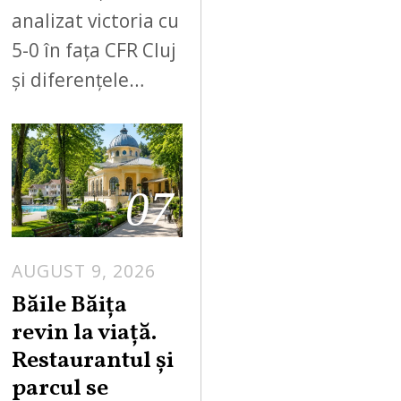
analizat victoria cu
5-0 în fața CFR Cluj
și diferențele…
07
AUGUST 9, 2026
A
U
Băile Băița
G
revin la viață.
U
Restaurantul și
S
parcul se
T