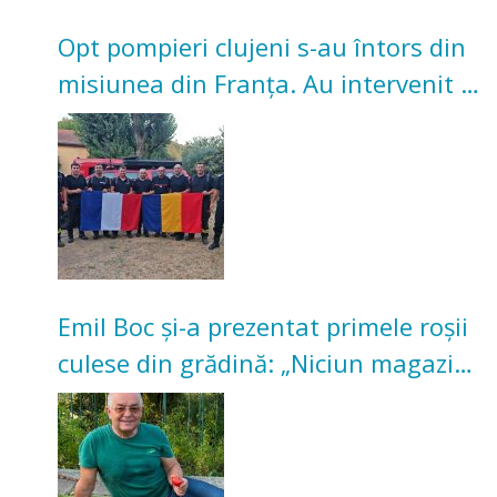
Opt pompieri clujeni s-au întors din
misiunea din Franța. Au intervenit la
incendii de vegetație și pădure
Emil Boc și-a prezentat primele roșii
culese din grădină: „Niciun magazin
nu poate oferi această satisfacție”