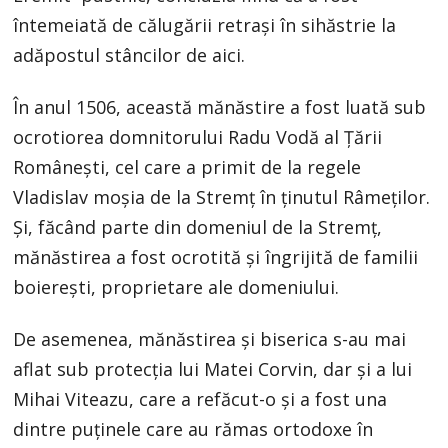
întemeiată de călugării retraşi în sihăstrie la
adăpostul stâncilor de aici.
În anul 1506, această mănăstire a fost luată sub
ocrotiorea domnitorului Radu Vodă al Ţării
Româneşti, cel care a primit de la regele
Vladislav moşia de la Stremţ în ţinutul Râmeţilor.
Și, făcând parte din domeniul de la Stremţ,
mănăstirea a fost ocrotită şi îngrijită de familii
boiereşti, proprietare ale domeniului.
De asemenea, mănăstirea şi biserica s-au mai
aflat sub protecţia lui Matei Corvin, dar şi a lui
Mihai Viteazu, care a refăcut-o şi a fost una
dintre puţinele care au rămas ortodoxe în