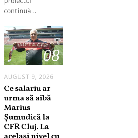
proiectul
continuă…
08
AUGUST 9, 2026
Ce salariu ar
urma să aibă
Marius
Șumudică la
CFR Cluj. La
același nivel cu