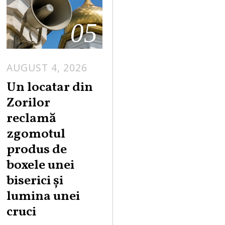
05
AUGUST 4, 2026
Un locatar din
Zorilor
reclamă
zgomotul
produs de
boxele unei
biserici și
lumina unei
cruci