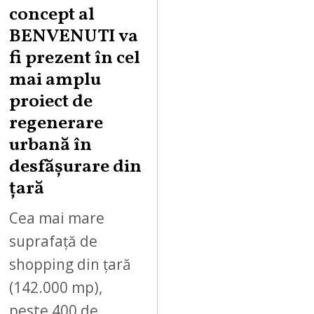
concept al
BENVENUTI va
fi prezent în cel
mai amplu
proiect de
regenerare
urbană în
desfășurare din
țară
Cea mai mare
suprafață de
shopping din țară
(142.000 mp),
peste 400 de