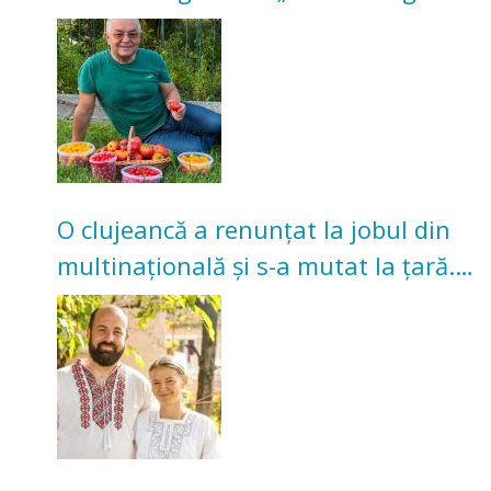
nu poate oferi această satisfacție”
O clujeancă a renunțat la jobul din
multinațională și s-a mutat la țară.
Acum cultivă legume în grădina
bunicilor