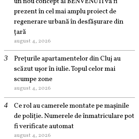
un nou concept al BENVENUTI va fi
prezent în cel mai amplu proiect de
regenerare urbană în desfășurare din
țară
august 4, 2026
Prețurile apartamentelor din Cluj au
scăzut ușor în iulie. Topul celor mai
scumpe zone
august 4, 2026
Ce rol au camerele montate pe mașinile
de poliție. Numerele de înmatriculare pot
fi verificate automat
august 4, 2026