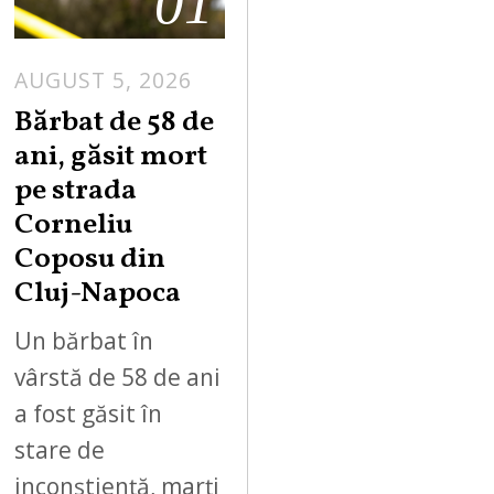
01
AUGUST 5, 2026
Bărbat de 58 de
ani, găsit mort
pe strada
Corneliu
Coposu din
Cluj-Napoca
Un bărbat în
vârstă de 58 de ani
a fost găsit în
stare de
inconștiență, marți