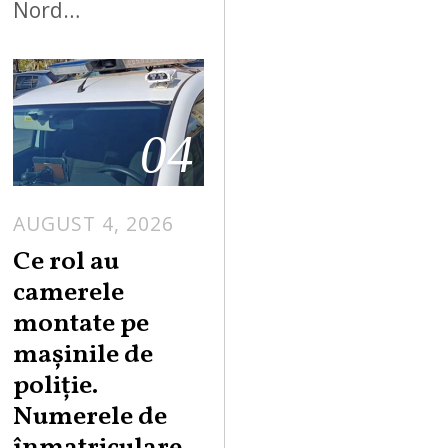
Nord…
04
AUGUST 4, 2026
Ce rol au
camerele
montate pe
mașinile de
poliție.
Numerele de