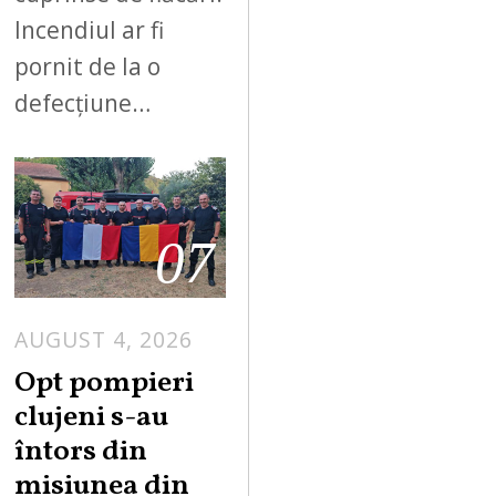
Incendiul ar fi
pornit de la o
defecțiune…
07
AUGUST 4, 2026
Opt pompieri
clujeni s-au
întors din
misiunea din