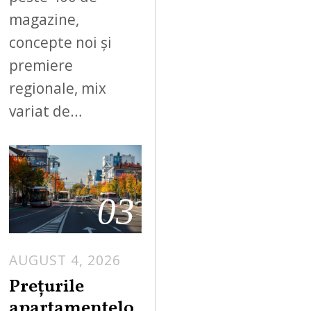
magazine,
concepte noi și
premiere
regionale, mix
variat de…
03
AUGUST 4, 2026
Prețurile
apartamentelo