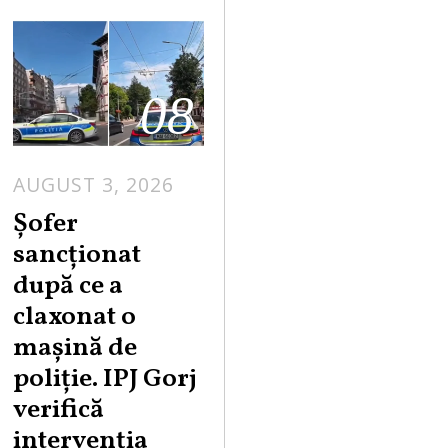
08
AUGUST 3, 2026
Șofer
sancționat
după ce a
claxonat o
mașină de
poliție. IPJ Gorj
verifică
intervenția