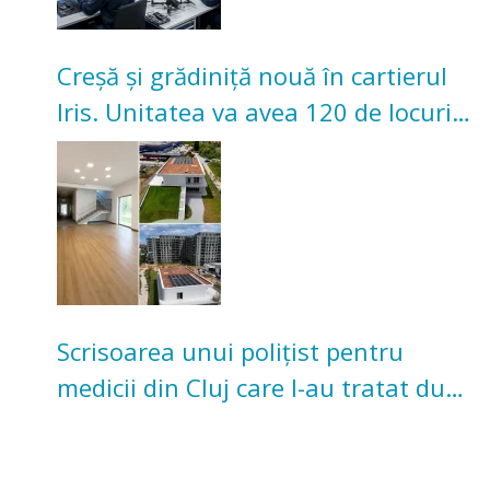
Creșă și grădiniță nouă în cartierul
Iris. Unitatea va avea 120 de locuri
pentru copii
Scrisoarea unui polițist pentru
medicii din Cluj care l-au tratat după
un accident: „Nu m-am simțit un
număr”