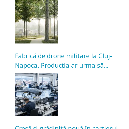
transformarea Grădinii Casei
Universitarilor
Fabrică de drone militare la Cluj-
Napoca. Producția ar urma să
înceapă în toamna acestui an
Creșă și grădiniță nouă în cartierul