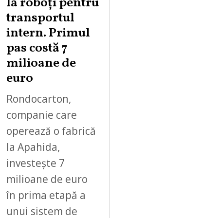
la roboți pentru
7
,
transportul
2
intern. Primul
0
pas costă 7
2
milioane de
6
euro
Rondocarton,
companie care
operează o fabrică
la Apahida,
investește 7
milioane de euro
în prima etapă a
unui sistem de