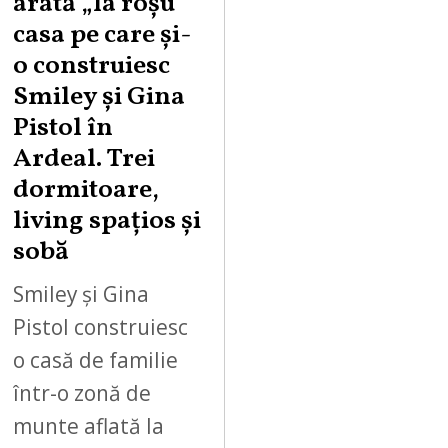
arată „la roşu”
casa pe care şi-
o construiesc
Smiley şi Gina
Pistol în
Ardeal. Trei
dormitoare,
living spațios și
sobă
Smiley și Gina
Pistol construiesc
o casă de familie
într-o zonă de
munte aflată la