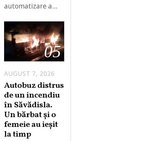
automatizare a…
05
AUGUST 7, 2026
Autobuz distrus
de un incendiu
în Săvădisla.
Un bărbat și o
femeie au ieșit
la timp