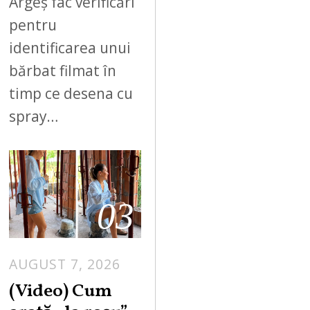
Argeș fac verificări
pentru
identificarea unui
bărbat filmat în
timp ce desena cu
spray…
03
AUGUST 7, 2026
(Video) Cum