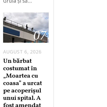
Gruia și să…
07
AUGUST 6, 2026
Un bărbat
costumat în
„Moartea cu
coasa” a urcat
pe acoperișul
unui spital. A
fost amendat