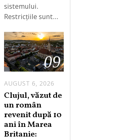
sistemului.
Restricțiile sunt…
09
AUGUST 6, 2026
Clujul, văzut de
un român
revenit după 10
ani în Marea
Britanie: