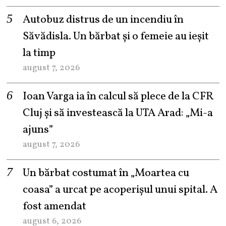
Autobuz distrus de un incendiu în
Săvădisla. Un bărbat și o femeie au ieșit
la timp
august 7, 2026
Ioan Varga ia în calcul să plece de la CFR
Cluj și să investească la UTA Arad: „Mi-a
ajuns”
august 7, 2026
Un bărbat costumat în „Moartea cu
coasa” a urcat pe acoperișul unui spital. A
fost amendat
august 6, 2026