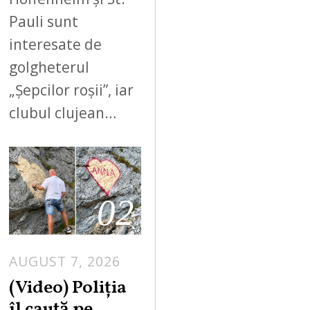
Pauli sunt
interesate de
golgheterul
„Șepcilor roșii”, iar
clubul clujean…
02
AUGUST 7, 2026
A
U
(Video) Poliția
G
îl caută pe