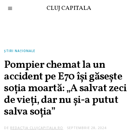
CLUJ CAPITALA
ȘTIRI NAȚIONALE
Pompier chemat la un
accident pe E70 își găsește
soția moartă: „A salvat zeci
de vieți, dar nu și-a putut
salva soția”
DE
REDACȚIA CLUJCAPITALA.RO
SEPTEMBRIE 28, 2024