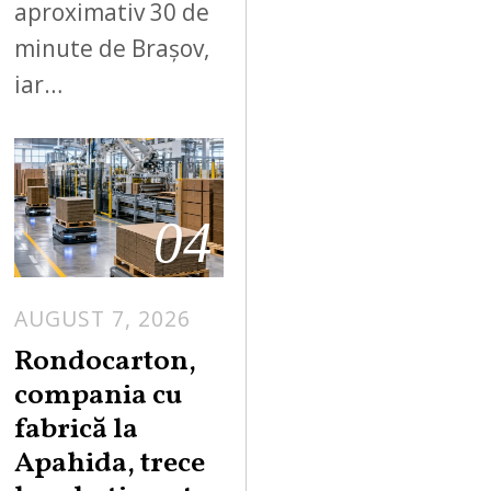
aproximativ 30 de
minute de Brașov,
iar…
04
AUGUST 7, 2026
A
U
Rondocarton,
G
compania cu
U
fabrică la
S
Apahida, trece
T