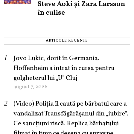
Steve Aoki și Zara Larsson
în culise
ARTICOLE RECENTE
Jovo Lukic, dorit în Germania.
Hoffenheim a intrat în cursa pentru
golgheterul lui „U” Cluj
august 7, 2026
(Video) Poliția îl caută pe bărbatul care a
vandalizat Transfăgărășanul din „iubire”.
Ce sancțiuni riscă. Replica bărbatului
filmat în timp ce desena cu spray pe