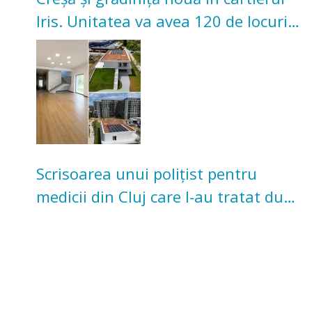
Iris. Unitatea va avea 120 de locuri
pentru copii
Scrisoarea unui polițist pentru
medicii din Cluj care l-au tratat după
un accident: „Nu m-am simțit un
număr”