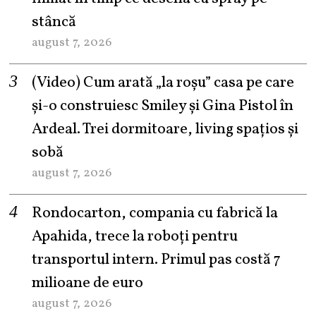
stâncă
august 7, 2026
(Video) Cum arată „la roşu” casa pe care
şi-o construiesc Smiley şi Gina Pistol în
Ardeal. Trei dormitoare, living spațios și
sobă
august 7, 2026
Rondocarton, compania cu fabrică la
Apahida, trece la roboți pentru
transportul intern. Primul pas costă 7
milioane de euro
august 7, 2026