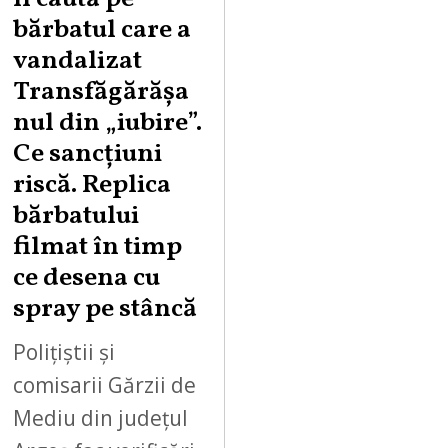
U
bărbatul care a
S
vandalizat
T
Transfăgărășa
7
,
nul din „iubire”.
2
Ce sancțiuni
0
riscă. Replica
2
bărbatului
6
filmat în timp
ce desena cu
spray pe stâncă
Polițiștii și
comisarii Gărzii de
Mediu din județul