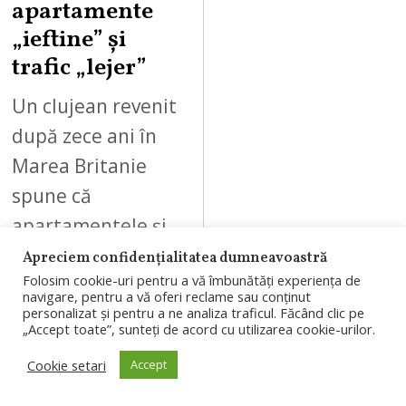
apartamente
„ieftine” și
trafic „lejer”
Un clujean revenit
după zece ani în
Marea Britanie
spune că
apartamentele și
traficul din Cluj-
Apreciem confidențialitatea dumneavoastră
Folosim cookie-uri pentru a vă îmbunătăți experiența de
Napoca i se par
navigare, pentru a vă oferi reclame sau conținut
accesibile în
personalizat și pentru a ne analiza traficul. Făcând clic pe
„Accept toate”, sunteți de acord cu utilizarea cookie-urilor.
comparație…
Cookie setari
Accept