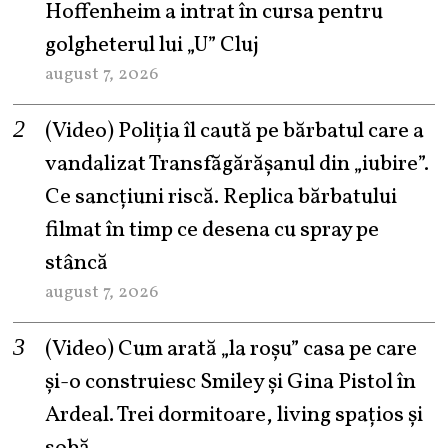
Hoffenheim a intrat în cursa pentru
golgheterul lui „U” Cluj
august 7, 2026
(Video) Poliția îl caută pe bărbatul care a
vandalizat Transfăgărășanul din „iubire”.
Ce sancțiuni riscă. Replica bărbatului
filmat în timp ce desena cu spray pe
stâncă
august 7, 2026
(Video) Cum arată „la roşu” casa pe care
şi-o construiesc Smiley şi Gina Pistol în
Ardeal. Trei dormitoare, living spațios și