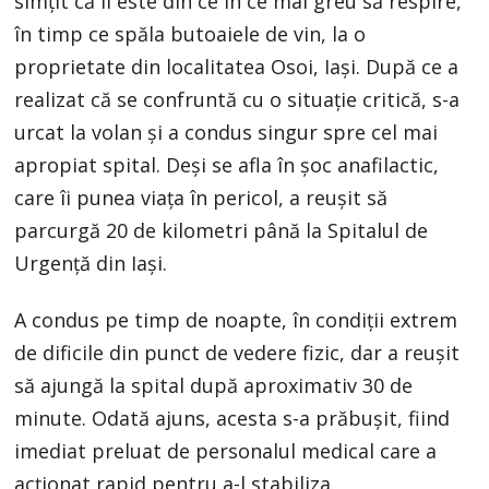
simțit că îi este din ce în ce mai greu să respire,
în timp ce spăla butoaiele de vin, la o
proprietate din localitatea Osoi, Iași. După ce a
realizat că se confruntă cu o situație critică, s-a
urcat la volan și a condus singur spre cel mai
apropiat spital. Deși se afla în șoc anafilactic,
care îi punea viața în pericol, a reușit să
parcurgă 20 de kilometri până la Spitalul de
Urgență din Iași.
A condus pe timp de noapte, în condiții extrem
de dificile din punct de vedere fizic, dar a reușit
să ajungă la spital după aproximativ 30 de
minute. Odată ajuns, acesta s-a prăbușit, fiind
imediat preluat de personalul medical care a
acționat rapid pentru a-l stabiliza.