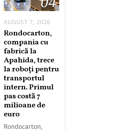
04
AUGUST 7, 2026
A
U
Rondocarton,
G
compania cu
U
fabrică la
S
Apahida, trece
T
la roboți pentru
7
,
transportul
2
intern. Primul
0
pas costă 7
2
milioane de
6
euro
Rondocarton,