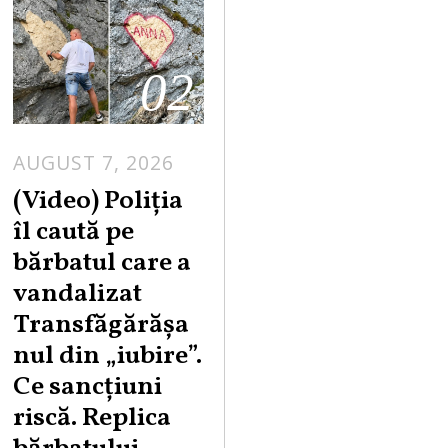
02
AUGUST 7, 2026
A
U
(Video) Poliția
G
îl caută pe
U
bărbatul care a
S
vandalizat
T
Transfăgărășa
7
,
nul din „iubire”.
2
Ce sancțiuni
0
riscă. Replica
2