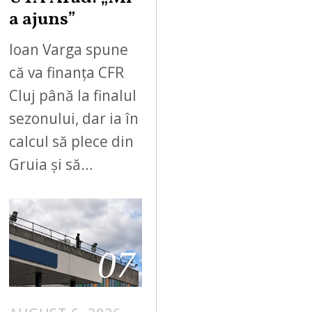
a ajuns”
Ioan Varga spune
că va finanța CFR
Cluj până la finalul
sezonului, dar ia în
calcul să plece din
Gruia și să…
07