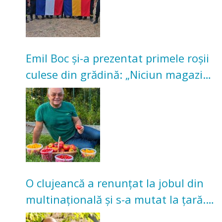
Emil Boc și-a prezentat primele roșii
culese din grădină: „Niciun magazin
nu poate oferi această satisfacție”
O clujeancă a renunțat la jobul din
multinațională și s-a mutat la țară.
Acum cultivă legume în grădina