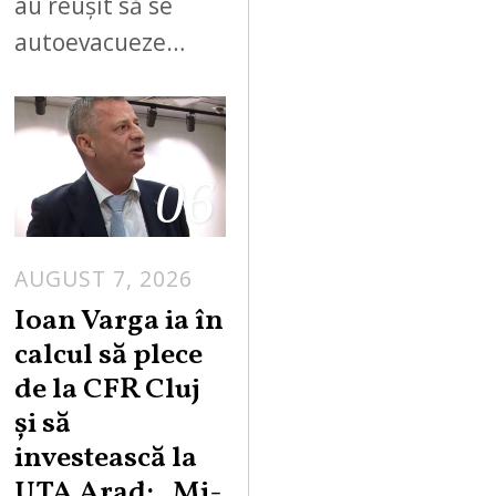
au reușit să se
autoevacueze…
06
AUGUST 7, 2026
Ioan Varga ia în
calcul să plece
de la CFR Cluj
și să
investească la
UTA Arad: „Mi-