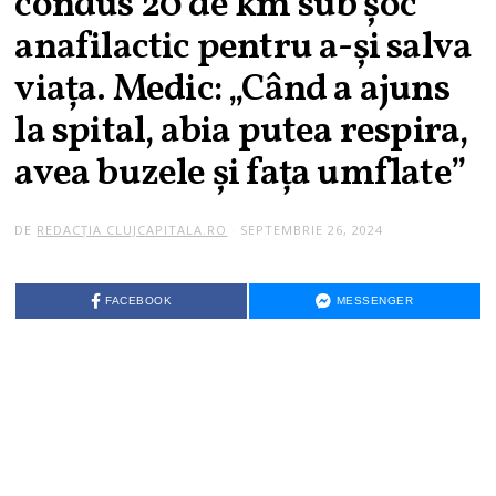
condus 20 de km sub șoc
anafilactic pentru a-și salva
viața. Medic: „Când a ajuns
la spital, abia putea respira,
avea buzele și fața umflate”
DE
REDACȚIA CLUJCAPITALA.RO
SEPTEMBRIE 26, 2024
FACEBOOK
MESSENGER