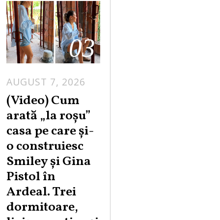
03
AUGUST 7, 2026
(Video) Cum
arată „la roşu”
casa pe care şi-
o construiesc
Smiley şi Gina
Pistol în
Ardeal. Trei
dormitoare,