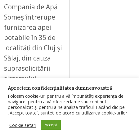
Compania de Apă
Someș întrerupe
furnizarea apei
potabile în 35 de
localități din Cluj și
Sălaj, din cauza
suprasolicitării
sistemului.
Restricțiile sunt…
Apreciem confidențialitatea dumneavoastră
Folosim cookie-uri pentru a vă îmbunătăți experiența de
navigare, pentru a vă oferi reclame sau conținut
personalizat și pentru a ne analiza traficul. Făcând clic pe
„Accept toate”, sunteți de acord cu utilizarea cookie-urilor.
Cookie setari
Accept
09