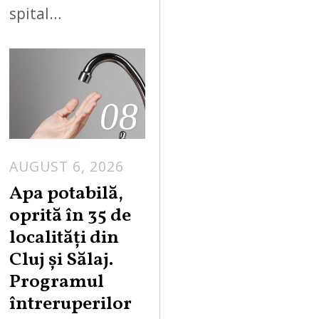
spital…
08
AUGUST 6, 2026
Apa potabilă,
oprită în 35 de
localități din
Cluj și Sălaj.
Programul
întreruperilor