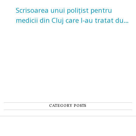
Scrisoarea unui polițist pentru
medicii din Cluj care l-au tratat după
un accident: „Nu m-am simțit un
număr”
CATEGORY POSTS