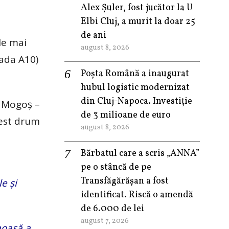
Alex Șuler, fost jucător la U
Elbi Cluj, a murit la doar 25
de ani
le mai
august 8, 2026
ada A10)
Poșta Română a inaugurat
hubul logistic modernizat
din Cluj-Napoca. Investiție
– Mogoș –
de 3 milioane de euro
cest drum
august 8, 2026
Bărbatul care a scris „ANNA”
pe o stâncă de pe
Transfăgărășan a fost
e și
identificat. Riscă o amendă
de 6.000 de lei
august 7, 2026
moasă a