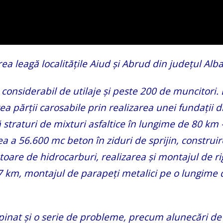
rea leagă localitățile Aiud și Abrud din județul Alba
considerabil de utilaje și peste 200 de muncitori. 
rea părții carosabile prin realizarea unei fundații d
ă straturi de mixturi asfaltice în lungime de 80 km
ea a 56.600 mc beton în ziduri de sprijin, construi
oare de hidrocarburi, realizarea și montajul de ri
 km, montajul de parapeți metalici pe o lungime 
pinat și o serie de probleme, precum alunecări de