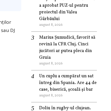
a aprobat PUZ-ul pentru
proiectul din Valea
Gârbăului
ților
august 8, 2026
 sau DJ
Marius Șumudică, favorit să
revină la CFR Cluj. Cinci
jucători ar putea pleca din
Gruia
august 8, 2026
Un cuplu a cumpărat un sat
întreg din Spania. Are 44 de
case, biserică, școală și bar
august 8, 2026
Doliu în rugby-ul clujean.