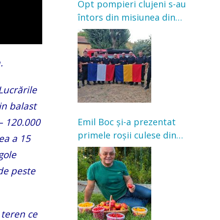
Opt pompieri clujeni s-au
întors din misiunea din
Franța. Au intervenit la
incendii de vegetație și
pădure
.
Lucrările
in balast
 – 120.000
Emil Boc și-a prezentat
primele roșii culese din
rea a 15
grădină: „Niciun magazin
gole
nu poate oferi această
de peste
satisfacție”
 teren ce