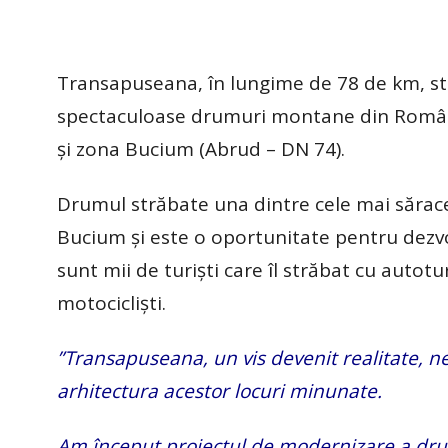
Transapuseana, în lungime de 78 de km, str
spectaculoase drumuri montane din România
și zona Bucium (Abrud – DN 74).
Drumul străbate una dintre cele mai sărac
Bucium și este o oportunitate pentru dezvo
sunt mii de turiști care îl străbat cu autot
motocicliști.
”Transapuseana, un vis devenit realitate, ne 
arhitectura acestor locuri minunate.
Am început proiectul de modernizare a dru