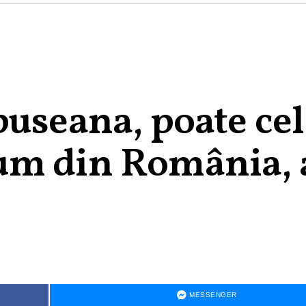
puseana, poate cel
um din România, 
MESSENGER