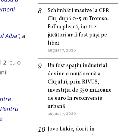
oameni
Schimbări masive la CFR
Cluj după 0-5 cu Tromso.
Folha pleacă, iar trei
jucători ar fi fost puși pe
l Alba”
, a
liber
august 7, 2026
 2, cu o
Un fost spațiu industrial
nii
devine o nouă scenă a
Clujului, prin RIVUS,
investiția de 550 milioane
de euro în reconversie
ntre
urbană
 Pentru
august 7, 2026
e
Jovo Lukic, dorit în