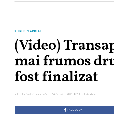
ȘTIRI DIN ARDEAL
(Video) Transa
mai frumos dr
fost finalizat
DE
REDACȚIA CLUJCAPITALA.RO
SEPTEMBRIE 2, 2024
FACEBOOK