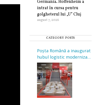
Germania. Hoffenheim a
intrat în cursa pentru
golgheterul lui „U” Cluj
august 7, 2026
CATEGORY POSTS
Poșta Română a inaugurat
hubul logistic modernizat
din Cluj-Napoca. Investiție
de 3 milioane de euro