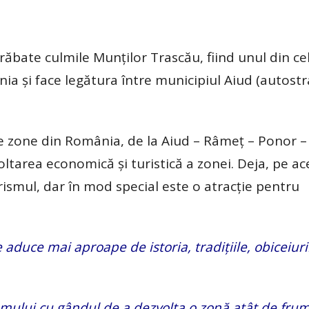
ăbate culmile Munților Trascău, fiind unul din ce
 și face legătura între municipiul Aiud (autostr
e zone din România, de la Aiud – Râmeț – Ponor 
ltarea economică și turistică a zonei. Deja, pe a
urismul, dar în mod special este o atracție pentru
aduce mai aproape de istoria, tradițiile, obiceiuril
mului cu gândul de a dezvolta o zonă atât de fru