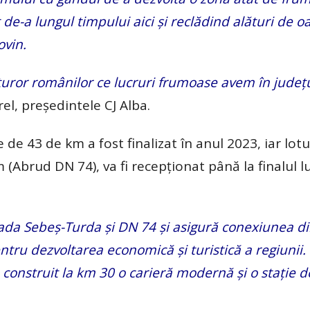
 de-a lungul timpului aici și reclădind alături de 
ovin.
uror românilor ce lucruri frumoase avem în județu
rel, președintele CJ Alba.
e 43 de km a fost finalizat în anul 2023, iar lotul
(Abrud DN 74), va fi recepționat până la finalul lu
ada Sebeș-Turda și DN 74 și asigură conexiunea di
entru dezvoltarea economică și turistică a regiunii.
 a construit la km 30 o carieră modernă și o stație d