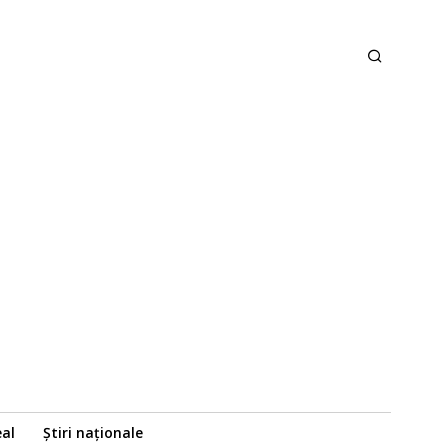
eal
Știri naționale