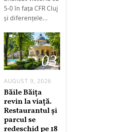
5-0 în fața CFR Cluj
și diferențele…
03
AUGUST 9, 2026
A
U
Băile Băița
G
revin la viață.
U
Restaurantul și
S
parcul se
T
redeschid pe 18
9