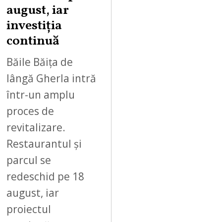
,
august, iar
2
investiția
0
continuă
2
6
Băile Băița de
lângă Gherla intră
într-un amplu
proces de
revitalizare.
Restaurantul și
parcul se
redeschid pe 18
august, iar
proiectul