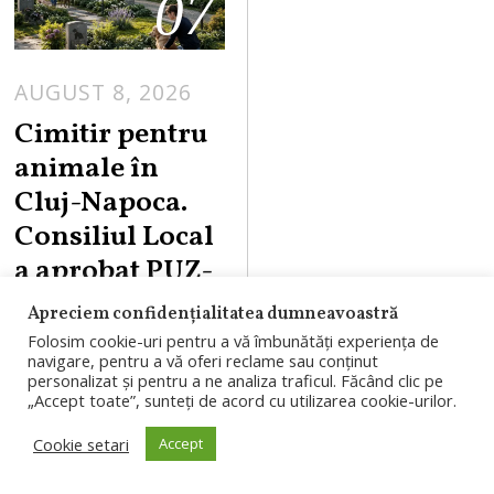
07
AUGUST 8, 2026
Cimitir pentru
animale în
Cluj-Napoca.
Consiliul Local
a aprobat PUZ-
ul pentru
Apreciem confidențialitatea dumneavoastră
proiectul din
Folosim cookie-uri pentru a vă îmbunătăți experiența de
navigare, pentru a vă oferi reclame sau conținut
Valea
personalizat și pentru a ne analiza traficul. Făcând clic pe
Gârbăului
„Accept toate”, sunteți de acord cu utilizarea cookie-urilor.
Cookie setari
Accept
Consiliul Local
Cluj-Napoca a