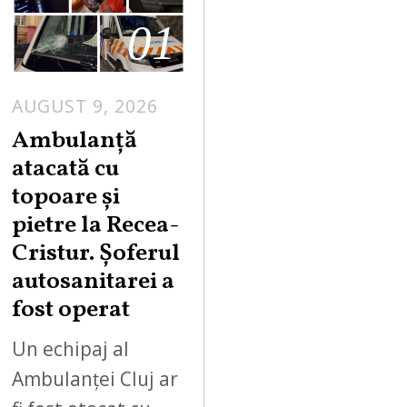
01
AUGUST 9, 2026
Ambulanță
atacată cu
topoare și
pietre la Recea-
Cristur. Șoferul
autosanitarei a
fost operat
Un echipaj al
Ambulanței Cluj ar