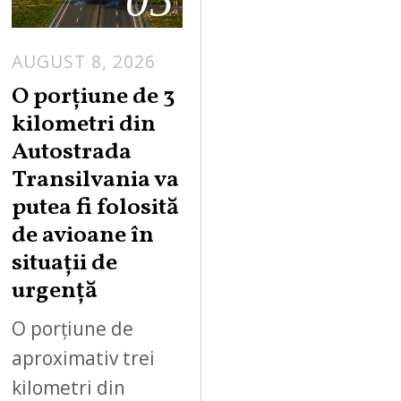
AUGUST 8, 2026
A
U
O porțiune de 3
G
kilometri din
U
Autostrada
S
Transilvania va
T
putea fi folosită
8
,
de avioane în
2
situații de
0
urgență
2
6
O porțiune de
aproximativ trei
kilometri din