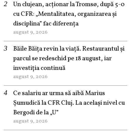
Un clujean, acționar la Tromsø, după 5-0
cu CFR: „Mentalitatea, organizarea și
disciplina” fac diferența
august 9, 2026
Băile Băița revin la viață. Restaurantul și
parcul se redeschid pe 18 august, iar
investiția continuă
august 9, 2026
Ce salariu ar urma să aibă Marius
Șumudică la CFR Cluj. La același nivel cu
Bergodi de la „U”
august 9, 2026