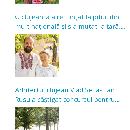
O clujeancă a renunțat la jobul din
multinațională și s-a mutat la țară.
Acum cultivă legume în grădina
bunicilor
Arhitectul clujean Vlad Sebastian
Rusu a câștigat concursul pentru
transformarea Grădinii Casei
Universitarilor