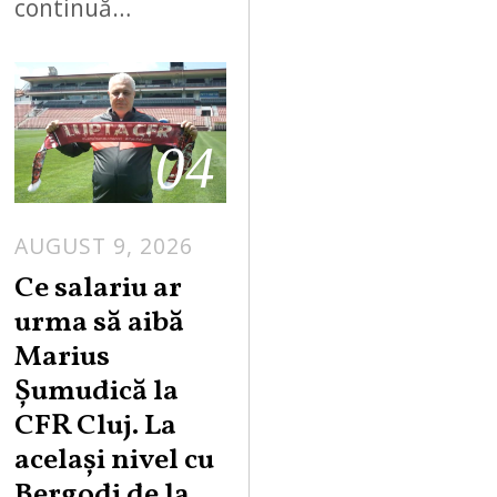
continuă…
04
AUGUST 9, 2026
Ce salariu ar
urma să aibă
Marius
Șumudică la
CFR Cluj. La
același nivel cu
Bergodi de la