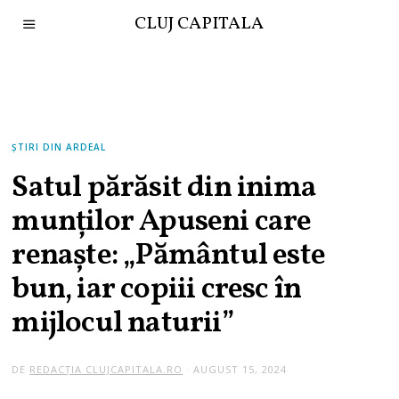
CLUJ CAPITALA
ȘTIRI DIN ARDEAL
Satul părăsit din inima
munților Apuseni care
renaște: „Pământul este
bun, iar copiii cresc în
mijlocul naturii”
DE
REDACȚIA CLUJCAPITALA.RO
AUGUST 15, 2024