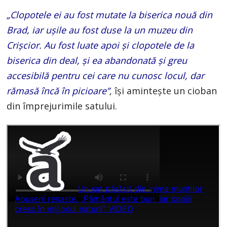
„Clopotele ei au fost mutate la biserica nouă din
Brad, iar ușile au fost duse la un muzeu din
Crișcior. Au fost luate apoi și clopotele de la
biserica din deal, și ea abandonată și greu
accesibilă pentru cei care nu cunosc locul, dar
rămasă încă în picioare”
,
își amintește un cioban
din împrejurimile satului.