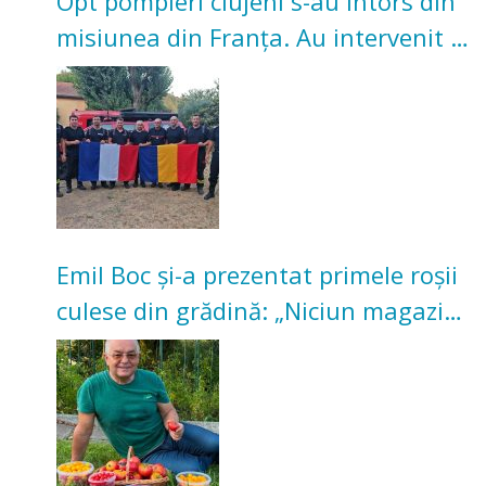
Opt pompieri clujeni s-au întors din
misiunea din Franța. Au intervenit la
incendii de vegetație și pădure
Emil Boc și-a prezentat primele roșii
culese din grădină: „Niciun magazin
nu poate oferi această satisfacție”