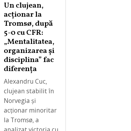
Un clujean,
acționar la
Tromsø, după
5-0 cu CFR:
„Mentalitatea,
organizarea și
disciplina” fac
diferența
Alexandru Cuc,
clujean stabilit în
Norvegia și
acționar minoritar
la Tromsø, a
analizat victoria cu