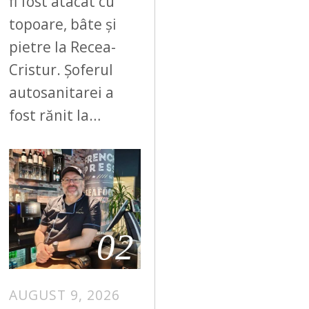
fi fost atacat cu
topoare, bâte și
pietre la Recea-
Cristur. Șoferul
autosanitarei a
fost rănit la…
02
AUGUST 9, 2026