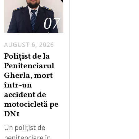
07
AUGUST 6, 2026
Polițist de la
Penitenciarul
Gherla, mort
într-un
accident de
motocicletă pe
DN1
Un polițist de
penitenciare în