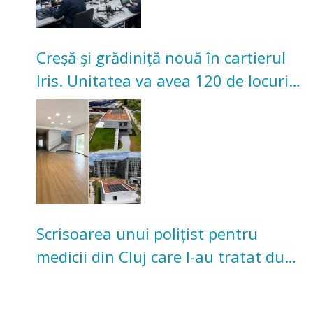
Creșă și grădiniță nouă în cartierul
Iris. Unitatea va avea 120 de locuri
pentru copii
Scrisoarea unui polițist pentru
medicii din Cluj care l-au tratat după
un accident: „Nu m-am simțit un
număr”