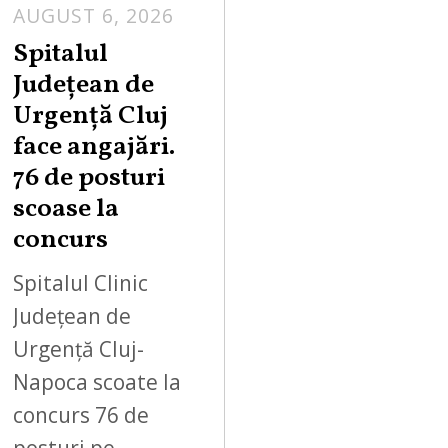
AUGUST 6, 2026
Spitalul
Județean de
Urgență Cluj
face angajări.
76 de posturi
scoase la
concurs
Spitalul Clinic
Județean de
Urgență Cluj-
Napoca scoate la
concurs 76 de
posturi pe