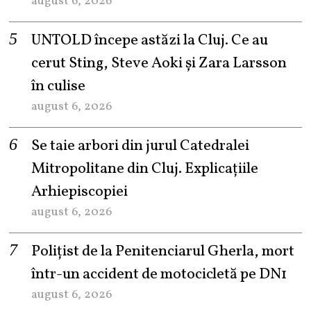
august 6, 2026
UNTOLD începe astăzi la Cluj. Ce au
cerut Sting, Steve Aoki și Zara Larsson
în culise
august 6, 2026
Se taie arbori din jurul Catedralei
Mitropolitane din Cluj. Explicațiile
Arhiepiscopiei
august 6, 2026
Polițist de la Penitenciarul Gherla, mort
într-un accident de motocicletă pe DN1
august 6, 2026