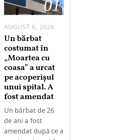
01
AUGUST 6, 2026
Un bărbat
costumat în
„Moartea cu
coasa” a urcat
pe acoperișul
unui spital. A
fost amendat
Un bărbat de 26
de ani a fost
amendat după ce a