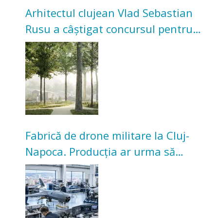
Arhitectul clujean Vlad Sebastian
Rusu a câștigat concursul pentru
transformarea Grădinii Casei
Universitarilor
Fabrică de drone militare la Cluj-
Napoca. Producția ar urma să
înceapă în toamna acestui an