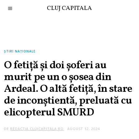
CLUJ CAPITALA
ȘTIRI NAȚIONALE
O fetiță și doi șoferi au
murit pe un o șosea din
Ardeal. O altă fetiţă, în stare
de inconştientă, preluată cu
elicopterul SMURD
DE
REDACȚIA CLUJCAPITALA.RO
AUGUST 12, 2024