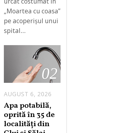
urcat costumat în
„Moartea cu coasa”
pe acoperișul unui
spital…
02
AUGUST 6, 2026
Apa potabilă,
oprită în 35 de
localități din