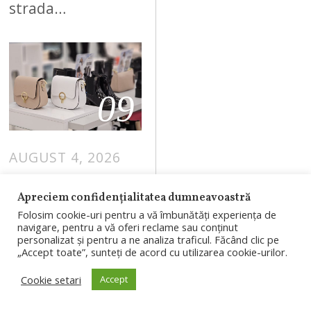
strada…
09
AUGUST 4, 2026
Branduri
Apreciem confidențialitatea dumneavoastră
românești, în
Folosim cookie-uri pentru a vă îmbunătăți experiența de
proiectul
navigare, pentru a vă oferi reclame sau conținut
personalizat și pentru a ne analiza traficul. Făcând clic pe
RIVUS: un nou
„Accept toate”, sunteți de acord cu utilizarea cookie-urilor.
concept al
Cookie setari
Accept
BENVENUTI va