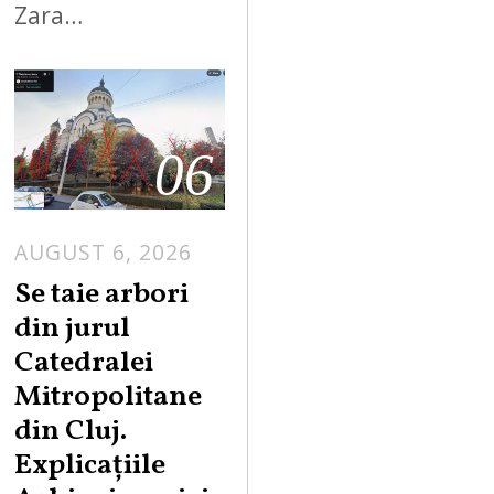
Zara…
06
AUGUST 6, 2026
Se taie arbori
din jurul
Catedralei
Mitropolitane
din Cluj.
Explicațiile