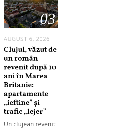
03
AUGUST 6, 2026
Clujul, văzut de
un român
revenit după 10
ani în Marea
Britanie:
apartamente
„ieftine” și
trafic „lejer”
Un clujean revenit