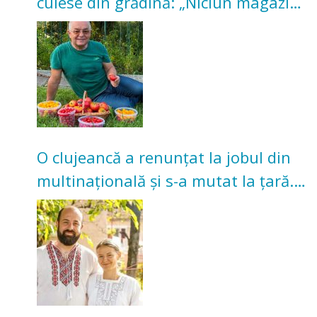
culese din grădină: „Niciun magazin
nu poate oferi această satisfacție”
O clujeancă a renunțat la jobul din
multinațională și s-a mutat la țară.
Acum cultivă legume în grădina
bunicilor