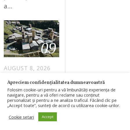
a…
09
AUGUST 8, 2026
Un cuplu a
Apreciem confidențialitatea dumneavoastră
cumpărat un
Folosim cookie-uri pentru a vă îmbunătăți experiența de
navigare, pentru a vă oferi reclame sau conținut
sat întreg din
personalizat și pentru a ne analiza traficul. Făcând clic pe
Spania. Are 44
„Accept toate”, sunteți de acord cu utilizarea cookie-urilor.
de case,
Cookie setari
Accept
biserică, școală