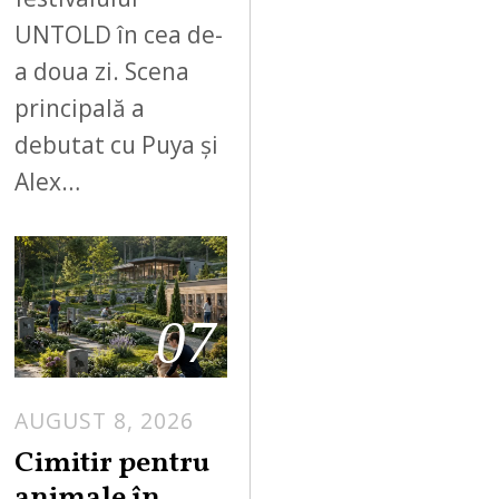
UNTOLD în cea de-
a doua zi. Scena
principală a
debutat cu Puya și
Alex…
07
AUGUST 8, 2026
Cimitir pentru
animale în