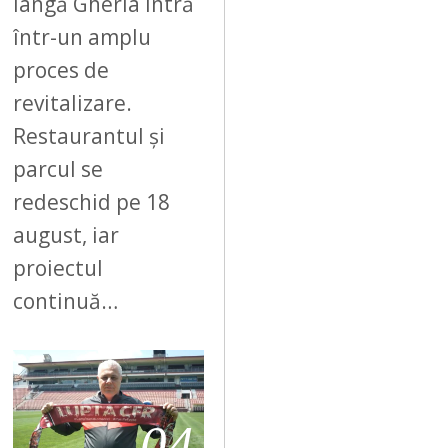
lângă Gherla intră
într-un amplu
proces de
revitalizare.
Restaurantul și
parcul se
redeschid pe 18
august, iar
proiectul
continuă…
04