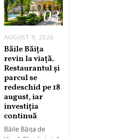
03
AUGUST 9, 2026
A
U
Băile Băița
G
revin la viață.
U
Restaurantul și
S
parcul se
T
redeschid pe 18
9
,
august, iar
2
investiția
0
continuă
2
6
Băile Băița de