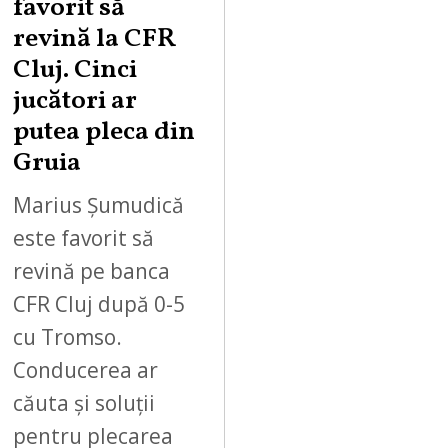
favorit să
revină la CFR
Cluj. Cinci
jucători ar
putea pleca din
Gruia
Marius Șumudică
este favorit să
revină pe banca
CFR Cluj după 0-5
cu Tromso.
Conducerea ar
căuta și soluții
pentru plecarea