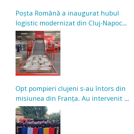
Poșta Română a inaugurat hubul
logistic modernizat din Cluj-Napoca.
Investiție de 3 milioane de euro
Opt pompieri clujeni s-au întors din
misiunea din Franța. Au intervenit la
incendii de vegetație și pădure