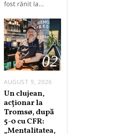
fost rănit la…
02
AUGUST 9, 2026
Un clujean,
acționar la
Tromsø, după
5-0 cu CFR:
„Mentalitatea,