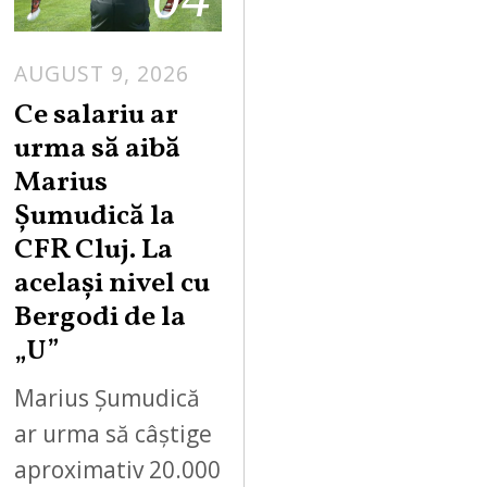
AUGUST 9, 2026
Ce salariu ar
urma să aibă
Marius
Șumudică la
CFR Cluj. La
același nivel cu
Bergodi de la
„U”
Marius Șumudică
ar urma să câștige
aproximativ 20.000