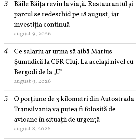
Băile Băița revin la viață. Restaurantul și
parcul se redeschid pe 18 august, iar
investiția continuă
august 9, 2026
Ce salariu ar urma să aibă Marius
Șumudică la CFR Cluj. La același nivel cu
Bergodi de la „U”
august 9, 2026
O porțiune de 3 kilometri din Autostrada
Transilvania va putea fi folosită de
avioane în situații de urgență
august 8, 2026