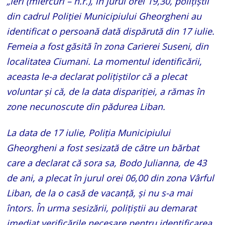
„Ieri (miercuri – n.r.), în jurul orei 19,30, poliţiştii
din cadrul Poliţiei Municipiului Gheorgheni au
identificat o persoană dată dispărută din 17 iulie.
Femeia a fost găsită în zona Carierei Suseni, din
localitatea Ciumani. La momentul identificării,
aceasta le-a declarat poliţiştilor că a plecat
voluntar şi că, de la data dispariţiei, a rămas în
zone necunoscute din pădurea Liban.
La data de 17 iulie, Poliţia Municipiului
Gheorgheni a fost sesizată de către un bărbat
care a declarat că sora sa, Bodo Julianna, de 43
de ani, a plecat în jurul orei 06,00 din zona Vârful
Liban, de la o casă de vacanţă, şi nu s-a mai
întors. În urma sesizării, poliţiştii au demarat
imediat verificările necesare pentru identificarea