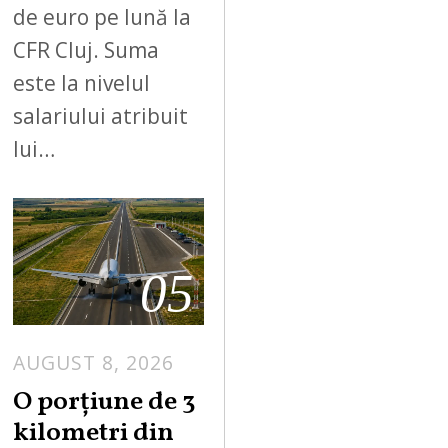
de euro pe lună la
CFR Cluj. Suma
este la nivelul
salariului atribuit
lui…
05
AUGUST 8, 2026
A
U
O porțiune de 3
G
kilometri din
U