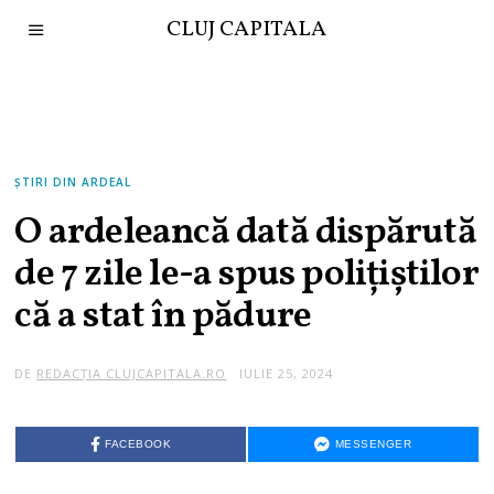
CLUJ CAPITALA
ȘTIRI DIN ARDEAL
O ardeleancă dată dispărută
de 7 zile le-a spus polițiștilor
că a stat în pădure
DE
REDACȚIA CLUJCAPITALA.RO
IULIE 25, 2024
FACEBOOK
MESSENGER