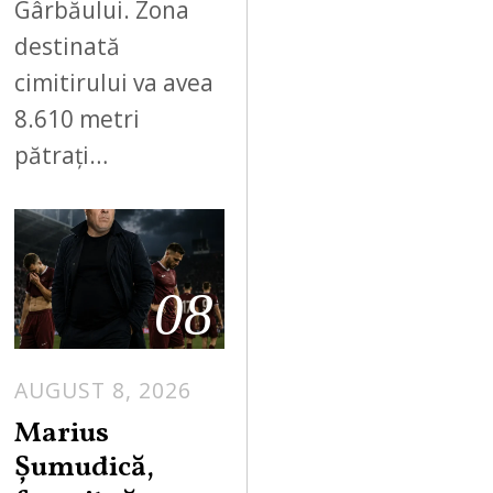
Gârbăului. Zona
destinată
cimitirului va avea
8.610 metri
pătrați…
08
AUGUST 8, 2026
Marius
Șumudică,