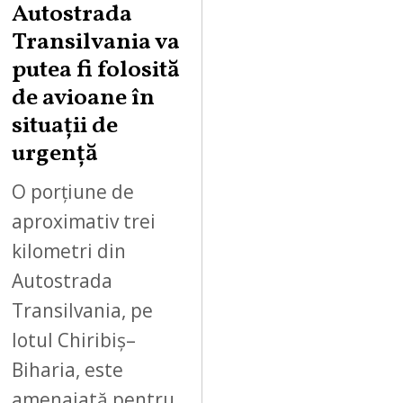
Autostrada
S
Transilvania va
T
putea fi folosită
8
,
de avioane în
2
situații de
0
urgență
2
6
O porțiune de
aproximativ trei
kilometri din
Autostrada
Transilvania, pe
lotul Chiribiș–
Biharia, este
amenajată pentru