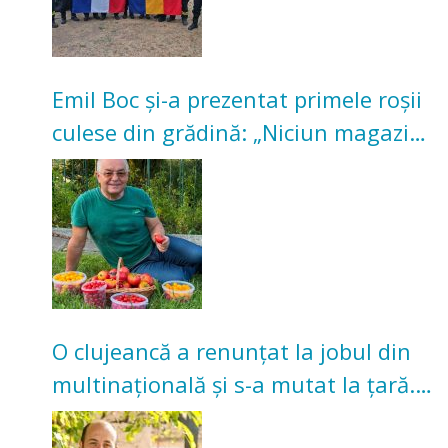
Emil Boc și-a prezentat primele roșii
culese din grădină: „Niciun magazin
nu poate oferi această satisfacție”
O clujeancă a renunțat la jobul din
multinațională și s-a mutat la țară.
Acum cultivă legume în grădina