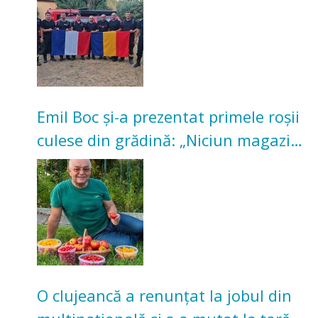
Emil Boc și-a prezentat primele roșii
culese din grădină: „Niciun magazin
nu poate oferi această satisfacție”
O clujeancă a renunțat la jobul din