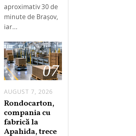
aproximativ 30 de
minute de Brașov,
iar…
07
AUGUST 7, 2026
A
U
Rondocarton,
G
compania cu
U
fabrică la
S
Apahida, trece
T