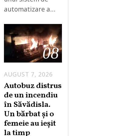
automatizare a…
08
AUGUST 7, 2026
Autobuz distrus
de un incendiu
în Săvădisla.
Un bărbat și o
femeie au ieșit
la timp