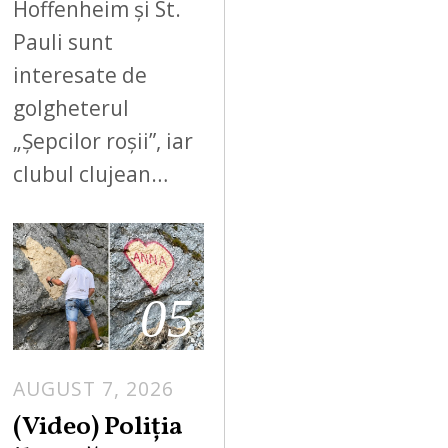
Hoffenheim și St.
Pauli sunt
interesate de
golgheterul
„Șepcilor roșii”, iar
clubul clujean…
05
AUGUST 7, 2026
A
U
(Video) Poliția
G