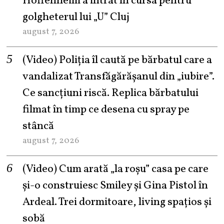
Hoffenheim a intrat în cursa pentru
golgheterul lui „U” Cluj
august 7, 2026
(Video) Poliția îl caută pe bărbatul care a
vandalizat Transfăgărășanul din „iubire”.
Ce sancțiuni riscă. Replica bărbatului
filmat în timp ce desena cu spray pe
stâncă
august 7, 2026
(Video) Cum arată „la roşu” casa pe care
şi-o construiesc Smiley şi Gina Pistol în
Ardeal. Trei dormitoare, living spațios și
sobă