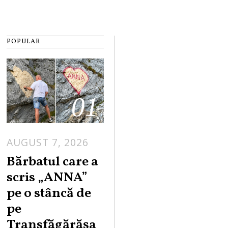
POPULAR
01
AUGUST 7, 2026
Bărbatul care a
scris „ANNA”
pe o stâncă de
pe
Transfăgărășa