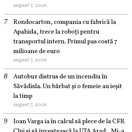
august 7, 2026
Rondocarton, compania cu fabrică la
Apahida, trece la roboți pentru
transportul intern. Primul pas costă 7
milioane de euro
august 7, 2026
Autobuz distrus de un incendiu în
Săvădisla. Un bărbat și o femeie au ieșit
la timp
august 7, 2026
Ioan Varga ia în calcul să plece de la CFR
Cluj și să investească la UTA Arad: „Mi-a