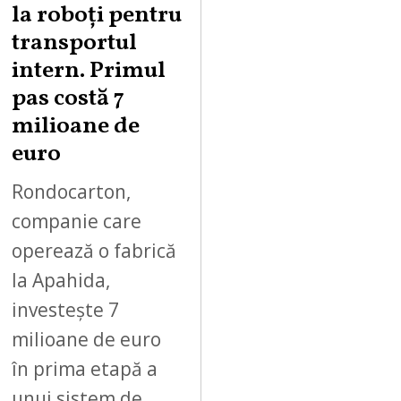
la roboți pentru
7
,
transportul
2
intern. Primul
0
pas costă 7
2
milioane de
6
euro
Rondocarton,
companie care
operează o fabrică
la Apahida,
investește 7
milioane de euro
în prima etapă a
unui sistem de