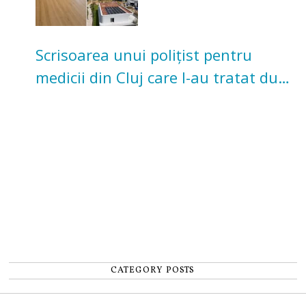
Scrisoarea unui polițist pentru
medicii din Cluj care l-au tratat după
un accident: „Nu m-am simțit un
număr”
CATEGORY POSTS