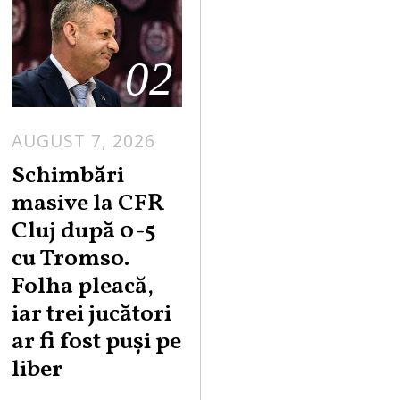
02
AUGUST 7, 2026
Schimbări
masive la CFR
Cluj după 0-5
cu Tromso.
Folha pleacă,
iar trei jucători
ar fi fost puși pe
liber