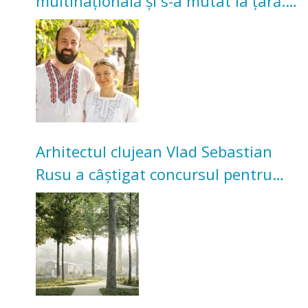
multinațională și s-a mutat la țară.
Acum cultivă legume în grădina
bunicilor
Arhitectul clujean Vlad Sebastian
Rusu a câștigat concursul pentru
transformarea Grădinii Casei
Universitarilor