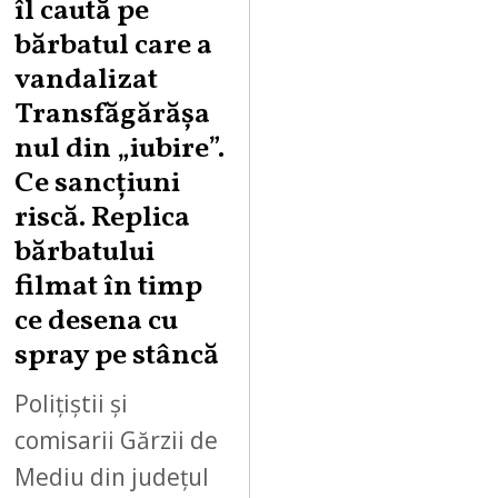
îl caută pe
U
bărbatul care a
S
vandalizat
T
Transfăgărășa
7
,
nul din „iubire”.
2
Ce sancțiuni
0
riscă. Replica
2
bărbatului
6
filmat în timp
ce desena cu
spray pe stâncă
Polițiștii și
comisarii Gărzii de
Mediu din județul