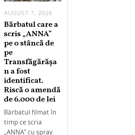
AUGUST 7, 2026
Bărbatul care a
scris „ANNA”
pe o stâncă de
pe
Transfăgărășa
n a fost
identificat.
Riscă o amendă
de 6.000 de lei
Bărbatul filmat în
timp ce scria
„ANNA” cu spray