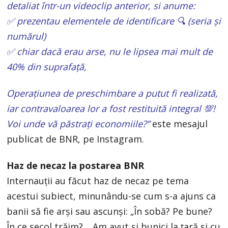
detaliat într-un videoclip anterior, si anume:
✅ prezentau elementele de identificare 🔍 (seria și
numărul)
✅ chiar dacă erau arse, nu le lipsea mai mult de
40% din suprafață,
Operațiunea de preschimbare a putut fi realizată,
iar contravaloarea lor a fost restituită integral 💯!
Voi unde vă păstrați economiile?”
este mesajul
publicat de BNR, pe Instagram.
Haz de necaz la postarea BNR
Internauții au făcut haz de necaz pe tema
acestui subiect, minunându-se cum s-a ajuns ca
banii să fie arși sau ascunși: „În sobă? Pe bune?
În ce secol trăim?… Am avut și bunici la țară și cu