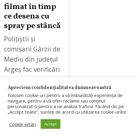
6
filmat în timp
ce desena cu
spray pe stâncă
Polițiștii și
comisarii Gărzii de
Mediu din județul
Argeș fac verificări
pentru
Apreciem confidențialitatea dumneavoastră
identificarea unui
Folosim cookie-uri pentru a vă îmbunătăți experiența de
bărbat filmat în
navigare, pentru a vă oferi reclame sau conținut
personalizat și pentru a ne analiza traficul. Făcând clic pe
timp ce desena cu
„Accept toate”, sunteți de acord cu utilizarea cookie-urilor.
spray…
Cookie setari
Accept