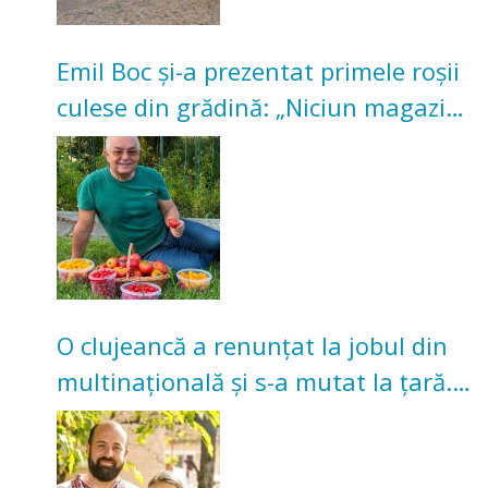
Emil Boc și-a prezentat primele roșii
culese din grădină: „Niciun magazin
nu poate oferi această satisfacție”
O clujeancă a renunțat la jobul din
multinațională și s-a mutat la țară.
Acum cultivă legume în grădina
bunicilor