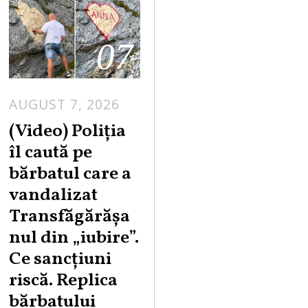
07
AUGUST 7, 2026
A
U
(Video) Poliția
G
îl caută pe
U
bărbatul care a
S
vandalizat
T
Transfăgărășa
7
,
nul din „iubire”.
2
Ce sancțiuni
0
riscă. Replica
2
bărbatului