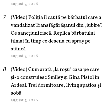
august 7, 2026
(Video) Poliția îl caută pe bărbatul care a
vandalizat Transfăgărășanul din „iubire”.
Ce sancțiuni riscă. Replica bărbatului
filmat în timp ce desena cu spray pe
stâncă
august 7, 2026
(Video) Cum arată „la roşu” casa pe care
şi-o construiesc Smiley şi Gina Pistol în
Ardeal. Trei dormitoare, living spațios și
sobă
august 7, 2026