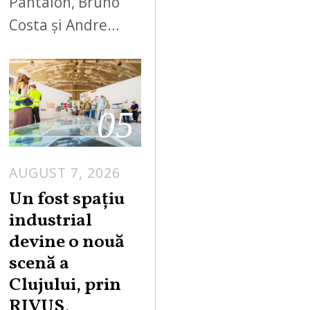
Pantalon, Bruno
Costa și Andre…
05
AUGUST 7, 2026
Un fost spațiu
industrial
devine o nouă
scenă a
Clujului, prin
RIVUS,