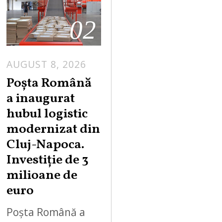
02
AUGUST 8, 2026
Poșta Română
a inaugurat
hubul logistic
modernizat din
Cluj-Napoca.
Investiție de 3
milioane de
euro
Poșta Română a