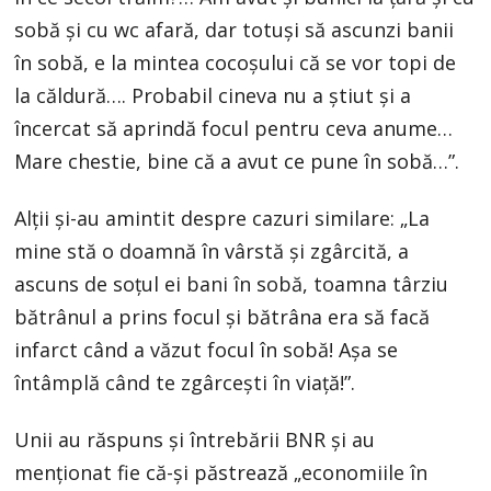
sobă și cu wc afară, dar totuși să ascunzi banii
în sobă, e la mintea cocoșului că se vor topi de
la căldură…. Probabil cineva nu a știut și a
încercat să aprindă focul pentru ceva anume…
Mare chestie, bine că a avut ce pune în sobă…”.
Alții și-au amintit despre cazuri similare: „La
mine stă o doamnă în vârstă și zgârcită, a
ascuns de soțul ei bani în sobă, toamna târziu
bătrânul a prins focul și bătrâna era să facă
infarct când a văzut focul în sobă! Așa se
întâmplă când te zgârcești în viață!”.
Unii au răspuns și întrebării BNR și au
menționat fie că-și păstrează „economiile în