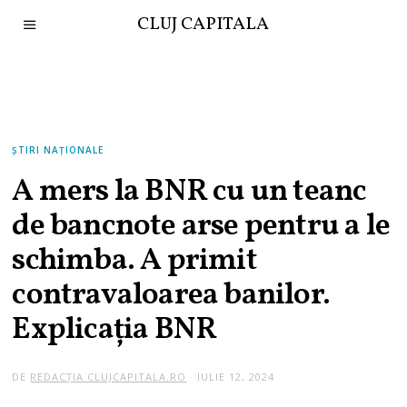
CLUJ CAPITALA
ȘTIRI NAȚIONALE
A mers la BNR cu un teanc
de bancnote arse pentru a le
schimba. A primit
contravaloarea banilor.
Explicația BNR
DE
REDACȚIA CLUJCAPITALA.RO
IULIE 12, 2024