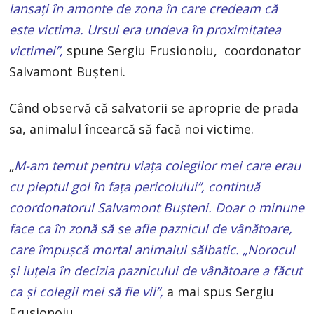
lansaţi în amonte de zona în care credeam că
este victima. Ursul era undeva în proximitatea
victimei”,
spune Sergiu Frusionoiu, coordonator
Salvamont Bușteni.
Când observă că salvatorii se aproprie de prada
sa, animalul încearcă să facă noi victime.
„
M-am temut pentru viaţa colegilor mei care erau
cu pieptul gol în faţa pericolului”, continuă
coordonatorul Salvamont Bușteni. Doar o minune
face ca în zonă să se afle paznicul de vânătoare,
care împuşcă mortal animalul sălbatic. „Norocul
şi iuţela în decizia paznicului de vânătoare a făcut
ca şi colegii mei să fie vii”,
a mai spus Sergiu
Frusionoiu.