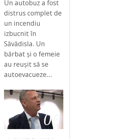
Un autobuz a fost
distrus complet de
un incendiu
izbucnit în
Săvădisla. Un
bărbat și o femeie
au reușit să se
autoevacueze…
06