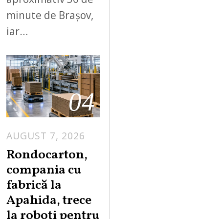
minute de Brașov,
iar…
04
AUGUST 7, 2026
A
U
Rondocarton,
G
compania cu
U
fabrică la
S
Apahida, trece
T
la roboți pentru
7