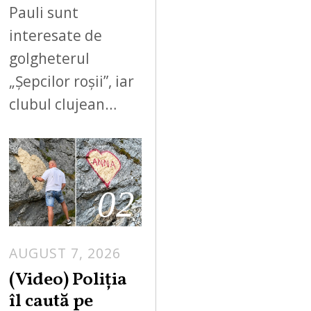
Pauli sunt
interesate de
golgheterul
„Șepcilor roșii”, iar
clubul clujean…
02
AUGUST 7, 2026
A
U
(Video) Poliția
G
îl caută pe
U