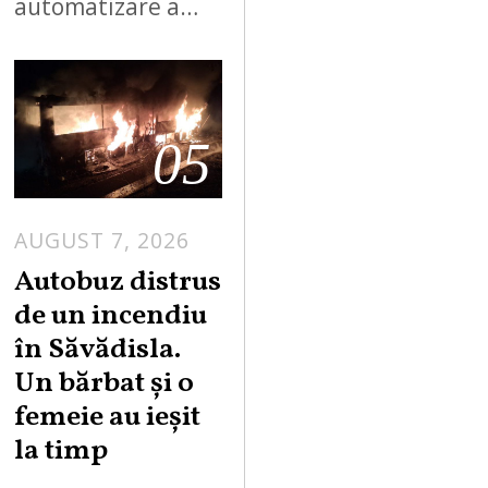
automatizare a…
05
AUGUST 7, 2026
Autobuz distrus
de un incendiu
în Săvădisla.
Un bărbat și o
femeie au ieșit
la timp