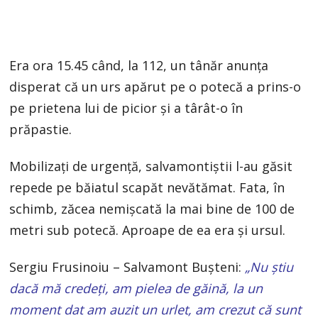
Era ora 15.45 când, la 112, un tânăr anunța
disperat că un urs apărut pe o potecă a prins-o
pe prietena lui de picior și a târât-o în
prăpastie.
Mobilizați de urgență, salvamontiștii l-au găsit
repede pe băiatul scapăt nevătămat. Fata, în
schimb, zăcea nemișcată la mai bine de 100 de
metri sub potecă. Aproape de ea era și ursul.
Sergiu Frusinoiu – Salvamont Bușteni:
„Nu știu
dacă mă credeți, am pielea de găină, la un
moment dat am auzit un urlet, am crezut că sunt