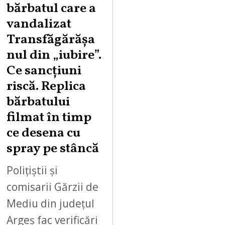
bărbatul care a
S
vandalizat
T
Transfăgărășa
7
,
nul din „iubire”.
2
Ce sancțiuni
0
riscă. Replica
2
bărbatului
6
filmat în timp
ce desena cu
spray pe stâncă
Polițiștii și
comisarii Gărzii de
Mediu din județul
Argeș fac verificări