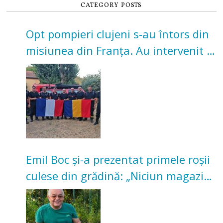
CATEGORY POSTS
Opt pompieri clujeni s-au întors din
misiunea din Franța. Au intervenit la
incendii de vegetație și pădure
Emil Boc și-a prezentat primele roșii
culese din grădină: „Niciun magazin
nu poate oferi această satisfacție”