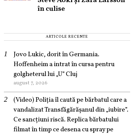
Steve Aoki și Zara Larsson
în culise
ARTICOLE RECENTE
Jovo Lukic, dorit în Germania.
Hoffenheim a intrat în cursa pentru
golgheterul lui „U” Cluj
august 7, 2026
(Video) Poliția îl caută pe bărbatul care a
vandalizat Transfăgărășanul din „iubire”.
Ce sancțiuni riscă. Replica bărbatului
filmat în timp ce desena cu spray pe