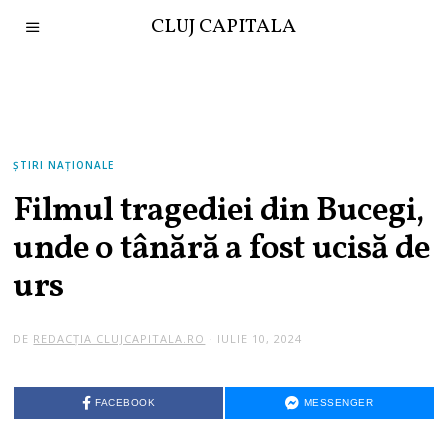
CLUJ CAPITALA
ȘTIRI NAȚIONALE
Filmul tragediei din Bucegi,
unde o tânără a fost ucisă de
urs
DE
REDACȚIA CLUJCAPITALA.RO
IULIE 10, 2024
FACEBOOK
MESSENGER