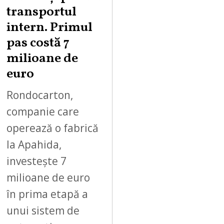
,
transportul
2
intern. Primul
0
pas costă 7
2
milioane de
6
euro
Rondocarton,
companie care
operează o fabrică
la Apahida,
investește 7
milioane de euro
în prima etapă a
unui sistem de