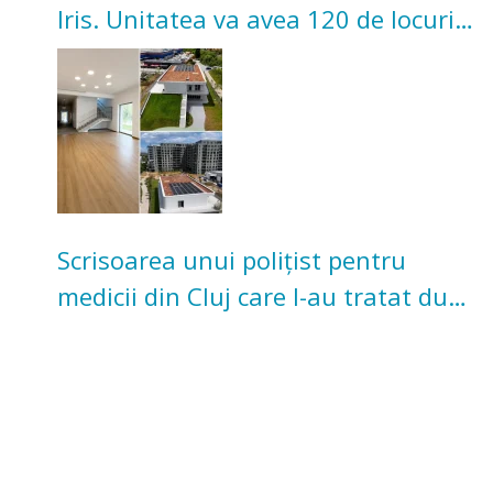
Iris. Unitatea va avea 120 de locuri
pentru copii
Scrisoarea unui polițist pentru
medicii din Cluj care l-au tratat după
un accident: „Nu m-am simțit un
număr”