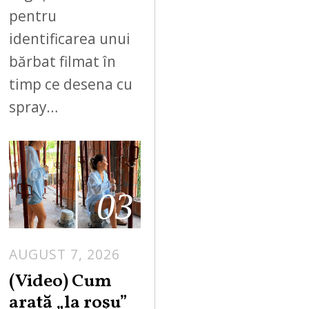
pentru
identificarea unui
bărbat filmat în
timp ce desena cu
spray…
03
AUGUST 7, 2026
(Video) Cum
arată „la roşu”