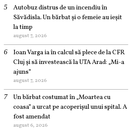
Autobuz distrus de un incendiu în
Săvădisla. Un bărbat și o femeie au ieșit
la timp
august 7, 2026
Ioan Varga ia în calcul să plece de la CFR
Cluj și să investească la UTA Arad: „Mi-a
ajuns”
august 7, 2026
Un bărbat costumat în „Moartea cu
coasa” a urcat pe acoperișul unui spital. A
fost amendat
august 6, 2026