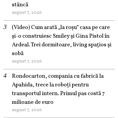
stâncă
august 7, 2026
(Video) Cum arată „la roşu” casa pe care
şi-o construiesc Smiley şi Gina Pistol în
Ardeal. Trei dormitoare, living spațios și
sobă
august 7, 2026
Rondocarton, compania cu fabrică la
Apahida, trece la roboți pentru
transportul intern. Primul pas costă 7
milioane de euro
august 7, 2026