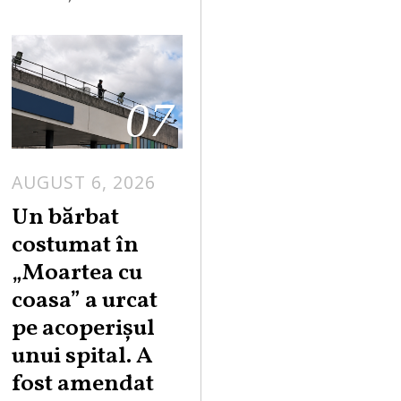
07
AUGUST 6, 2026
Un bărbat
costumat în
„Moartea cu
coasa” a urcat
pe acoperișul
unui spital. A
fost amendat