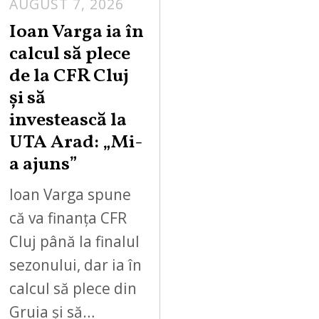
AUGUST 7, 2026
Ioan Varga ia în
calcul să plece
de la CFR Cluj
și să
investească la
UTA Arad: „Mi-
a ajuns”
Ioan Varga spune
că va finanța CFR
Cluj până la finalul
sezonului, dar ia în
calcul să plece din
Gruia și să…