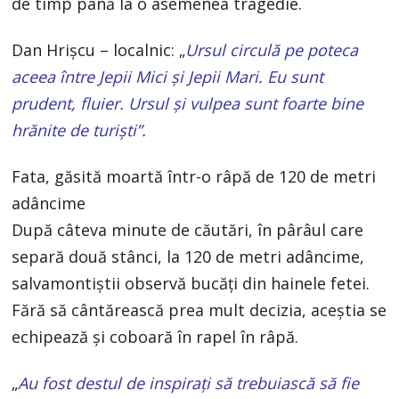
de timp până la o asemenea tragedie.
Dan Hrișcu – localnic: „
Ursul circulă pe poteca
aceea între Jepii Mici și Jepii Mari. Eu sunt
prudent, fluier. Ursul și vulpea sunt foarte bine
hrănite de turiști”.
Fata, găsită moartă într-o râpă de 120 de metri
adâncime
După câteva minute de căutări, în pârâul care
separă două stânci, la 120 de metri adâncime,
salvamontiştii observă bucăţi din hainele fetei.
Fără să cântărească prea mult decizia, aceştia se
echipează şi coboară în rapel în râpă.
„
Au fost destul de inspiraţi să trebuiască să fie