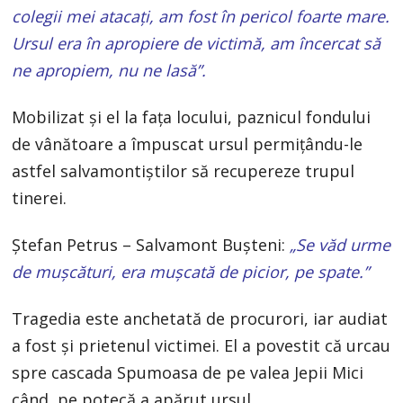
colegii mei atacați, am fost în pericol foarte mare.
Ursul era în apropiere de victimă, am încercat să
ne apropiem, nu ne lasă”.
Mobilizat și el la fața locului, paznicul fondului
de vânătoare a împuscat ursul permițându-le
astfel salvamontiștilor să recupereze trupul
tinerei.
Ștefan Petrus – Salvamont Bușteni:
„Se văd urme
de mușcături, era mușcată de picior, pe spate.”
Tragedia este anchetată de procurori, iar audiat
a fost și prietenul victimei. El a povestit că urcau
spre cascada Spumoasa de pe valea Jepii Mici
când, pe potecă a apărut ursul.