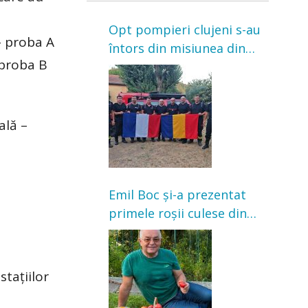
Opt pompieri clujeni s-au
– proba A
întors din misiunea din
 proba B
Franța. Au intervenit la
incendii de vegetație și
pădure
ală –
Emil Boc și-a prezentat
primele roșii culese din
grădină: „Niciun magazin
nu poate oferi această
satisfacție”
stațiilor