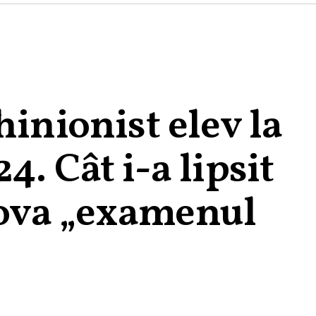
hinionist elev la
. Cât i-a lipsit
ova „examenul