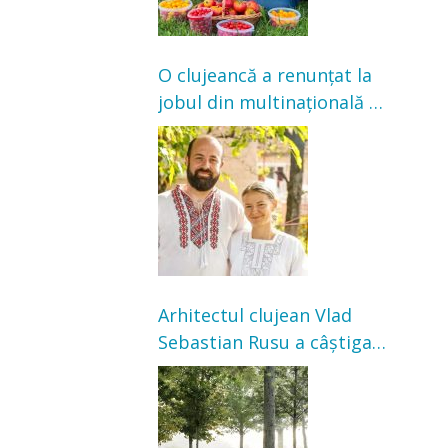
O clujeancă a renunțat la
jobul din multinațională și
s-a mutat la țară. Acum
cultivă legume în grădina
bunicilor
Arhitectul clujean Vlad
Sebastian Rusu a câștigat
concursul pentru
transformarea Grădinii
Casei Universitarilor