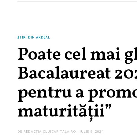
ȘTIRI DIN ARDEAL
Poate cel mai g
Bacalaureat 2024
pentru a prom
maturității”
DE
REDACȚIA CLUJCAPITALA.RO
IULIE 9, 2024