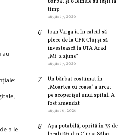
bărbat și o femeie au ieșit la
timp
august 7, 2026
Ioan Varga ia în calcul să
plece de la CFR Cluj și să
investească la UTA Arad:
u au
„Mi-a ajuns”
august 7, 2026
Un bărbat costumat în
țiale:
„Moartea cu coasa” a urcat
pe acoperișul unui spital. A
itale,
fost amendat
august 6, 2026
Apa potabilă, oprită în 35 de
 de a le
localități din Cluj și Sălaj.