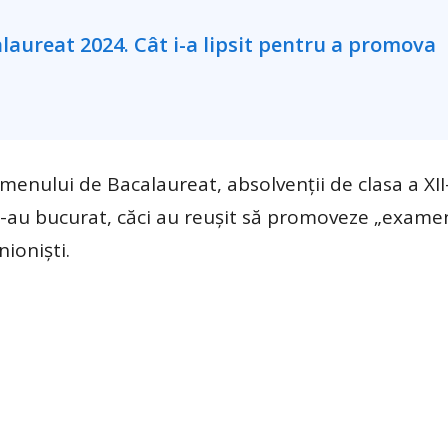
enului de Bacalaureat, absolvenții de clasa a XII
re s-au bucurat, căci au reușit să promoveze „exame
nioniști.