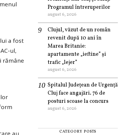
xamenul
Programul întreruperilor
august 6, 2026
Clujul, văzut de un român
revenit după 10 ani în
lui a fost
Marea Britanie:
BAC-ul,
apartamente „ieftine” și
și rămâne
trafic „lejer”
august 6, 2026
Spitalul Județean de Urgență
Cluj face angajări. 76 de
lor
posturi scoase la concurs
nform
august 6, 2026
CATEGORY POSTS
 care au