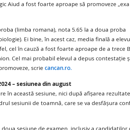
logic Aiud a fost foarte aproape să promoveze „e
 proba (limba romana), nota 5.65 la a doua proba
ologie). Ei bine, în acest caz, media finală a elevu
el, cel în cauză a fost foarte aproape de a trece 
ion. Cel mai probabil elevul a depus contestație 
 promoveze, scrie
cancan.ro.
2024 – sesiunea din august
re în această sesiune, nici după afișarea rezultate
cadrul sesiunii de toamnă, care se va desfășura co
 a doua sesiune de examen, inclusiv a candidaților