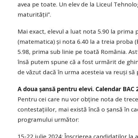
avea pe toate. Un elev de la Liceul Tehno
maturității”.
Mai exact, elevul a luat nota 5.90 la prima
(matematica) și nota 6.40 la a treia proba (bi
5.98, prima sub linie pe toată România. Astf
însă putem spune că a fost urmărit de ghin
de văzut dacă în urma acesteia va reuși să
A doua șansă pentru elevi. Calendar BAC 
Pentru cei care nu vor obține nota de trece
contestațiilor, mai există încă o șansă în 
programului următor:
15-22 iulie 2024: Înscrierea candidaților la