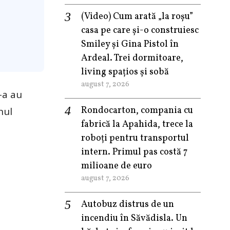
(Video) Cum arată „la roşu”
casa pe care şi-o construiesc
Smiley şi Gina Pistol în
Ardeal. Trei dormitoare,
living spațios și sobă
august 7, 2026
-a au
Rondocarton, compania cu
nul
fabrică la Apahida, trece la
roboți pentru transportul
intern. Primul pas costă 7
milioane de euro
august 7, 2026
Autobuz distrus de un
incendiu în Săvădisla. Un