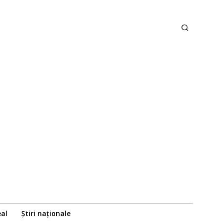
eal
Știri naționale