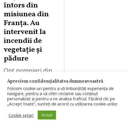
întors din
misiunea din
Franța. Au
intervenit la
incendii de
vegetație și
pădure
Opt pompieri din
cadrul ISU Cluj s-
Apreciem confidențialitatea dumneavoastră
Folosim cookie-uri pentru a vă îmbunătăți experiența de
au întors după o
navigare, pentru a vă oferi reclame sau conținut
misiune de peste
personalizat și pentru a ne analiza traficul. Făcând clic pe
„Accept toate”, sunteți de acord cu utilizarea cookie-urilor.
două săptămâni în
Cookie setari
Accept
Franța, unde au
intervenit la