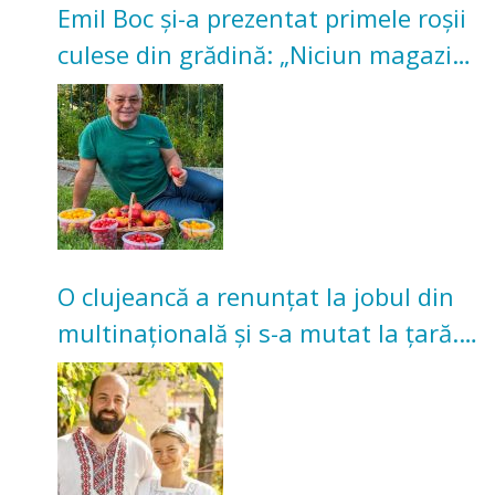
Emil Boc și-a prezentat primele roșii
culese din grădină: „Niciun magazin
nu poate oferi această satisfacție”
O clujeancă a renunțat la jobul din
multinațională și s-a mutat la țară.
Acum cultivă legume în grădina
bunicilor