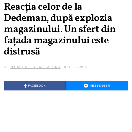
Reacția celor de la
Dedeman, după explozia
magazinului. Un sfert din
faţada magazinului este
distrusă
DE
REDACȚIA CLUJCAPITALA.RO
IUNIE 7, 2024
FACEBOOK
MESSENGER