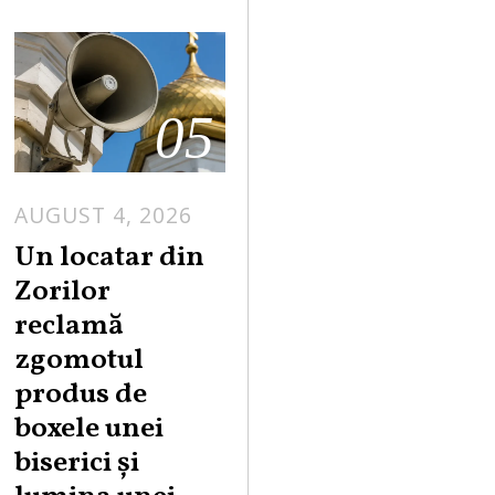
05
AUGUST 4, 2026
Un locatar din
Zorilor
reclamă
zgomotul
produs de
boxele unei
biserici și