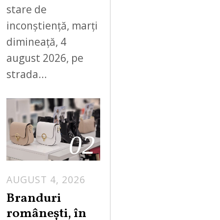
stare de
inconștiență, marți
dimineață, 4
august 2026, pe
strada…
02
AUGUST 4, 2026
Branduri
românești, în