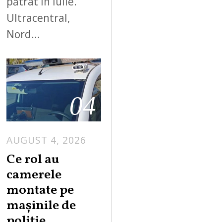
pătrat în iulie.
Ultracentral,
Nord…
04
AUGUST 4, 2026
Ce rol au
camerele
montate pe
mașinile de
poliție.