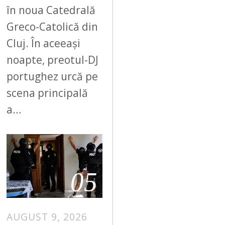
în noua Catedrală
Greco-Catolică din
Cluj. În aceeași
noapte, preotul-DJ
portughez urcă pe
scena principală
a…
05
AUGUST 9, 2026