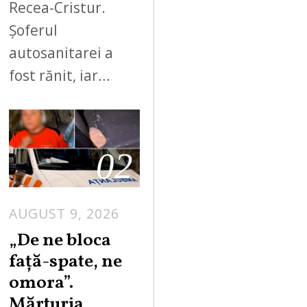
Recea-Cristur.
Șoferul
autosanitarei a
fost rănit, iar…
02
AUGUST 9, 2026
„De ne bloca
față-spate, ne
omora”.
Mărturia