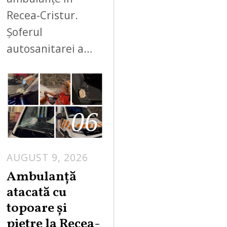
Recea-Cristur.
Șoferul
autosanitarei a…
06
AUGUST 9, 2026
Ambulanță
atacată cu
topoare și
pietre la Recea-