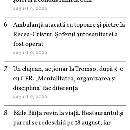
șoferul a condus rănit la ochi
august 9, 2026
Ambulanță atacată cu topoare și pietre la
Recea-Cristur. Șoferul autosanitarei a
fost operat
august 9, 2026
Un clujean, acționar la Tromsø, după 5-0
cu CFR: „Mentalitatea, organizarea și
disciplina” fac diferența
august 9, 2026
Băile Băița revin la viață. Restaurantul și
parcul se redeschid pe 18 august, iar