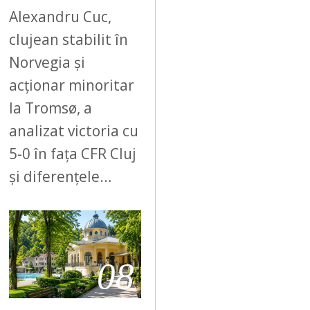
Alexandru Cuc,
clujean stabilit în
Norvegia și
acționar minoritar
la Tromsø, a
analizat victoria cu
5-0 în fața CFR Cluj
și diferențele…
08