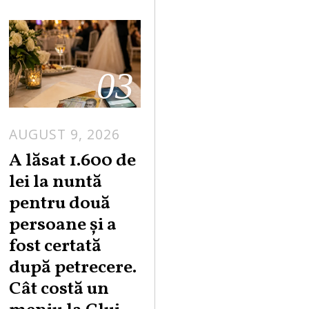
03
AUGUST 9, 2026
A lăsat 1.600 de
lei la nuntă
pentru două
persoane și a
fost certată
după petrecere.
Cât costă un