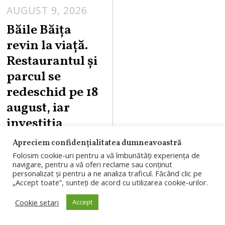
AUGUST 9, 2026
A
U
Băile Băița
G
revin la viață.
U
Restaurantul și
S
parcul se
T
redeschid pe 18
9
,
august, iar
2
investiția
0
continuă
Apreciem confidențialitatea dumneavoastră
2
Folosim cookie-uri pentru a vă îmbunătăți experiența de
6
Băile Băița de
navigare, pentru a vă oferi reclame sau conținut
personalizat și pentru a ne analiza traficul. Făcând clic pe
lângă Gherla intră
„Accept toate”, sunteți de acord cu utilizarea cookie-urilor.
într-un amplu
Cookie setari
Accept
proces de