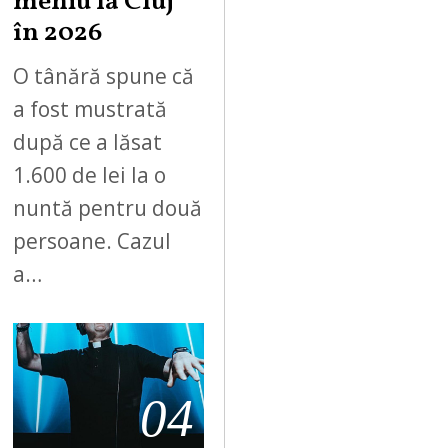
meniu la Cluj
în 2026
O tânără spune că
a fost mustrată
după ce a lăsat
1.600 de lei la o
nuntă pentru două
persoane. Cazul
a…
04