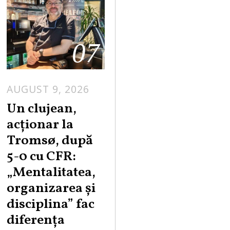
07
AUGUST 9, 2026
Un clujean,
acționar la
Tromsø, după
5-0 cu CFR:
„Mentalitatea,
organizarea și
disciplina” fac
diferența