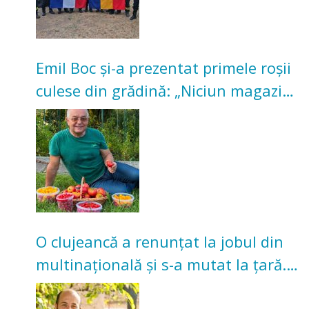
Emil Boc și-a prezentat primele roșii
culese din grădină: „Niciun magazin
nu poate oferi această satisfacție”
O clujeancă a renunțat la jobul din
multinațională și s-a mutat la țară.
Acum cultivă legume în grădina