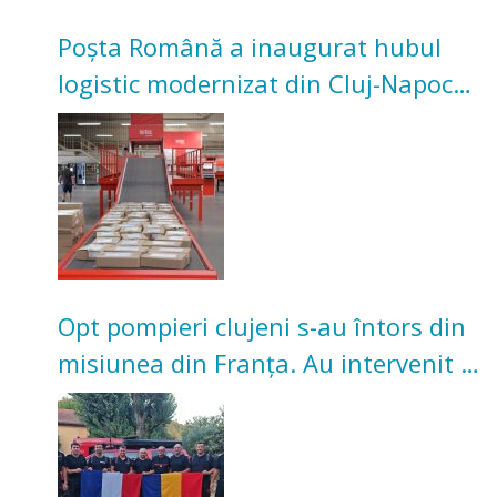
Poșta Română a inaugurat hubul
logistic modernizat din Cluj-Napoca.
Investiție de 3 milioane de euro
Opt pompieri clujeni s-au întors din
misiunea din Franța. Au intervenit la
incendii de vegetație și pădure