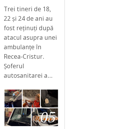
Trei tineri de 18,
22 și 24 de ani au
fost reținuți după
atacul asupra unei
ambulanțe în
Recea-Cristur.
Șoferul
autosanitarei a…
05