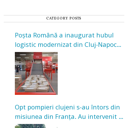
CATEGORY POSTS
Poșta Română a inaugurat hubul
logistic modernizat din Cluj-Napoca.
Investiție de 3 milioane de euro
Opt pompieri clujeni s-au întors din
misiunea din Franța. Au intervenit la
incendii de vegetație și pădure