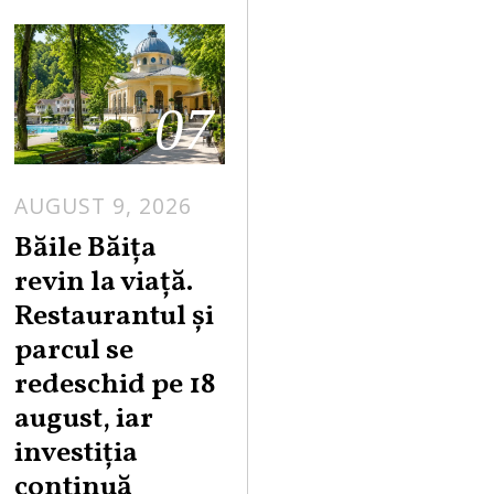
07
AUGUST 9, 2026
A
U
Băile Băița
G
revin la viață.
U
Restaurantul și
S
parcul se
T
redeschid pe 18
9
,
august, iar
2
investiția
0
continuă