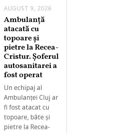
AUGUST 9, 2026
Ambulanță
atacată cu
topoare și
pietre la Recea-
Cristur. Șoferul
autosanitarei a
fost operat
Un echipaj al
Ambulanței Cluj ar
fi fost atacat cu
topoare, bâte și
pietre la Recea-