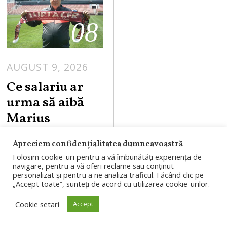
08
AUGUST 9, 2026
Ce salariu ar
urma să aibă
Marius
Șumudică la
Apreciem confidențialitatea dumneavoastră
CFR Cluj. La
Folosim cookie-uri pentru a vă îmbunătăți experiența de
același nivel cu
navigare, pentru a vă oferi reclame sau conținut
personalizat și pentru a ne analiza traficul. Făcând clic pe
Bergodi de la
„Accept toate”, sunteți de acord cu utilizarea cookie-urilor.
„U”
Cookie setari
Accept
Marius Șumudică