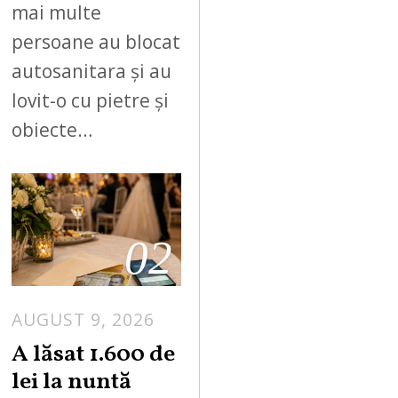
mai multe
persoane au blocat
autosanitara și au
lovit-o cu pietre și
obiecte…
02
AUGUST 9, 2026
A lăsat 1.600 de
lei la nuntă