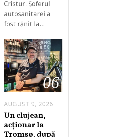
Cristur. Șoferul
autosanitarei a
fost rănit la…
06
AUGUST 9, 2026
Un clujean,
acționar la
Tromsø, după