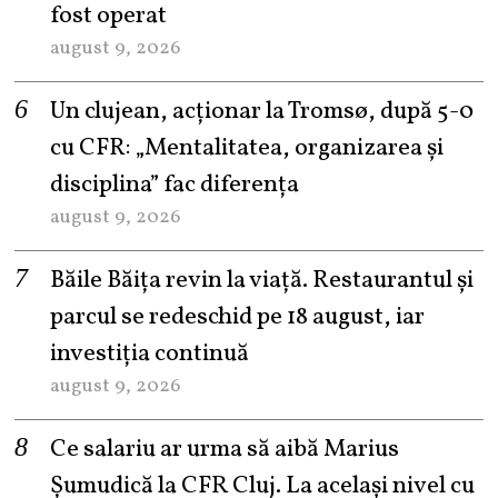
fost operat
august 9, 2026
Un clujean, acționar la Tromsø, după 5-0
cu CFR: „Mentalitatea, organizarea și
disciplina” fac diferența
august 9, 2026
Băile Băița revin la viață. Restaurantul și
parcul se redeschid pe 18 august, iar
investiția continuă
august 9, 2026
Ce salariu ar urma să aibă Marius
Șumudică la CFR Cluj. La același nivel cu