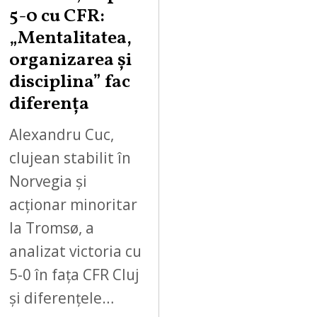
5-0 cu CFR:
„Mentalitatea,
organizarea și
disciplina” fac
diferența
Alexandru Cuc,
clujean stabilit în
Norvegia și
acționar minoritar
la Tromsø, a
analizat victoria cu
5-0 în fața CFR Cluj
și diferențele…