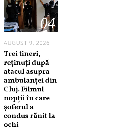
04
AUGUST 9, 2026
Trei tineri,
reținuți după
atacul asupra
ambulanței din
Cluj. Filmul
nopții în care
șoferul a
condus rănit la
ochi