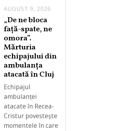
AUGUST 9, 2026
„De ne bloca
față-spate, ne
omora”.
Mărturia
echipajului din
ambulanța
atacată în Cluj
Echipajul
ambulanței
atacate în Recea-
Cristur povestește
momentele în care