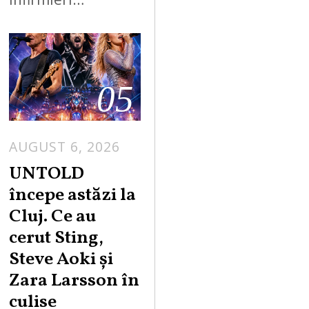
05
AUGUST 6, 2026
UNTOLD
începe astăzi la
Cluj. Ce au
cerut Sting,
Steve Aoki și
Zara Larsson în
culise