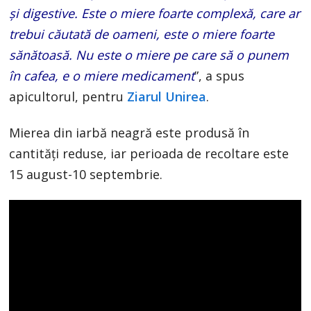
și digestive. Este o miere foarte complexă, care ar
trebui căutată de oameni, este o miere foarte
sănătoasă. Nu este o miere pe care să o punem
în cafea, e o miere medicament
”, a spus
apicultorul, pentru
Ziarul Unirea
.
Mierea din iarbă neagră este produsă în
cantități reduse, iar perioada de recoltare este
15 august-10 septembrie.