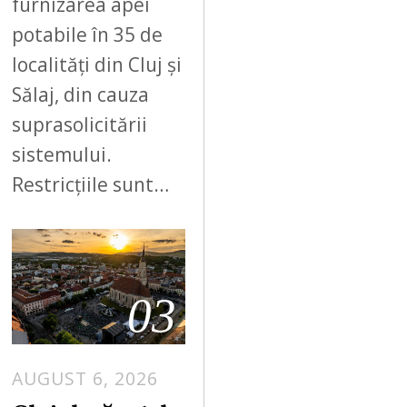
furnizarea apei
potabile în 35 de
localități din Cluj și
Sălaj, din cauza
suprasolicitării
sistemului.
Restricțiile sunt…
03
AUGUST 6, 2026