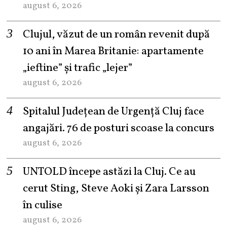
august 6, 2026
Clujul, văzut de un român revenit după
10 ani în Marea Britanie: apartamente
„ieftine” și trafic „lejer”
august 6, 2026
Spitalul Județean de Urgență Cluj face
angajări. 76 de posturi scoase la concurs
august 6, 2026
UNTOLD începe astăzi la Cluj. Ce au
cerut Sting, Steve Aoki și Zara Larsson
în culise
august 6, 2026