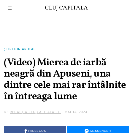
CLUJ CAPITALA
ȘTIRI DIN ARDEAL
(Video) Mierea de iarbă
neagră din Apuseni, una
dintre cele mai rar întâlnite
în întreaga lume
DE
REDACȚIA CLUJCAPITALA.RO
MAI 14, 2024
FACEBOOK
MESSENGER