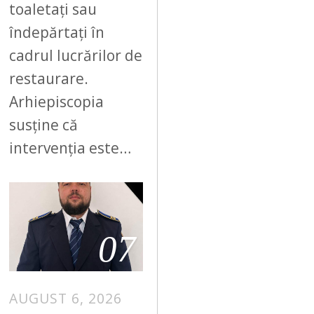
toaletați sau
îndepărtați în
cadrul lucrărilor de
restaurare.
Arhiepiscopia
susține că
intervenția este…
07
AUGUST 6, 2026