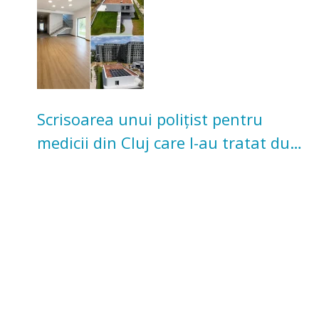
Scrisoarea unui polițist pentru
medicii din Cluj care l-au tratat după
un accident: „Nu m-am simțit un
număr”