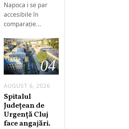
Napoca i se par
accesibile în
comparație…
04
AUGUST 6, 2026
Spitalul
Județean de
Urgență Cluj
face angajări.