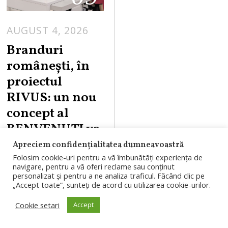
AUGUST 4, 2026
Branduri
românești, în
proiectul
RIVUS: un nou
concept al
BENVENUTI va
fi prezent în cel
Apreciem confidențialitatea dumneavoastră
mai amplu
Folosim cookie-uri pentru a vă îmbunătăți experiența de
navigare, pentru a vă oferi reclame sau conținut
proiect de
personalizat și pentru a ne analiza traficul. Făcând clic pe
„Accept toate”, sunteți de acord cu utilizarea cookie-urilor.
regenerare
urbană în
Cookie setari
Accept
desfășurare din