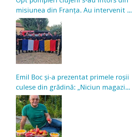
misiunea din Franța. Au intervenit la
incendii de vegetație și pădure
Emil Boc și-a prezentat primele roșii
culese din grădină: „Niciun magazin
nu poate oferi această satisfacție”