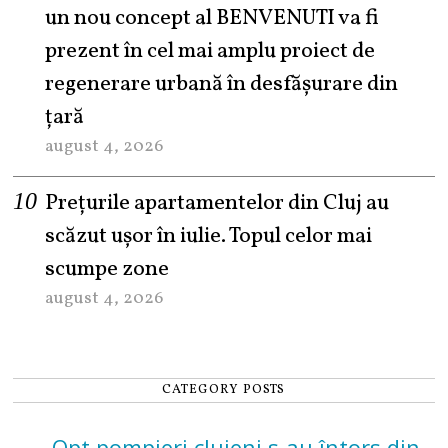
un nou concept al BENVENUTI va fi
prezent în cel mai amplu proiect de
regenerare urbană în desfășurare din
țară
august 4, 2026
Prețurile apartamentelor din Cluj au
scăzut ușor în iulie. Topul celor mai
scumpe zone
august 4, 2026
CATEGORY POSTS
Opt pompieri clujeni s-au întors din