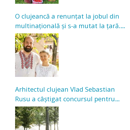
O clujeancă a renunțat la jobul din
multinațională și s-a mutat la țară.
Acum cultivă legume în grădina
bunicilor
Arhitectul clujean Vlad Sebastian
Rusu a câștigat concursul pentru
transformarea Grădinii Casei
Universitarilor