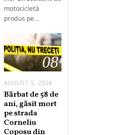
motocicletă
produs pe…
08
AUGUST 5, 2026
Bărbat de 58 de
ani, găsit mort
pe strada
Corneliu
Coposu din