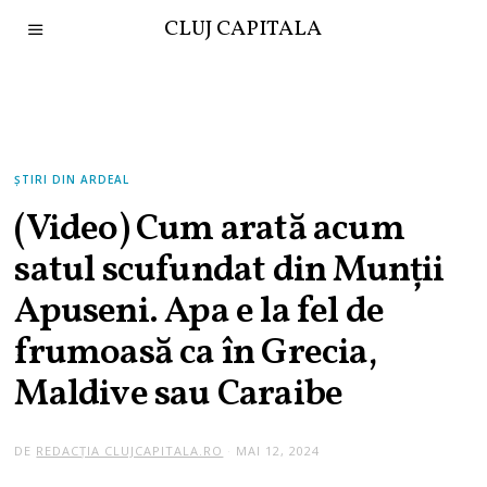
CLUJ CAPITALA
ȘTIRI DIN ARDEAL
(Video) Cum arată acum
satul scufundat din Munții
Apuseni. Apa e la fel de
frumoasă ca în Grecia,
Maldive sau Caraibe
DE
REDACȚIA CLUJCAPITALA.RO
MAI 12, 2024