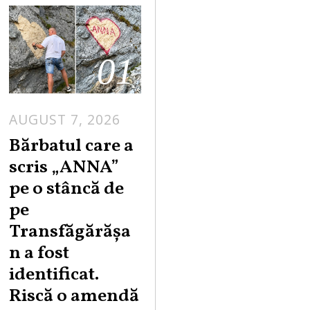
01
AUGUST 7, 2026
Bărbatul care a
scris „ANNA”
pe o stâncă de
pe
Transfăgărășa
n a fost
identificat.
Riscă o amendă