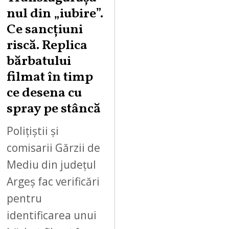
,
nul din „iubire”.
2
Ce sancțiuni
0
riscă. Replica
2
bărbatului
6
filmat în timp
ce desena cu
spray pe stâncă
Polițiștii și
comisarii Gărzii de
Mediu din județul
Argeș fac verificări
pentru
identificarea unui