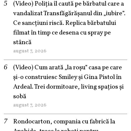
(Video) Poliția îl caută pe bărbatul care a
vandalizat Transfăgărășanul din „iubire”.
Ce sancțiuni riscă. Replica bărbatului
filmat în timp ce desena cu spray pe
stâncă
august 7, 2026
(Video) Cum arată „la roşu” casa pe care
şi-o construiesc Smiley şi Gina Pistol în
Ardeal. Trei dormitoare, living spațios și
sobă
august 7, 2026
Rondocarton, compania cu fabrică la