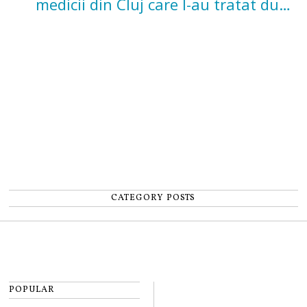
medicii din Cluj care l-au tratat după
un accident: „Nu m-am simțit un
număr”
CATEGORY POSTS
POPULAR