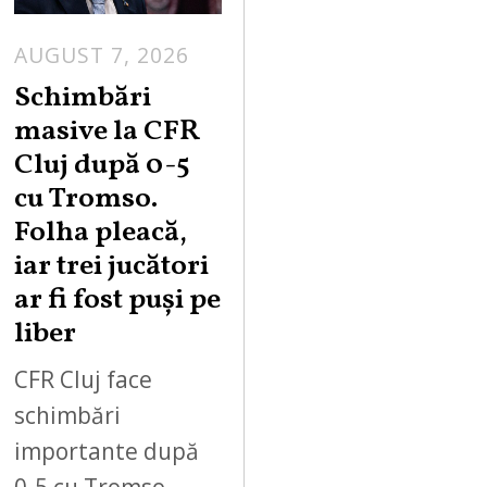
AUGUST 7, 2026
Schimbări
masive la CFR
Cluj după 0-5
cu Tromso.
Folha pleacă,
iar trei jucători
ar fi fost puși pe
liber
CFR Cluj face
schimbări
importante după