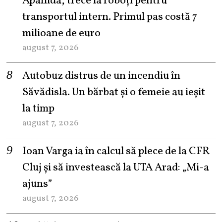
Apahida, trece la roboți pentru
transportul intern. Primul pas costă 7
milioane de euro
august 7, 2026
Autobuz distrus de un incendiu în
Săvădisla. Un bărbat și o femeie au ieșit
la timp
august 7, 2026
Ioan Varga ia în calcul să plece de la CFR
Cluj și să investească la UTA Arad: „Mi-a
ajuns”
august 7, 2026