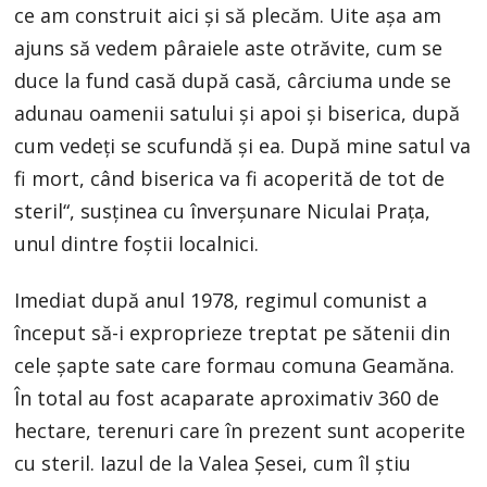
ce am construit aici şi să plecăm. Uite aşa am
ajuns să vedem pâraiele aste otrăvite, cum se
duce la fund casă după casă, cârciuma unde se
adunau oamenii satului şi apoi şi biserica, după
cum vedeţi se scufundă şi ea. După mine satul va
fi mort, când biserica va fi acoperită de tot de
steril“, susţinea cu înverşunare Niculai Praţa,
unul dintre foștii localnici.
Imediat după anul 1978, regimul comunist a
început să-i exproprieze treptat pe sătenii din
cele şapte sate care formau comuna Geamăna.
În total au fost acaparate aproximativ 360 de
hectare, terenuri care în prezent sunt acoperite
cu steril. Iazul de la Valea Şesei, cum îl ştiu