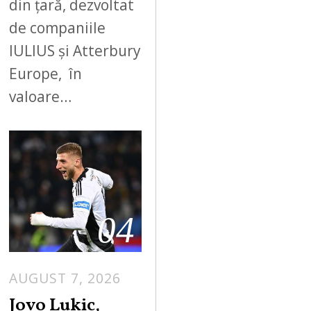
din țară, dezvoltat
de companiile
IULIUS și Atterbury
Europe, în
valoare…
04
AUGUST 7, 2026
Jovo Lukic,