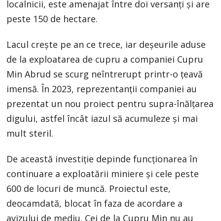
localnicii, este amenajat între doi versanţi şi are
peste 150 de hectare.
Lacul creşte pe an ce trece, iar deşeurile aduse
de la exploatarea de cupru a companiei Cupru
Min Abrud se scurg neîntrerupt printr-o ţeavă
imensă. În 2023, reprezentanții companiei au
prezentat un nou proiect pentru supra-înălțarea
digului, astfel încât iazul să acumuleze și mai
mult steril.
De această investiție depinde funcționarea în
continuare a exploatării miniere și cele peste
600 de locuri de muncă. Proiectul este,
deocamdată, blocat în faza de acordare a
avizului de mediu. Cei de la Cupru Min nu au