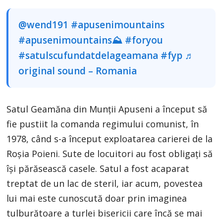
@wend191
#apusenimountains
#apusenimountains⛰
#foryou
#satulscufundatdelageamana
#fyp
♬
original sound – Romania
Satul Geamăna din Munții Apuseni a început să
fie pustiit la comanda regimului comunist, în
1978, când s-a început exploatarea carierei de la
Roșia Poieni. Sute de locuitori au fost obligați să
își părăsească casele. Satul a fost acaparat
treptat de un lac de steril, iar acum, povestea
lui mai este cunoscută doar prin imaginea
tulburătoare a turlei bisericii care încă se mai