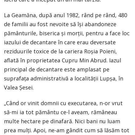
La Geamăna, după anul 1982, rând pe rând, 480
de familii au fost nevoite să îşi abandoneze
pământurile, biserica şi morţii, pentru a face loc
iazului de decantare în care erau deversate
reziduurile toxice de la cariera Roşia Poieni,
aflată în proprietatea Cupru Min Abrud. Iazul
principal de decantare este amplasat pe
suprafaţa administrativă a localităţii Lupşa, în
Valea Şesei.
„Când or vinit domnii cu executarea, n-or vrut
să-mi ia tot pământu ce-l aveam, rămâneau
multe hectare pe dinafară. Nici bani nu luam
prea mulţi. Apoi, ne-am gândit cum să lăsăm tot