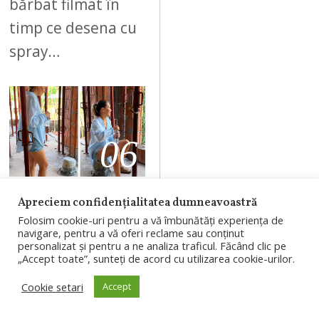
bărbat filmat în
timp ce desena cu
spray…
06
AUGUST 7, 2026
Apreciem confidențialitatea dumneavoastră
Folosim cookie-uri pentru a vă îmbunătăți experiența de
(Video) Cum
navigare, pentru a vă oferi reclame sau conținut
personalizat și pentru a ne analiza traficul. Făcând clic pe
arată „la roşu”
„Accept toate”, sunteți de acord cu utilizarea cookie-urilor.
casa pe care şi-
Cookie setari
Accept
o construiesc