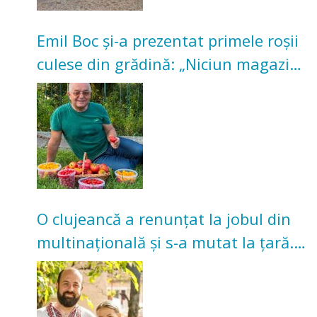
Emil Boc și-a prezentat primele roșii
culese din grădină: „Niciun magazin
nu poate oferi această satisfacție”
O clujeancă a renunțat la jobul din
multinațională și s-a mutat la țară.
Acum cultivă legume în grădina
bunicilor