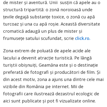
de mister și aventură. Unii susțin că apele au o
structură tripartită: o zonă noroioasă unde
țevile degajă substanțe toxice, o zonă cu apă
turcoaz și una cu apă roșie. Această diversitate
cromatică adaugă un plus de mister și
frumusețe satului scufundat, scrie
click.ro.
Zona extrem de poluată de apele acide ale
lacului a devenit atracţie turistică. Pe lângă
turiştii obişnuiţi, Geamăna este şi o destinaţie
preferată de fotografi şi producători de film. Şi
din acest motiv, zona a ajuns una dintre cele mai
vizibile din România pe internet. Mii de
fotografii care ilustrează dezastrul ecologic de
aici sunt publicate şi pot fi vizualizate online.