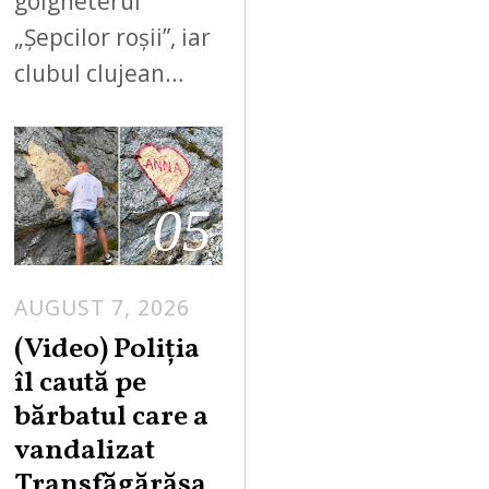
golgheterul
„Șepcilor roșii”, iar
clubul clujean…
05
AUGUST 7, 2026
A
U
(Video) Poliția
G
îl caută pe
U
bărbatul care a
S
vandalizat
T
Transfăgărășa
7