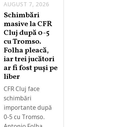
AUGUST 7, 2026
Schimbări
masive la CFR
Cluj după 0-5
cu Tromso.
Folha pleacă,
iar trei jucători
ar fi fost puși pe
liber
CFR Cluj face
schimbări
importante după
0-5 cu Tromso.
Antonio Folha