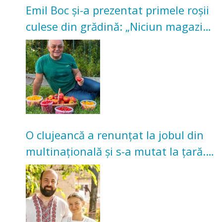
Emil Boc și-a prezentat primele roșii
culese din grădină: „Niciun magazin
nu poate oferi această satisfacție”
O clujeancă a renunțat la jobul din
multinațională și s-a mutat la țară.
Acum cultivă legume în grădina
bunicilor