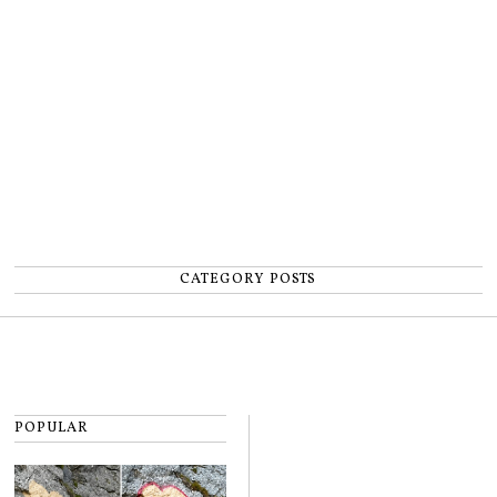
un accident: „Nu m-am simțit un
număr”
CATEGORY POSTS
POPULAR