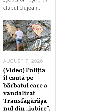
clubul clujean…
05
AUGUST 7, 2026
A
U
(Video) Poliția
G
îl caută pe
U
bărbatul care a
S
vandalizat
T
Transfăgărășa
7
,
nul din „iubire”.