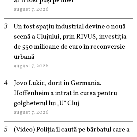
ar fi fost puși pe liber
august 7, 2026
Un fost spațiu industrial devine o nouă
scenă a Clujului, prin RIVUS, investiția
de 550 milioane de euro în reconversie
urbană
august 7, 2026
Jovo Lukic, dorit în Germania.
Hoffenheim a intrat în cursa pentru
golgheterul lui „U” Cluj
august 7, 2026
(Video) Poliția îl caută pe bărbatul care a