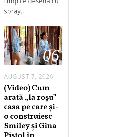
timp ce desena cu
spray…
06
AUGUST 7, 2026
(Video) Cum
arată „la roşu”
casa pe care şi-
o construiesc
Smiley şi Gina
Pistol în