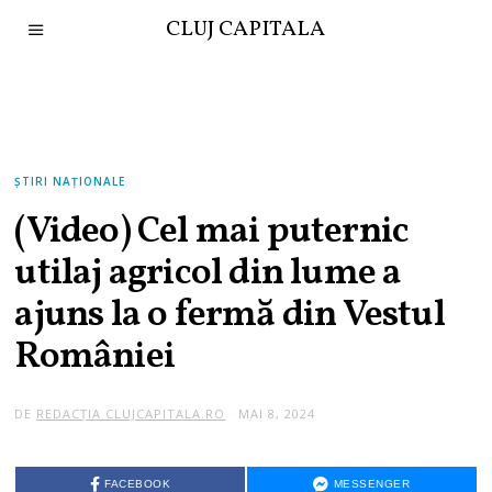
CLUJ CAPITALA
ȘTIRI NAȚIONALE
(Video) Cel mai puternic
utilaj agricol din lume a
ajuns la o fermă din Vestul
României
DE
REDACȚIA CLUJCAPITALA.RO
MAI 8, 2024
FACEBOOK
MESSENGER