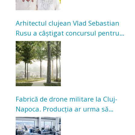
Arhitectul clujean Vlad Sebastian
Rusu a câștigat concursul pentru
transformarea Grădinii Casei
Universitarilor
Fabrică de drone militare la Cluj-
Napoca. Producția ar urma să
înceapă în toamna acestui an