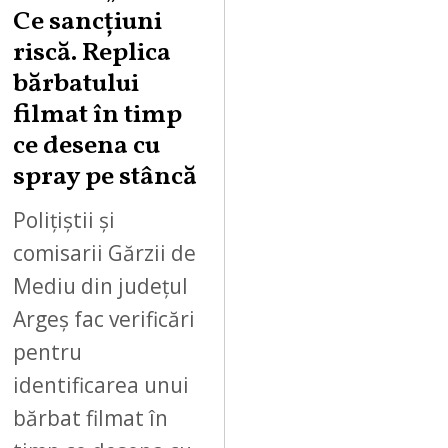
2
Ce sancțiuni
0
riscă. Replica
2
bărbatului
6
filmat în timp
ce desena cu
spray pe stâncă
Polițiștii și
comisarii Gărzii de
Mediu din județul
Argeș fac verificări
pentru
identificarea unui
bărbat filmat în