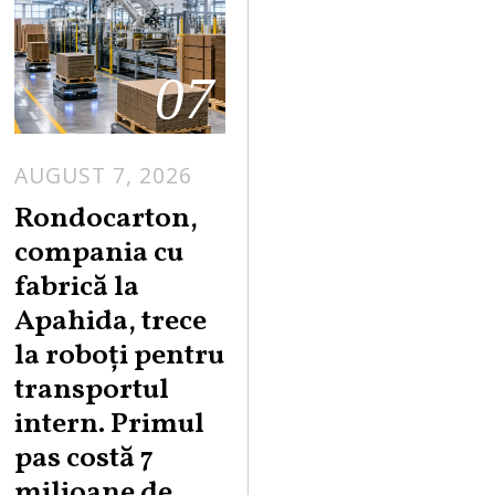
07
AUGUST 7, 2026
A
U
Rondocarton,
G
compania cu
U
fabrică la
S
Apahida, trece
T
la roboți pentru
7
,
transportul
2
intern. Primul
0
pas costă 7
2
milioane de