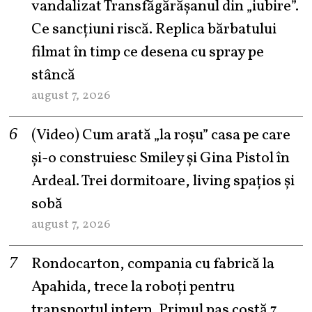
vandalizat Transfăgărășanul din „iubire”.
Ce sancțiuni riscă. Replica bărbatului
filmat în timp ce desena cu spray pe
stâncă
august 7, 2026
(Video) Cum arată „la roşu” casa pe care
şi-o construiesc Smiley şi Gina Pistol în
Ardeal. Trei dormitoare, living spațios și
sobă
august 7, 2026
Rondocarton, compania cu fabrică la
Apahida, trece la roboți pentru
transportul intern. Primul pas costă 7