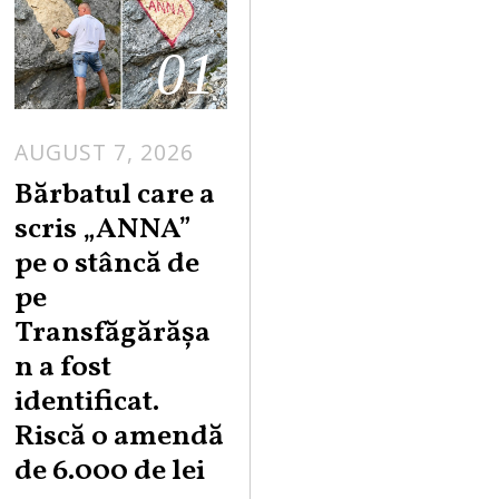
01
AUGUST 7, 2026
Bărbatul care a
scris „ANNA”
pe o stâncă de
pe
Transfăgărășa
n a fost
identificat.
Riscă o amendă
de 6.000 de lei