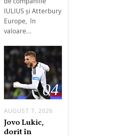
de companiile
IULIUS și Atterbury
Europe, în
valoare…
04
AUGUST 7, 2026
Jovo Lukic,
dorit în