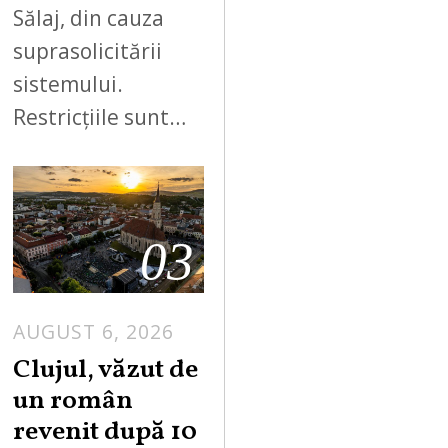
Sălaj, din cauza
suprasolicitării
sistemului.
Restricțiile sunt…
03
AUGUST 6, 2026
Clujul, văzut de
un român
revenit după 10