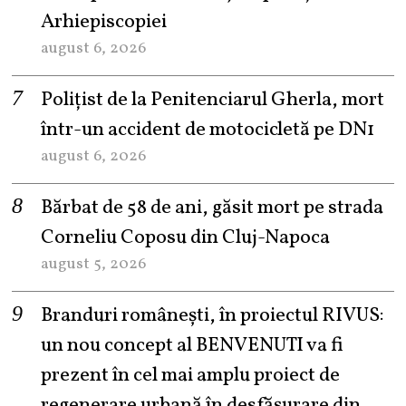
Arhiepiscopiei
august 6, 2026
Polițist de la Penitenciarul Gherla, mort
într-un accident de motocicletă pe DN1
august 6, 2026
Bărbat de 58 de ani, găsit mort pe strada
Corneliu Coposu din Cluj-Napoca
august 5, 2026
Branduri românești, în proiectul RIVUS:
un nou concept al BENVENUTI va fi
prezent în cel mai amplu proiect de
regenerare urbană în desfășurare din