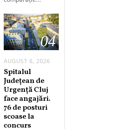
04
AUGUST 6, 2026
Spitalul
Județean de
Urgență Cluj
face angajări.
76 de posturi
scoase la
concurs