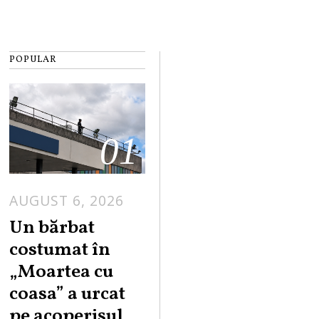
POPULAR
01
AUGUST 6, 2026
Un bărbat
costumat în
„Moartea cu
coasa” a urcat
pe acoperișul