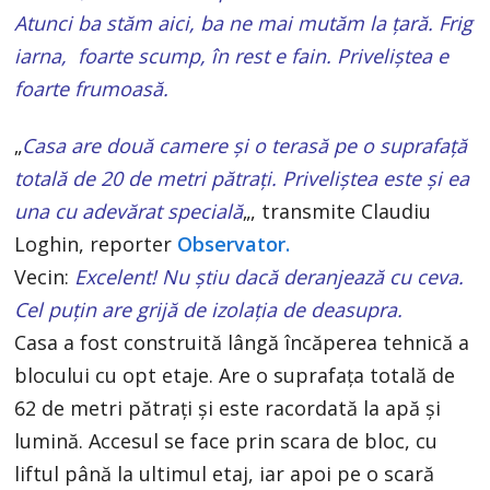
Atunci ba stăm aici, ba ne mai mutăm la ţară. Frig
iarna, foarte scump, în rest e fain. Priveliştea e
foarte frumoasă.
„
Casa are două camere şi o terasă pe o suprafaţă
totală de 20 de metri pătraţi. Priveliştea este şi ea
una cu adevărat specială
„, transmite Claudiu
Loghin, reporter
Observator.
Vecin:
Excelent! Nu ştiu dacă deranjează cu ceva.
Cel puţin are grijă de izolaţia de deasupra.
Casa a fost construită lângă încăperea tehnică a
blocului cu opt etaje. Are o suprafaţa totală de
62 de metri pătraţi şi este racordată la apă şi
lumină. Accesul se face prin scara de bloc, cu
liftul până la ultimul etaj, iar apoi pe o scară