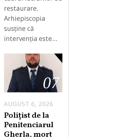
restaurare.
Arhiepiscopia
susține că
intervenția este…
07
AUGUST 6, 2026
Polițist de la
Penitenciarul
Gherla, mort