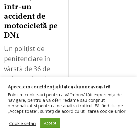
într-un
accident de
motocicletă pe
DN1
Un polițist de
penitenciare în
vârstă de 36 de
ani, angajat al
Apreciem confidențialitatea dumneavoastră
Penitenciarului
Folosim cookie-uri pentru a vă îmbunătăți experiența de
Gherla, a murit
navigare, pentru a vă oferi reclame sau conținut
personalizat și pentru a ne analiza traficul. Făcând clic pe
într-un accident de
„Accept toate”, sunteți de acord cu utilizarea cookie-urilor.
motocicletă
Cookie setari
Accept
produs pe…