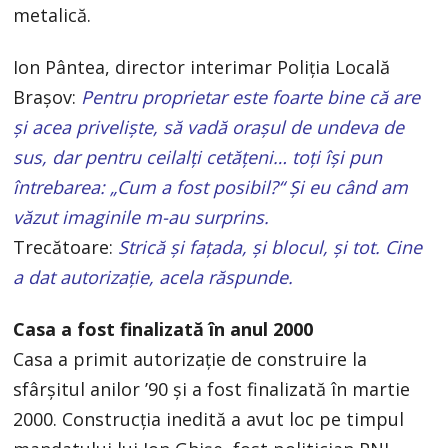
metalică.
Ion Pântea, director interimar Poliţia Locală
Braşov:
Pentru proprietar este foarte bine că are
şi acea privelişte, să vadă oraşul de undeva de
sus, dar pentru ceilalţi cetăţeni… toţi îşi pun
întrebarea: „Cum a fost posibil?“ Şi eu când am
văzut imaginile m-au surprins.
Trecătoare:
Strică şi faţada, şi blocul, şi tot. Cine
a dat autorizaţie, acela răspunde.
Casa a fost finalizată în anul 2000
Casa a primit autorizaţie de construire la
sfârşitul anilor ’90 şi a fost finalizată în martie
2000. Construcţia inedită a avut loc pe timpul