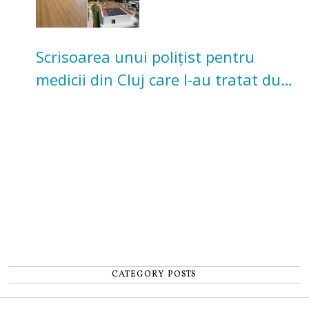
Scrisoarea unui polițist pentru
medicii din Cluj care l-au tratat după
un accident: „Nu m-am simțit un
număr”
CATEGORY POSTS