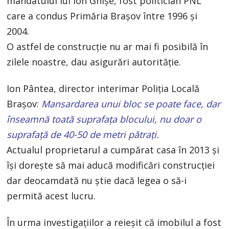
mandatului lui Ion Ghişe, fost politician PNL
care a condus Primăria Braşov între 1996 şi
2004.
O astfel de construcţie nu ar mai fi posibilă în
zilele noastre, dau asigurări autorităţie.
Ion Pântea, director interimar Poliţia Locală
Braşov:
Mansardarea unui bloc se poate face, dar
înseamnă toată suprafaţa blocului, nu doar o
suprafaţă de 40-50 de metri pătraţi.
Actualul proprietarul a cumpărat casa în 2013 şi
îşi doreşte să mai aducă modificări construcţiei
dar deocamdată nu ştie dacă legea o să-i
permită acest lucru.
În urma investigațiilor a reieșit că imobilul a fost