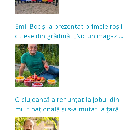
Emil Boc și-a prezentat primele roșii
culese din grădină: „Niciun magazin
nu poate oferi această satisfacție”
O clujeancă a renunțat la jobul din
multinațională și s-a mutat la țară.
Acum cultivă legume în grădina
bunicilor