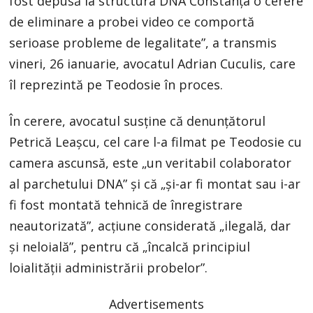
fost depusă la structura DNA Constanța o cerere
de eliminare a probei video ce comportă
serioase probleme de legalitate”, a transmis
vineri, 26 ianuarie, avocatul Adrian Cuculis, care
îl reprezintă pe Teodosie în proces.
În cerere, avocatul susține că denunțătorul
Petrică Leașcu, cel care l-a filmat pe Teodosie cu
camera ascunsă, este „un veritabil colaborator
al parchetului DNA” și că „și-ar fi montat sau i-ar
fi fost montată tehnică de înregistrare
neautorizată”, acțiune considerată „ilegală, dar
și neloială”, pentru că „încalcă principiul
loialității administrării probelor”.
Advertisements