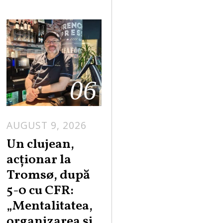
06
AUGUST 9, 2026
Un clujean,
acționar la
Tromsø, după
5-0 cu CFR:
„Mentalitatea,
organizarea și