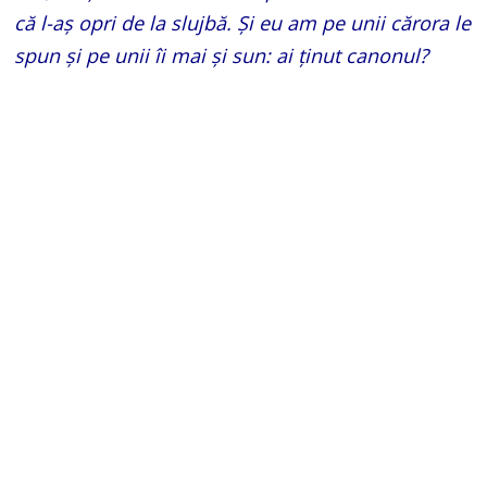
că l-aş opri de la slujbă. Şi eu am pe unii cărora le
spun şi pe unii îi mai şi sun: ai ţinut canonul?