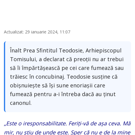
Actualizat: 29 ianuarie 2024, 11:07
Înalt Prea Sfintitul Teodosie, Arhiepiscopul
Tomisului, a declarat că preoţii nu ar trebui
să îi împărtăşească pe cei care fumează sau
trăiesc în concubinaj. Teodosie susţine că
obişnuieşte să îşi sune enoriaşii care
fumează pentru a-i întreba dacă au ţinut
canonul.
„Este o iresponsabilitate. Feriţi-vă de aşa ceva. Mă
mir, nu ştiu de unde este. Sper că nu e de la mine