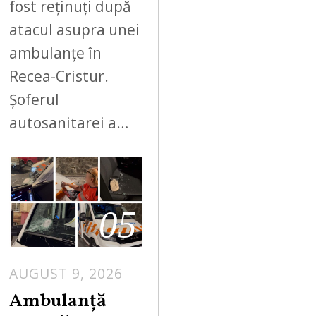
fost reținuți după
atacul asupra unei
ambulanțe în
Recea-Cristur.
Șoferul
autosanitarei a…
05
AUGUST 9, 2026
Ambulanță