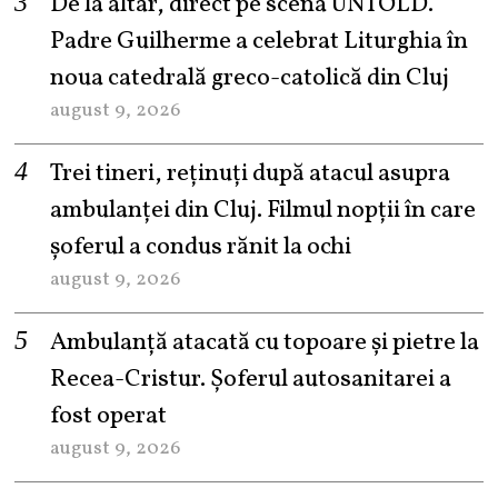
De la altar, direct pe scena UNTOLD.
Padre Guilherme a celebrat Liturghia în
noua catedrală greco-catolică din Cluj
august 9, 2026
Trei tineri, reținuți după atacul asupra
ambulanței din Cluj. Filmul nopții în care
șoferul a condus rănit la ochi
august 9, 2026
Ambulanță atacată cu topoare și pietre la
Recea-Cristur. Șoferul autosanitarei a
fost operat
august 9, 2026