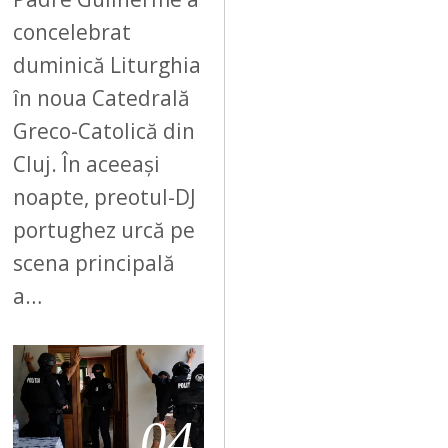
concelebrat
duminică Liturghia
în noua Catedrală
Greco-Catolică din
Cluj. În aceeași
noapte, preotul-DJ
portughez urcă pe
scena principală
a…
04