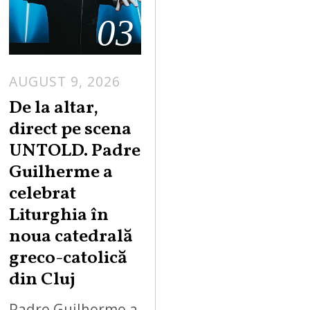
03
AUGUST 9, 2026
De la altar,
direct pe scena
UNTOLD. Padre
Guilherme a
celebrat
Liturghia în
noua catedrală
greco-catolică
din Cluj
Padre Guilherme a