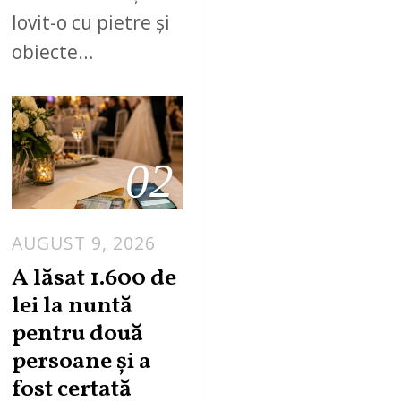
lovit-o cu pietre și
obiecte…
02
AUGUST 9, 2026
A lăsat 1.600 de
lei la nuntă
pentru două
persoane și a
fost certată