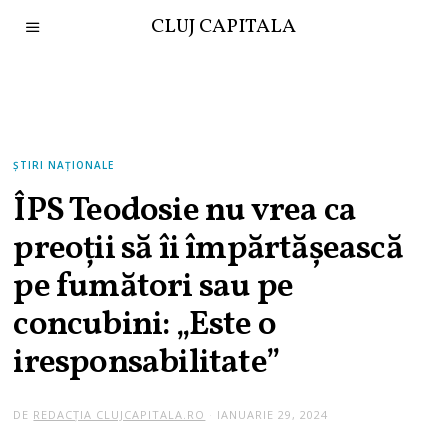
CLUJ CAPITALA
ȘTIRI NAȚIONALE
ÎPS Teodosie nu vrea ca
preoţii să îi împărtăşească
pe fumători sau pe
concubini: „Este o
iresponsabilitate”
DE
REDACȚIA CLUJCAPITALA.RO
IANUARIE 29, 2024