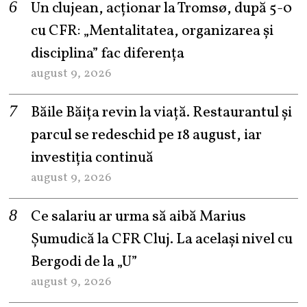
Un clujean, acționar la Tromsø, după 5-0
cu CFR: „Mentalitatea, organizarea și
disciplina” fac diferența
august 9, 2026
Băile Băița revin la viață. Restaurantul și
parcul se redeschid pe 18 august, iar
investiția continuă
august 9, 2026
Ce salariu ar urma să aibă Marius
Șumudică la CFR Cluj. La același nivel cu
Bergodi de la „U”
august 9, 2026