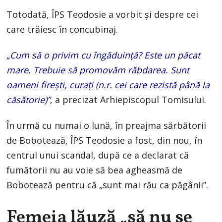
Totodată, ÎPS Teodosie a vorbit şi despre cei
care trăiesc în concubinaj.
„Cum să o privim cu îngăduinţă? Este un păcat
mare. Trebuie să promovăm răbdarea. Sunt
oameni fireşti, curaţi (n.r. cei care rezistă până la
căsătorie)”
, a precizat Arhiepiscopul Tomisului.
În urmă cu numai o lună, în preajma sărbătorii
de Bobotează, ÎPS Teodosie a fost, din nou, în
centrul unui scandal, după ce a declarat că
fumătorii nu au voie să bea agheasmă de
Bobotează pentru că „sunt mai rău ca păgânii”.
Femeia lăuză „să nu se