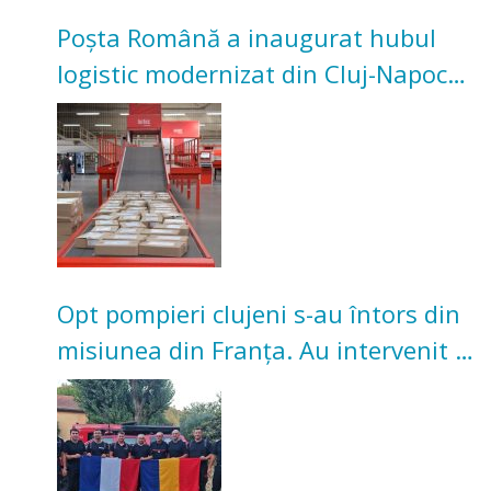
Poșta Română a inaugurat hubul
logistic modernizat din Cluj-Napoca.
Investiție de 3 milioane de euro
Opt pompieri clujeni s-au întors din
misiunea din Franța. Au intervenit la
incendii de vegetație și pădure