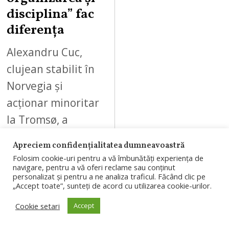
disciplina” fac
diferența
Alexandru Cuc,
clujean stabilit în
Norvegia și
acționar minoritar
la Tromsø, a
analizat victoria cu
Apreciem confidențialitatea dumneavoastră
5-0 în fața CFR Cluj
Folosim cookie-uri pentru a vă îmbunătăți experiența de
navigare, pentru a vă oferi reclame sau conținut
și diferențele…
personalizat și pentru a ne analiza traficul. Făcând clic pe
„Accept toate”, sunteți de acord cu utilizarea cookie-urilor.
Cookie setari
Accept