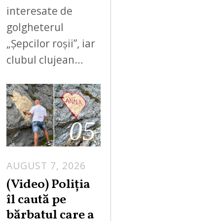
interesate de
golgheterul
„Șepcilor roșii”, iar
clubul clujean…
05
AUGUST 7, 2026
A
U
(Video) Poliția
G
îl caută pe
U
bărbatul care a
S