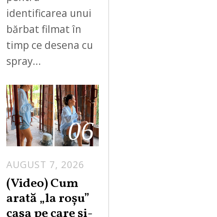
identificarea unui
bărbat filmat în
timp ce desena cu
spray…
06
AUGUST 7, 2026
(Video) Cum
arată „la roşu”
casa pe care şi-