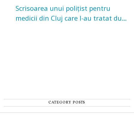
Scrisoarea unui polițist pentru
medicii din Cluj care l-au tratat după
un accident: „Nu m-am simțit un
număr”
CATEGORY POSTS