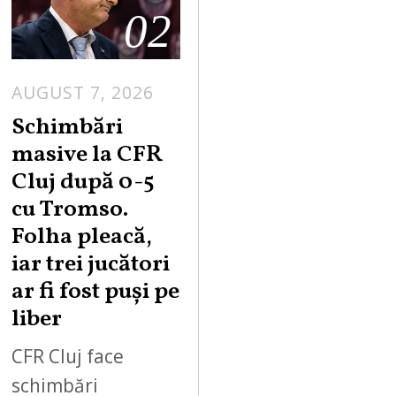
02
AUGUST 7, 2026
Schimbări
masive la CFR
Cluj după 0-5
cu Tromso.
Folha pleacă,
iar trei jucători
ar fi fost puși pe
liber
CFR Cluj face
schimbări