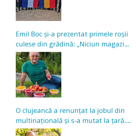
Emil Boc și-a prezentat primele roșii
culese din grădină: „Niciun magazin
nu poate oferi această satisfacție”
O clujeancă a renunțat la jobul din
multinațională și s-a mutat la țară.
Acum cultivă legume în grădina