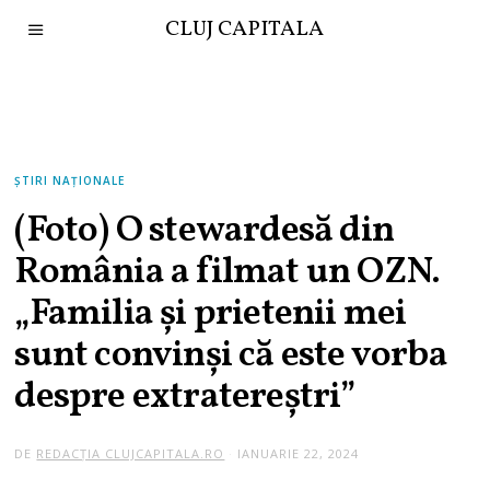
CLUJ CAPITALA
ȘTIRI NAȚIONALE
(Foto) O stewardesă din
România a filmat un OZN.
„Familia și prietenii mei
sunt convinși că este vorba
despre extratereștri”
DE
REDACȚIA CLUJCAPITALA.RO
IANUARIE 22, 2024