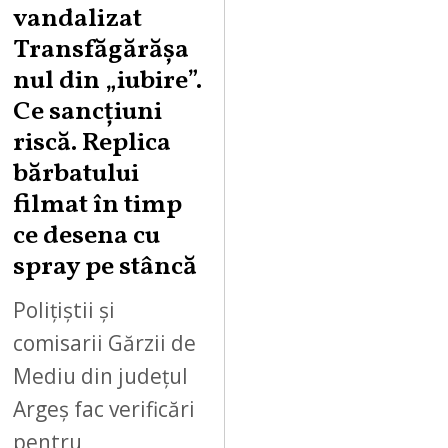
vandalizat
T
Transfăgărășa
7
,
nul din „iubire”.
2
Ce sancțiuni
0
riscă. Replica
2
bărbatului
6
filmat în timp
ce desena cu
spray pe stâncă
Polițiștii și
comisarii Gărzii de
Mediu din județul
Argeș fac verificări
pentru