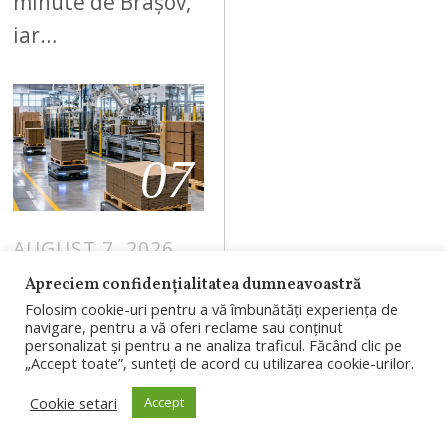
minute de Brașov,
iar…
07
AUGUST 7, 2026
A
U
Rondocarton,
Apreciem confidențialitatea dumneavoastră
G
Folosim cookie-uri pentru a vă îmbunătăți experiența de
compania cu
U
navigare, pentru a vă oferi reclame sau conținut
fabrică la
personalizat și pentru a ne analiza traficul. Făcând clic pe
S
„Accept toate”, sunteți de acord cu utilizarea cookie-urilor.
Apahida, trece
T
Cookie setari
Accept
la roboți pentru
7
,
transportul