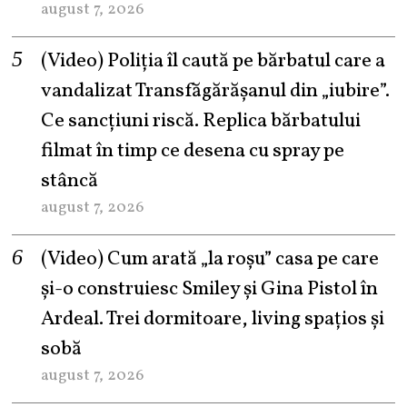
august 7, 2026
(Video) Poliția îl caută pe bărbatul care a
vandalizat Transfăgărășanul din „iubire”.
Ce sancțiuni riscă. Replica bărbatului
filmat în timp ce desena cu spray pe
stâncă
august 7, 2026
(Video) Cum arată „la roşu” casa pe care
şi-o construiesc Smiley şi Gina Pistol în
Ardeal. Trei dormitoare, living spațios și
sobă
august 7, 2026