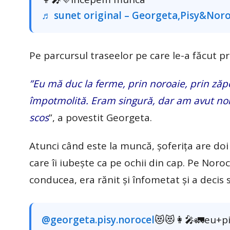
♬ sunet original – Georgeta,Pisy&Noro
Pe parcursul traseelor pe care le-a făcut pri
”Eu mă duc la ferme, prin noroaie, prin ză
împotmolită. Eram singură, dar am avut nor
scos
”, a povestit Georgeta.
Atunci când este la muncă, șoferița are doi
care îi iubește ca pe ochii din cap. Pe Noroce
conducea, era rănit și înfometat și a decis s
@georgeta.pisy.norocel
😻😻👩‍🎤🚛eu+p