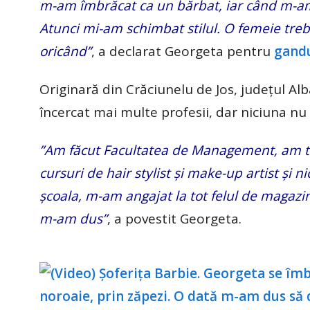
m-am îmbrăcat ca un bărbat, iar când m-am d
Atunci mi-am schimbat stilul. O femeie treb
oricând”
, a declarat Georgeta pentru
gandu
Originară din Crăciunelu de Jos, județul Al
încercat mai multe profesii, dar niciuna nu s
”Am făcut Facultatea de Management, am te
cursuri de hair stylist și make-up artist și n
școala, m-am angajat la tot felul de magazi
m-am dus”
, a povestit Georgeta.