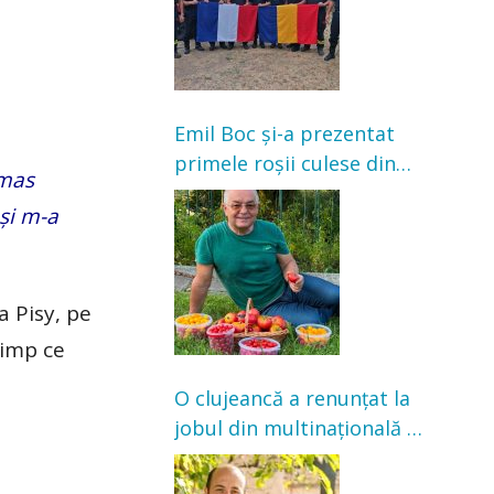
Emil Boc și-a prezentat
primele roșii culese din
ămas
grădină: „Niciun magazin
și m-a
nu poate oferi această
satisfacție”
a Pisy, pe
 timp ce
O clujeancă a renunțat la
jobul din multinațională și
s-a mutat la țară. Acum
cultivă legume în grădina