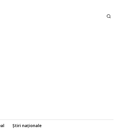
eal
Știri naționale