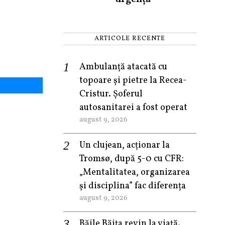
ARTICOLE RECENTE
Ambulanță atacată cu
topoare și pietre la Recea-
Cristur. Șoferul
autosanitarei a fost operat
august 9, 2026
Un clujean, acționar la
Tromsø, după 5-0 cu CFR:
„Mentalitatea, organizarea
și disciplina” fac diferența
august 9, 2026
Băile Băița revin la viață.