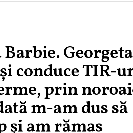
a Barbie. Georgeta
și conduce TIR-ur
erme, prin noroai
 dată m-am dus să
p și am rămas