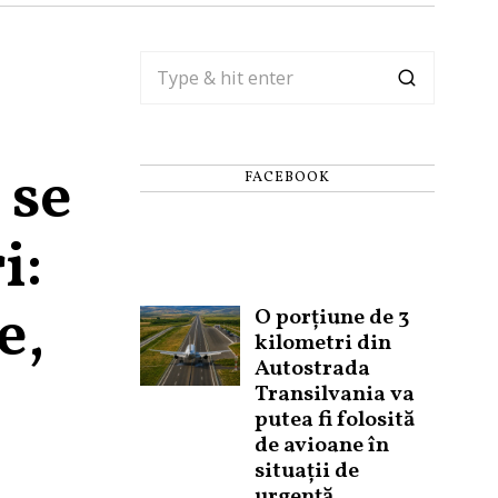
 se
FACEBOOK
i:
e,
O porțiune de 3
kilometri din
Autostrada
Transilvania va
putea fi folosită
de avioane în
situații de
urgență