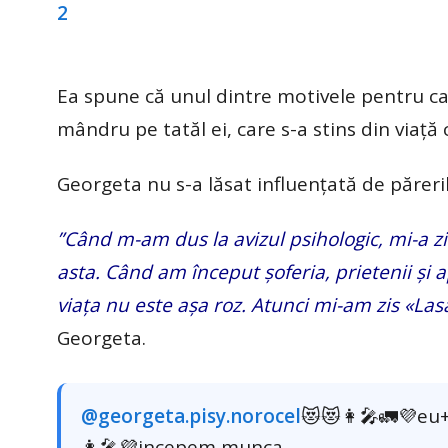
Ea spune că unul dintre motivele pentru care
mândru pe tatăl ei, care s-a stins din viață
Georgeta nu s-a lăsat influențată de păreri
”Când m-am dus la avizul psihologic, mi-a zi
asta. Când am început șoferia, prietenii și a
viața nu este așa roz. Atunci mi-am zis «Lasă
Georgeta.
@georgeta.pisy.norocel
😻😻👩‍🎤🚛💜eu
👩‍🎤💜incepem munca