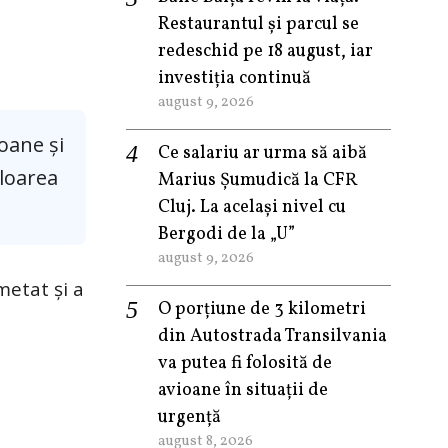
Restaurantul și parcul se
redeschid pe 18 august, iar
investiția continuă
august 9, 2026
oane și
Ce salariu ar urma să aibă
uloarea
Marius Șumudică la CFR
Cluj. La același nivel cu
Bergodi de la „U”
august 9, 2026
metat și a
O porțiune de 3 kilometri
din Autostrada Transilvania
va putea fi folosită de
avioane în situații de
urgență
august 8, 2026