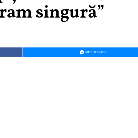
Eram singură”
MESSENGER