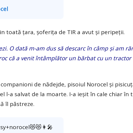
cel
n toată țara, șoferița de TIR a avut și peripeții.
pezi. O dată m-am dus să descarc în câmp și am r
oc că a venit întâmplător un bărbat cu un tractor 
 companioni de nădejde, pisoiul Norocel și pisicuț
l l-a salvat de la moarte. I-a ieșit în cale chiar în
ă îl păstreze.
isy+norocel😻😻👩‍🎤