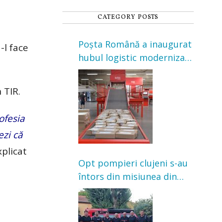
CATEGORY POSTS
Poșta Română a inaugurat
-l face
hubul logistic modernizat
din Cluj-Napoca. Investiție
de 3 milioane de euro
 TIR.
ofesia
ezi că
xplicat
Opt pompieri clujeni s-au
întors din misiunea din
Franța. Au intervenit la
incendii de vegetație și
pădure