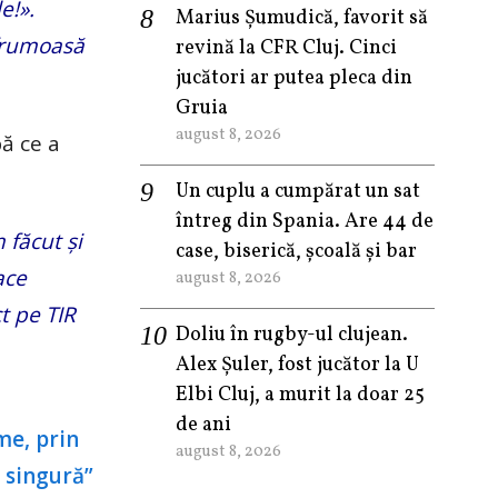
e!».
Marius Șumudică, favorit să
 frumoasă
revină la CFR Cluj. Cinci
jucători ar putea pleca din
Gruia
august 8, 2026
ă ce a
Un cuplu a cumpărat un sat
întreg din Spania. Are 44 de
făcut și
case, biserică, școală și bar
ace
august 8, 2026
t pe TIR
Doliu în rugby-ul clujean.
Alex Șuler, fost jucător la U
Elbi Cluj, a murit la doar 25
de ani
august 8, 2026