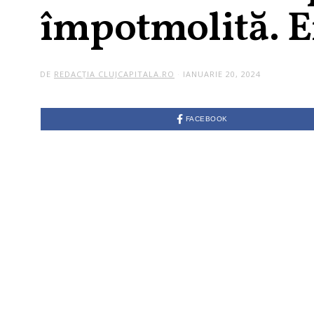
împotmolită. 
DE
REDACȚIA CLUJCAPITALA.RO
IANUARIE 20, 2024
FACEBOOK