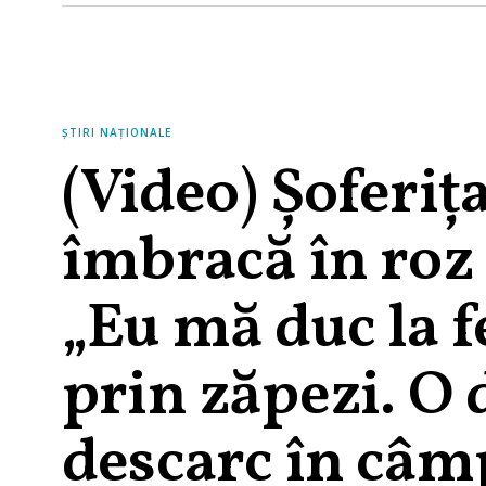
ȘTIRI NAȚIONALE
(Video) Șoferiț
îmbracă în roz 
„Eu mă duc la f
prin zăpezi. O
descarc în câm