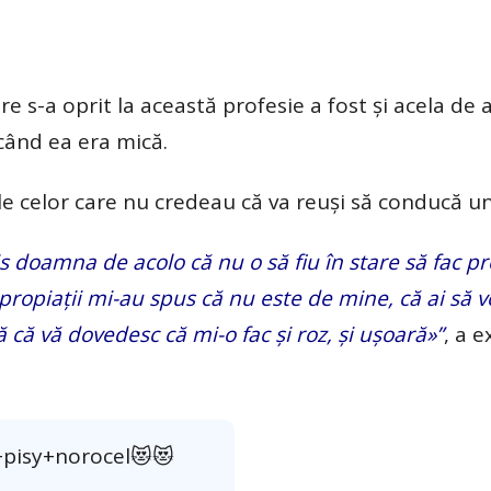
 s-a oprit la această profesie a fost și acela de a
 când ea era mică.
le celor care nu credeau că va reuși să conducă un
s doamna de acolo că nu o să fiu în stare să fac pr
propiații mi-au spus că nu este de mine, că ai să v
 că vă dovedesc că mi-o fac și roz, și ușoară»”
, a e
+pisy+norocel😻😻