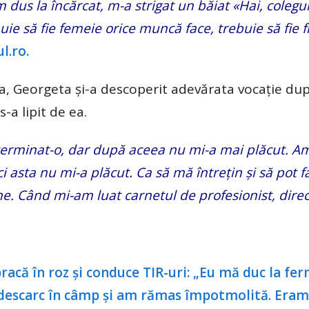
us la încărcat, m-a strigat un băiat «Hai, colegul
uie să fie femeie orice muncă face, trebuie să fie
l.ro.
ba, Georgeta și-a descoperit adevărata vocație dup
-a lipit de ea.
rminat-o, dar după aceea nu mi-a mai plăcut. Am 
ici asta nu mi-a plăcut. Ca să mă întrețin și să pot f
ne. Când mi-am luat carnetul de profesionist, direc