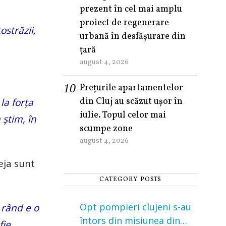
prezent în cel mai amplu
proiect de regenerare
ostrăzii,
urbană în desfășurare din
țară
august 4, 2026
Prețurile apartamentelor
din Cluj au scăzut ușor în
la forţa
iulie. Topul celor mai
 ştim, în
scumpe zone
august 4, 2026
eja sunt
CATEGORY POSTS
Opt pompieri clujeni s-au
 rând e o
întors din misiunea din
fie