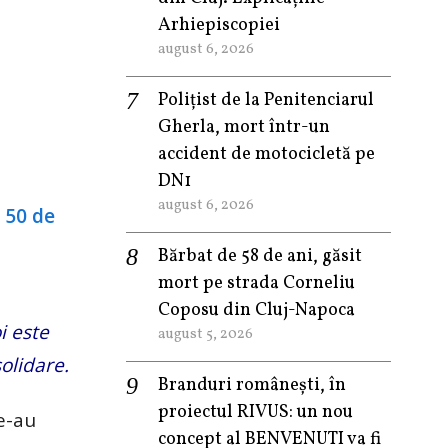
Arhiepiscopiei
august 6, 2026
Polițist de la Penitenciarul
Gherla, mort într-un
accident de motocicletă pe
DN1
august 6, 2026
Bărbat de 58 de ani, găsit
mort pe strada Corneliu
Coposu din Cluj-Napoca
i este
august 5, 2026
olidare.
Branduri românești, în
proiectul RIVUS: un nou
le-au
concept al BENVENUTI va fi