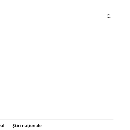
eal
Știri naționale