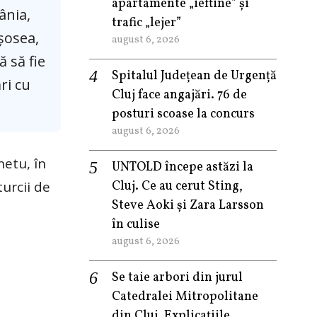
apartamente „ieftine” și
ânia,
trafic „lejer”
 șosea,
august 6, 2026
ă să fie
Spitalul Județean de Urgență
ri cu
Cluj face angajări. 76 de
posturi scoase la concurs
august 6, 2026
netu, în
UNTOLD începe astăzi la
urcii de
Cluj. Ce au cerut Sting,
Steve Aoki și Zara Larsson
în culise
august 6, 2026
Se taie arbori din jurul
Catedralei Mitropolitane
din Cluj. Explicațiile