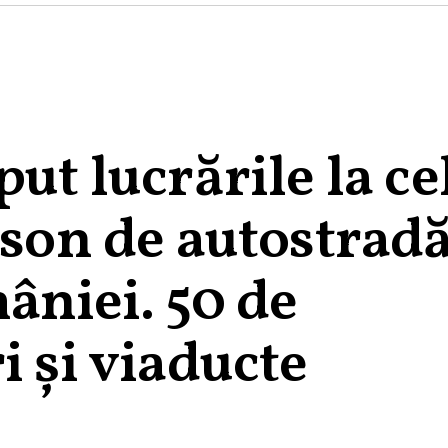
ut lucrările la ce
nson de autostrad
âniei. 50 de
i și viaducte