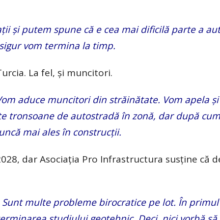
i şi putem spune că e cea mai dificilă parte a aut
 sigur vom termina la timp.
urcia. La fel, şi muncitori.
Vom aduce muncitori din străinătate. Vom apela şi 
uite tronsoane de autostradă în zonă, dar după cum
că mai ales în construcţii.
 2028, dar Asociaţia Pro Infrastructura susţine că d
:
Sunt multe probleme birocratice pe lot. În primul
rminarea studiului geotehnic. Deci, nici vorbă să 