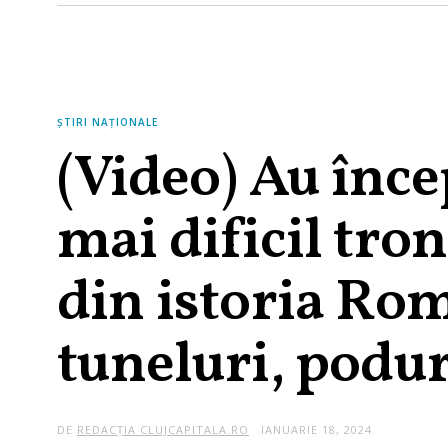
ȘTIRI NAȚIONALE
(Video) Au încep
mai dificil tro
din istoria Rom
tuneluri, podur
DE
REDACȚIA CLUJCAPITALA.RO
IANUARIE 18, 2024