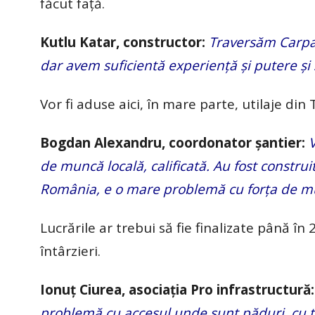
făcut faţă.
Kutlu Katar, constructor:
Traversăm Carpaţi
dar avem suficientă experienţă şi putere şi
Vor fi aduse aici, în mare parte, utilaje din T
Bogdan Alexandru, coordonator şantier:
de muncă locală, calificată. Au fost constr
România, e o mare problemă cu forţa de mun
Lucrările ar trebui să fie finalizate până în
întârzieri.
Ionuţ Ciurea, asociaţia Pro infrastructură
problemă cu accesul unde sunt păduri, cu te