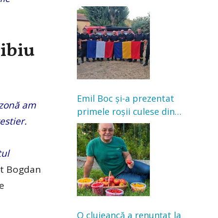
Franța. Au intervenit la
incendii de vegetație și
pădure
Sibiu
Emil Boc și-a prezentat
ă zonă am
primele roșii culese din
estier.
grădină: „Niciun magazin
nu poate oferi această
satisfacție”
tul
rat Bogdan
e
O clujeancă a renunțat la