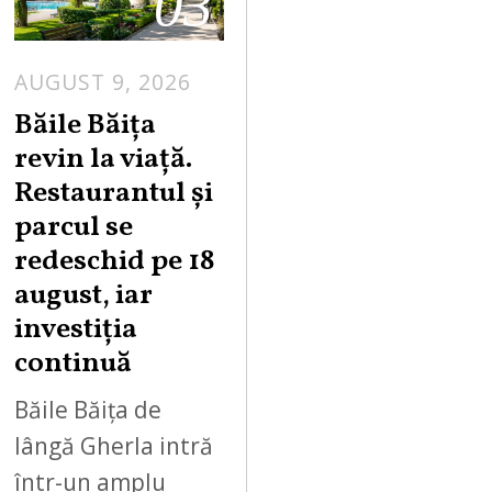
03
AUGUST 9, 2026
A
U
Băile Băița
G
revin la viață.
U
Restaurantul și
S
parcul se
T
redeschid pe 18
9
,
august, iar
2
investiția
0
continuă
2
6
Băile Băița de
lângă Gherla intră
într-un amplu