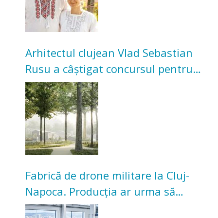
Arhitectul clujean Vlad Sebastian
Rusu a câștigat concursul pentru
transformarea Grădinii Casei
Universitarilor
Fabrică de drone militare la Cluj-
Napoca. Producția ar urma să
înceapă în toamna acestui an