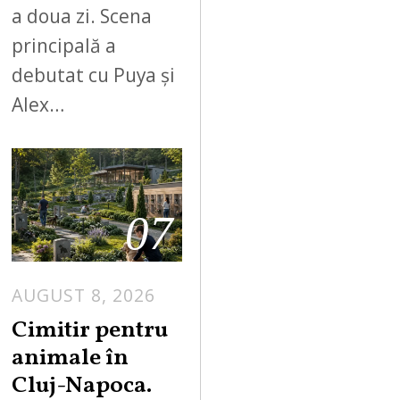
a doua zi. Scena
principală a
debutat cu Puya și
Alex…
07
AUGUST 8, 2026
Cimitir pentru
animale în
Cluj-Napoca.