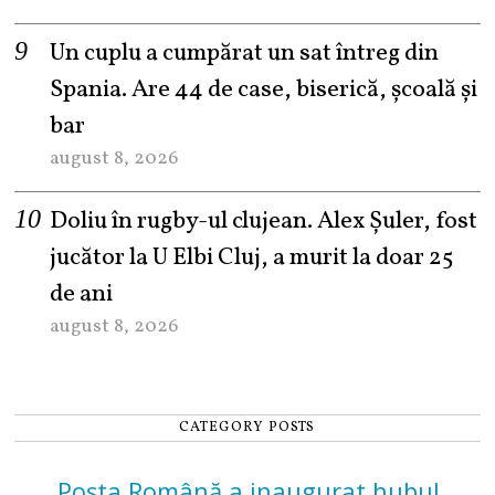
Un cuplu a cumpărat un sat întreg din
Spania. Are 44 de case, biserică, școală și
bar
august 8, 2026
Doliu în rugby-ul clujean. Alex Șuler, fost
jucător la U Elbi Cluj, a murit la doar 25
de ani
august 8, 2026
CATEGORY POSTS
Poșta Română a inaugurat hubul