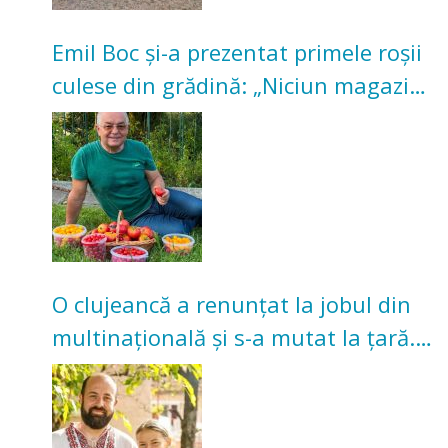
Emil Boc și-a prezentat primele roșii
culese din grădină: „Niciun magazin
nu poate oferi această satisfacție”
O clujeancă a renunțat la jobul din
multinațională și s-a mutat la țară.
Acum cultivă legume în grădina
bunicilor