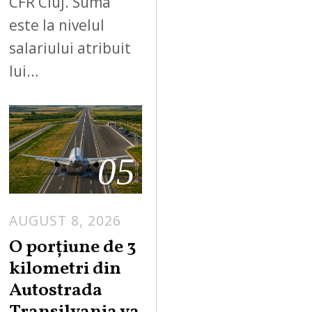
CFR Cluj. Suma
este la nivelul
salariului atribuit
lui…
05
AUGUST 8, 2026
A
U
O porțiune de 3
G
kilometri din
U
Autostrada
S