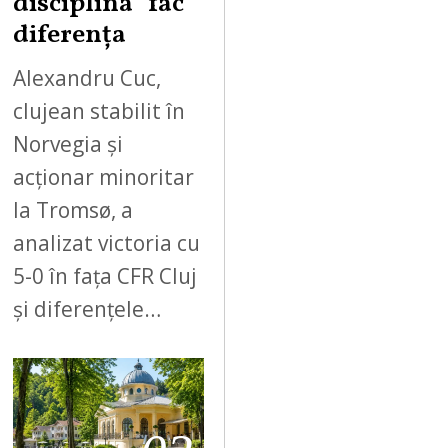
disciplina” fac
diferența
Alexandru Cuc,
clujean stabilit în
Norvegia și
acționar minoritar
la Tromsø, a
analizat victoria cu
5-0 în fața CFR Cluj
și diferențele…