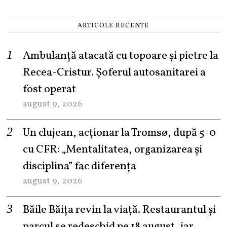
ARTICOLE RECENTE
Ambulanță atacată cu topoare și pietre la
Recea-Cristur. Șoferul autosanitarei a
fost operat
august 9, 2026
Un clujean, acționar la Tromsø, după 5-0
cu CFR: „Mentalitatea, organizarea și
disciplina” fac diferența
august 9, 2026
Băile Băița revin la viață. Restaurantul și
parcul se redeschid pe 18 august, iar