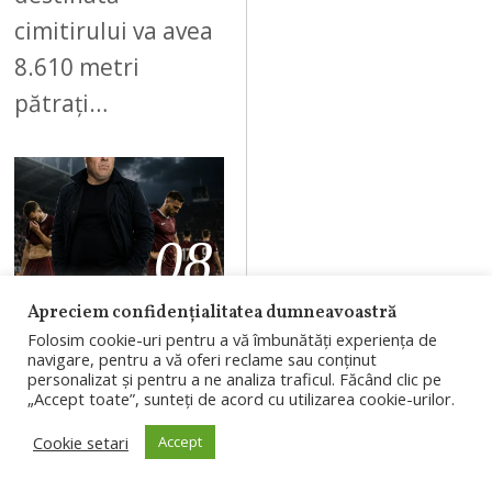
cimitirului va avea
8.610 metri
pătrați…
08
Apreciem confidențialitatea dumneavoastră
AUGUST 8, 2026
Folosim cookie-uri pentru a vă îmbunătăți experiența de
navigare, pentru a vă oferi reclame sau conținut
Marius
personalizat și pentru a ne analiza traficul. Făcând clic pe
„Accept toate”, sunteți de acord cu utilizarea cookie-urilor.
Șumudică,
favorit să
Cookie setari
Accept
revină la CFR