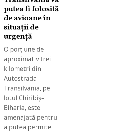
Transilvania va
T
putea fi folosită
8
,
de avioane în
2
situații de
0
urgență
2
6
O porțiune de
aproximativ trei
kilometri din
Autostrada
Transilvania, pe
lotul Chiribiș–
Biharia, este
amenajată pentru
a putea permite