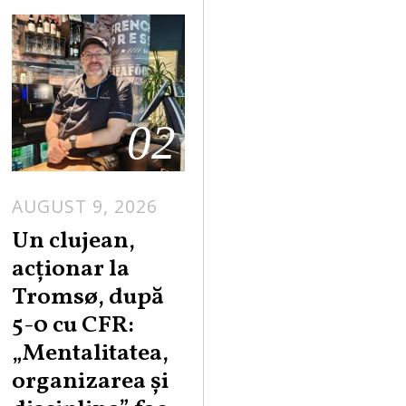
02
AUGUST 9, 2026
Un clujean,
acționar la
Tromsø, după
5-0 cu CFR:
„Mentalitatea,
organizarea și