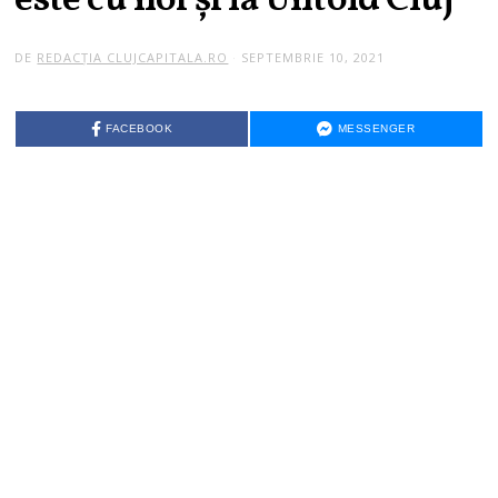
este cu noi și la Untold Cluj
DE
REDACȚIA CLUJCAPITALA.RO
SEPTEMBRIE 10, 2021
FACEBOOK
MESSENGER