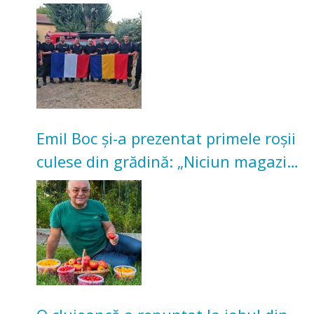
incendii de vegetație și pădure
Emil Boc și-a prezentat primele roșii
culese din grădină: „Niciun magazin
nu poate oferi această satisfacție”