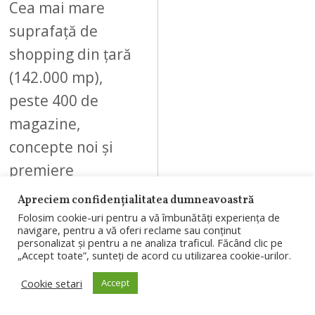
Cea mai mare
suprafață de
shopping din țară
(142.000 mp),
peste 400 de
magazine,
concepte noi și
premiere
regionale, mix
Apreciem confidențialitatea dumneavoastră
variat de…
Folosim cookie-uri pentru a vă îmbunătăți experiența de
navigare, pentru a vă oferi reclame sau conținut
personalizat și pentru a ne analiza traficul. Făcând clic pe
„Accept toate”, sunteți de acord cu utilizarea cookie-urilor.
Cookie setari
Accept