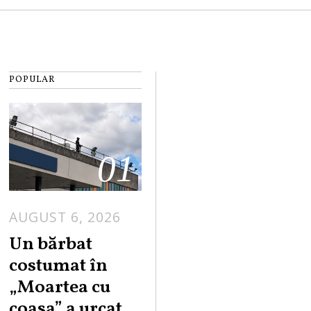
POPULAR
01
AUGUST 6, 2026
Un bărbat
costumat în
„Moartea cu
coasa” a urcat