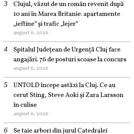
Clujul, văzut de un român revenit după
10 ani în Marea Britanie: apartamente
„ieftine” și trafic „lejer”
august 6, 2026
Spitalul Județean de Urgență Cluj face
angajări. 76 de posturi scoase la concurs
august 6, 2026
UNTOLD începe astăzi la Cluj. Ce au
cerut Sting, Steve Aoki și Zara Larsson
în culise
august 6, 2026
Se taie arbori din jurul Catedralei