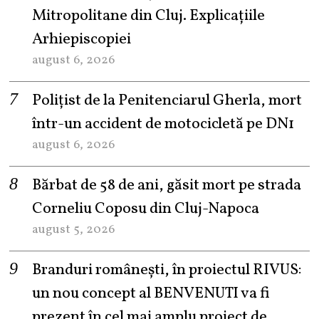
Mitropolitane din Cluj. Explicațiile
Arhiepiscopiei
august 6, 2026
Polițist de la Penitenciarul Gherla, mort
într-un accident de motocicletă pe DN1
august 6, 2026
Bărbat de 58 de ani, găsit mort pe strada
Corneliu Coposu din Cluj-Napoca
august 5, 2026
Branduri românești, în proiectul RIVUS:
un nou concept al BENVENUTI va fi
prezent în cel mai amplu proiect de