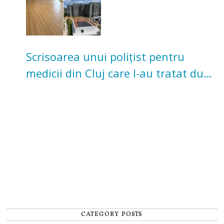
Scrisoarea unui polițist pentru
medicii din Cluj care l-au tratat după
un accident: „Nu m-am simțit un
număr”
CATEGORY POSTS