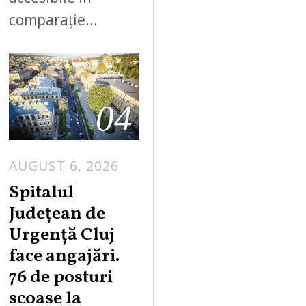
comparație…
04
AUGUST 6, 2026
Spitalul
Județean de
Urgență Cluj
face angajări.
76 de posturi
scoase la