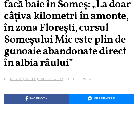
facă baie în Someș: „La doar
câțiva kilometri în amonte,
în zona Florești, cursul
Someșului Mic este plin de
gunoaie abandonate direct
în albia râului”
DE
REDACȚIA CLUJCAPITALA.RO
IULIE 8, 2026
FACEBOOK
MESSENGER