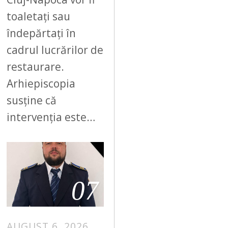
toaletați sau
îndepărtați în
cadrul lucrărilor de
restaurare.
Arhiepiscopia
susține că
intervenția este…
07
AUGUST 6, 2026