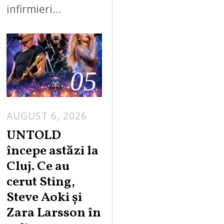
infirmieri…
05
AUGUST 6, 2026
UNTOLD
începe astăzi la
Cluj. Ce au
cerut Sting,
Steve Aoki și
Zara Larsson în