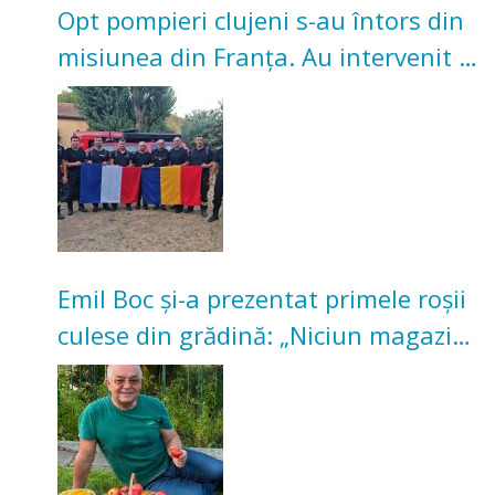
Opt pompieri clujeni s-au întors din
misiunea din Franța. Au intervenit la
incendii de vegetație și pădure
Emil Boc și-a prezentat primele roșii
culese din grădină: „Niciun magazin
nu poate oferi această satisfacție”