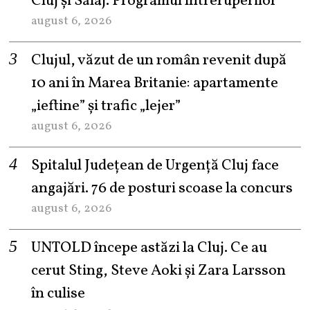
Cluj și Sălaj. Programul întreruperilor
august 6, 2026
Clujul, văzut de un român revenit după
10 ani în Marea Britanie: apartamente
„ieftine” și trafic „lejer”
august 6, 2026
Spitalul Județean de Urgență Cluj face
angajări. 76 de posturi scoase la concurs
august 6, 2026
UNTOLD începe astăzi la Cluj. Ce au
cerut Sting, Steve Aoki și Zara Larsson
în culise