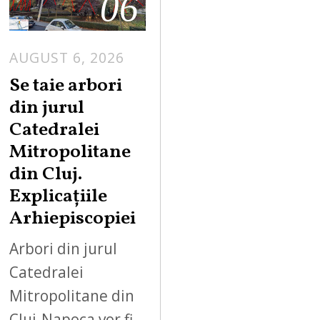
06
AUGUST 6, 2026
Se taie arbori
din jurul
Catedralei
Mitropolitane
din Cluj.
Explicațiile
Arhiepiscopiei
Arbori din jurul
Catedralei
Mitropolitane din
Cluj-Napoca vor fi