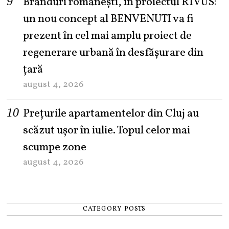
Branduri românești, în proiectul RIVUS:
un nou concept al BENVENUTI va fi
prezent în cel mai amplu proiect de
regenerare urbană în desfășurare din
țară
august 4, 2026
Prețurile apartamentelor din Cluj au
scăzut ușor în iulie. Topul celor mai
scumpe zone
august 4, 2026
CATEGORY POSTS