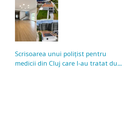
pentru copii
Scrisoarea unui polițist pentru
medicii din Cluj care l-au tratat după
un accident: „Nu m-am simțit un
număr”