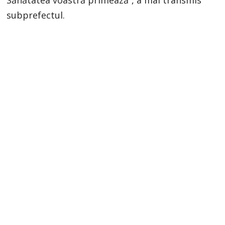
Sănătatea voastră primează”, a mai transmis
subprefectul.