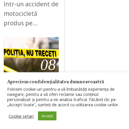
într-un accident de
motocicletă
produs pe…
08
Apreciem confidențialitatea dumneavoastră
AUGUST 5, 2026
Folosim cookie-uri pentru a vă îmbunătăți experiența de
Bărbat de 58 de
navigare, pentru a vă oferi reclame sau conținut
personalizat și pentru a ne analiza traficul. Făcând clic pe
ani, găsit mort
„Accept toate”, sunteți de acord cu utilizarea cookie-urilor.
pe strada
Cookie setari
Accept
Corneliu