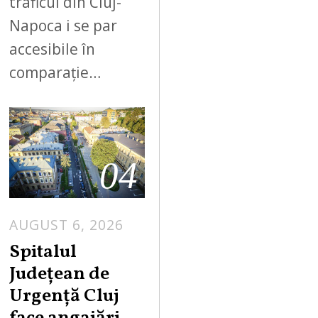
traficul din Cluj-
Napoca i se par
accesibile în
comparație…
04
AUGUST 6, 2026
Spitalul
Județean de
Urgență Cluj