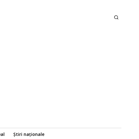
eal
Știri naționale