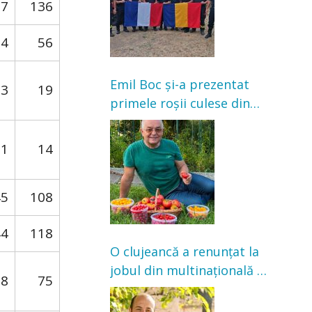
57
136
34
56
Emil Boc și-a prezentat
93
19
primele roșii culese din
grădină: „Niciun magazin
nu poate oferi această
11
14
satisfacție”
45
108
44
118
O clujeancă a renunțat la
jobul din multinațională și
38
75
s-a mutat la țară. Acum
cultivă legume în grădina