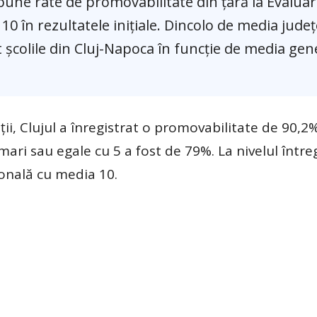
 bune rate de promovabilitate din țară la Evalua
10 în rezultatele inițiale. Dincolo de media jude
t școlile din Cluj-Napoca în funcție de media gen
ații, Clujul a înregistrat o promovabilitate de 90,2
ari sau egale cu 5 a fost de 79%. La nivelul întregi
ională cu media 10.