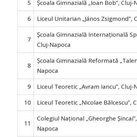
5
Școala Gimnazială „Ioan Bob”, Cluj
6
Liceul Unitarian „János Zsigmond”, 
Școala Gimnazială Internațională S
7
Cluj-Napoca
Școala Gimnazială Reformată „Talen
8
Napoca
9
Liceul Teoretic „Avram Iancu”, Cluj
10
Liceul Teoretic „Nicolae Bălcescu”, 
Colegiul Național „Gheorghe Șincai”,
11
Napoca