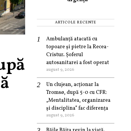
ARTICOLE RECENTE
Ambulanță atacată cu
topoare și pietre la Recea-
Cristur. Șoferul
după
autosanitarei a fost operat
august 9, 2026
lă
Un clujean, acționar la
Tromsø, după 5-0 cu CFR:
„Mentalitatea, organizarea
și disciplina” fac diferența
august 9, 2026
Băile Băița revin la viață.