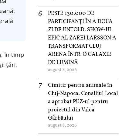
rea
țeană,
PESTE 130.000 DE
erală
PARTICIPANȚI ÎN A DOUA
ZI DE UNTOLD. SHOW-UL
EPIC AL ZAREI LARSSON A
TRANSFORMAT CLUJ
%, în timp
ARENA ÎNTR-O GALAXIE
DE LUMINĂ
i țări,
august 8, 2026
Cimitir pentru animale în
Cluj-Napoca. Consiliul Local
a aprobat PUZ-ul pentru
proiectul din Valea
Gârbăului
august 8, 2026