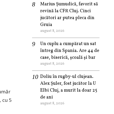
Marius Șumudică, favorit să
revină la CFR Cluj. Cinci
jucători ar putea pleca din
Gruia
august 8, 2026
Un cuplu a cumpărat un sat
întreg din Spania. Are 44 de
case, biserică, școală și bar
august 8, 2026
Doliu în rugby-ul clujean.
Alex Șuler, fost jucător la U
Elbi Cluj, a murit la doar 25
număr
de ani
, cu 5
august 8, 2026