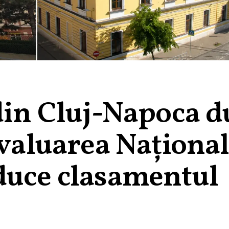
 din Cluj-Napoca 
Evaluarea Naționa
duce clasamentul