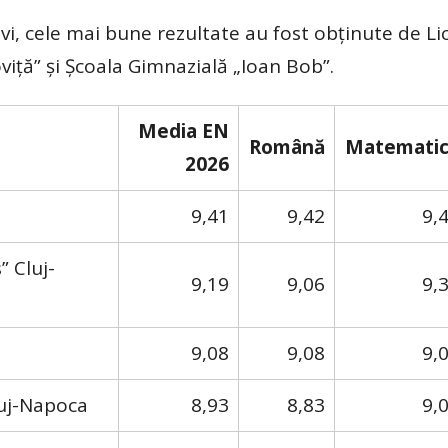
i, cele mai bune rezultate au fost obținute de Li
viță” și Școala Gimnazială „Ioan Bob”.
Media EN
Română
Matematic
2026
9,41
9,42
9,
 Cluj-
9,19
9,06
9,
9,08
9,08
9,
luj-Napoca
8,93
8,83
9,