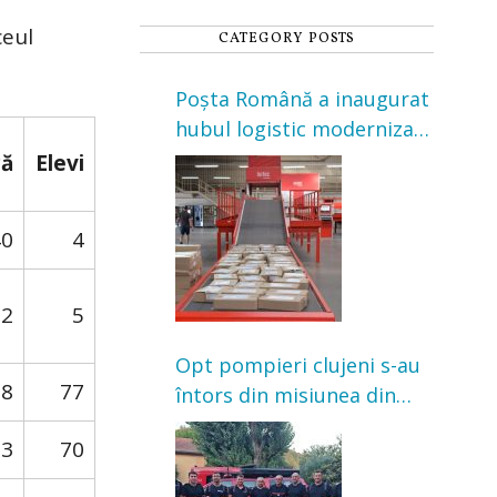
ceul
CATEGORY POSTS
Poșta Română a inaugurat
hubul logistic modernizat
din Cluj-Napoca. Investiție
ă
Elevi
de 3 milioane de euro
40
4
32
5
Opt pompieri clujeni s-au
08
77
întors din misiunea din
Franța. Au intervenit la
03
70
incendii de vegetație și
pădure