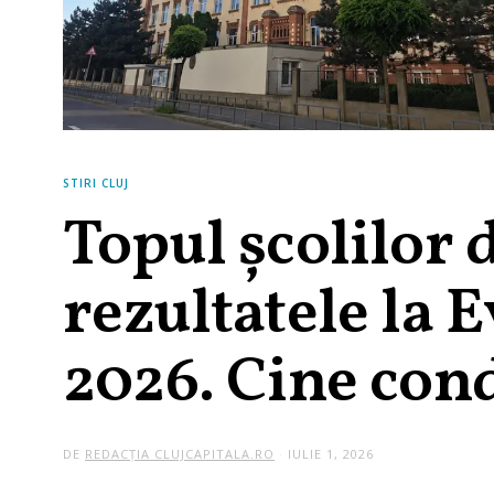
STIRI CLUJ
Topul școlilor
rezultatele la 
2026. Cine con
DE
REDACȚIA CLUJCAPITALA.RO
IULIE 1, 2026