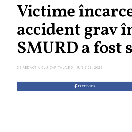
Victime încarc
accident grav î
SMURD a fost so
DE
REDACȚIA CLUJCAPITALA.RO
IUNIE 29, 2026
FACEBOOK