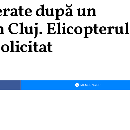
erate după un
n Cluj. Elicopterul
licitat
MESSENGER