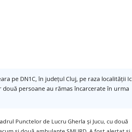
a pe DN1C, în județul Cluj, pe raza localității Ic
ar două persoane au rămas încarcerate în urma
cadrul Punctelor de Lucru Gherla și Jucu, cu două
ecum și două ambulanțe SMURD. A fost alertat și