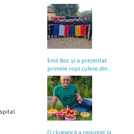
Franța. Au intervenit la
incendii de vegetație și
pădure
Emil Boc și-a prezentat
primele roșii culese din
grădină: „Niciun magazin
nu poate oferi această
satisfacție”
pital.
O clujeancă a renunțat la