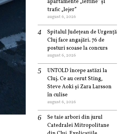
apartamente „ieftine” și
trafic „lejer”
august 6, 2026
Spitalul Județean de Urgență
Cluj face angajări. 76 de
posturi scoase la concurs
august 6, 2026
UNTOLD începe astăzi la
Cluj. Ce au cerut Sting,
Steve Aoki și Zara Larsson
în culise
august 6, 2026
Se taie arbori din jurul
Catedralei Mitropolitane
din Cluj. Explicațiile