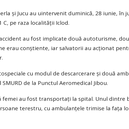
la și Jucu au uintervenit duminică, 28 iunie, în ju
C, pe raza localității Iclod.
în accident au fost implicate două autoturisme, do
me erau conștiente, iar salvatorii au acționat pent
r.
autospeciale cu modul de descarcerare și două am
ul SMURD de la Punctul Aeromedical Jibou.
femei au fost transportați la spital. Unul dintre 
ersoane terestru, cu ambulanțele trimise la fața lo