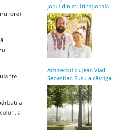
jobul din multinațională și
rul orei
s-a mutat la țară. Acum
cultivă legume în grădina
bunicilor
uă
ru
Arhitectul clujean Vlad
bulanțe
Sebastian Rusu a câștigat
concursul pentru
transformarea Grădinii
bărbați a
Casei Universitarilor
cului”, a