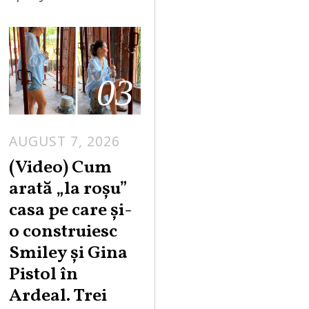
03
AUGUST 7, 2026
(Video) Cum
arată „la roşu”
casa pe care şi-
o construiesc
Smiley şi Gina
Pistol în
Ardeal. Trei