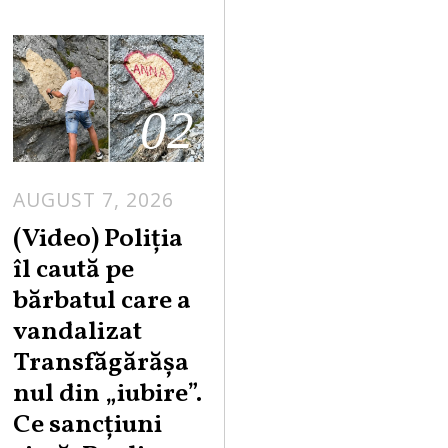
02
AUGUST 7, 2026
A
U
(Video) Poliția
G
îl caută pe
U
bărbatul care a
S
vandalizat
T
Transfăgărășa
7
,
nul din „iubire”.
2
Ce sancțiuni
0