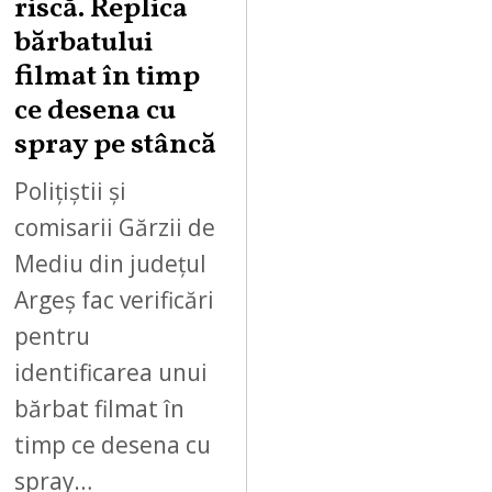
riscă. Replica
2
bărbatului
6
filmat în timp
ce desena cu
spray pe stâncă
Polițiștii și
comisarii Gărzii de
Mediu din județul
Argeș fac verificări
pentru
identificarea unui
bărbat filmat în
timp ce desena cu
spray…