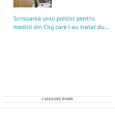
Scrisoarea unui polițist pentru
medicii din Cluj care l-au tratat după
un accident: „Nu m-am simțit un
număr”
CATEGORY POSTS