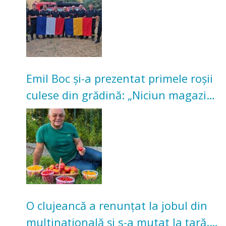
Emil Boc și-a prezentat primele roșii
culese din grădină: „Niciun magazin
nu poate oferi această satisfacție”
O clujeancă a renunțat la jobul din
multinațională și s-a mutat la țară.