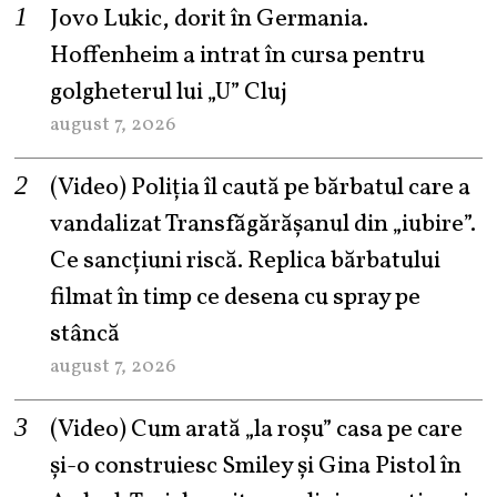
Jovo Lukic, dorit în Germania.
Hoffenheim a intrat în cursa pentru
golgheterul lui „U” Cluj
august 7, 2026
(Video) Poliția îl caută pe bărbatul care a
vandalizat Transfăgărășanul din „iubire”.
Ce sancțiuni riscă. Replica bărbatului
filmat în timp ce desena cu spray pe
stâncă
august 7, 2026
(Video) Cum arată „la roşu” casa pe care
şi-o construiesc Smiley şi Gina Pistol în