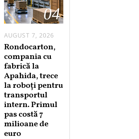
04
AUGUST 7, 2026
A
U
Rondocarton,
G
compania cu
U
fabrică la
S
Apahida, trece
T
la roboți pentru
7
,
transportul
2
intern. Primul
0
pas costă 7
2
milioane de
6
euro