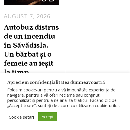
AUGUST 7, 2026
Autobuz distrus
de un incendiu
în Săvădisla.
Un bărbat și o
femeie au ieșit
la timp
Apreciem confidențialitatea dumneavoastră
Un autobuz a fost
Folosim cookie-uri pentru a vă îmbunătăți experiența de
distrus complet de
navigare, pentru a vă oferi reclame sau conținut
personalizat și pentru a ne analiza traficul. Făcând clic pe
un incendiu
„Accept toate”, sunteți de acord cu utilizarea cookie-urilor.
izbucnit în
Cookie setari
Accept
Săvădisla. Un