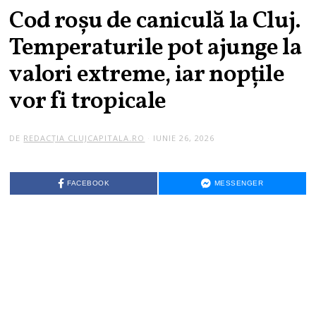
Cod roșu de caniculă la Cluj.
Temperaturile pot ajunge la
valori extreme, iar nopțile
vor fi tropicale
DE
REDACȚIA CLUJCAPITALA.RO
IUNIE 26, 2026
I
U
N
I
E
FACEBOOK
MESSENGER
2
6
,
2
0
2
6