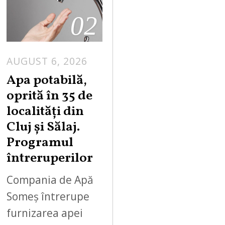
02
AUGUST 6, 2026
Apa potabilă,
oprită în 35 de
localități din
Cluj și Sălaj.
Programul
întreruperilor
Compania de Apă
Someș întrerupe
furnizarea apei