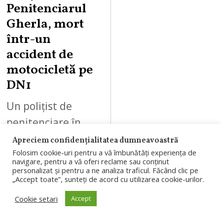
Penitenciarul
Gherla, mort
într-un
accident de
motocicletă pe
DN1
Un polițist de
penitenciare în
vârstă de 36 de
Apreciem confidențialitatea dumneavoastră
Folosim cookie-uri pentru a vă îmbunătăți experiența de
ani, angajat al
navigare, pentru a vă oferi reclame sau conținut
Penitenciarului
personalizat și pentru a ne analiza traficul. Făcând clic pe
„Accept toate”, sunteți de acord cu utilizarea cookie-urilor.
Gherla, a murit
Cookie setari
Accept
într-un accident de
motocicletă