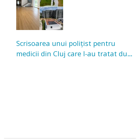
Scrisoarea unui polițist pentru
medicii din Cluj care l-au tratat după
un accident: „Nu m-am simțit un
număr”