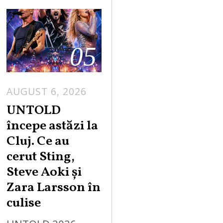
05
AUGUST 6, 2026
UNTOLD
începe astăzi la
Cluj. Ce au
cerut Sting,
Steve Aoki și
Zara Larsson în
culise