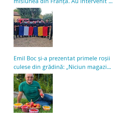
misiunea din Franța. Au intervenit la
incendii de vegetație și pădure
Emil Boc și-a prezentat primele roșii
culese din grădină: „Niciun magazin
nu poate oferi această satisfacție”