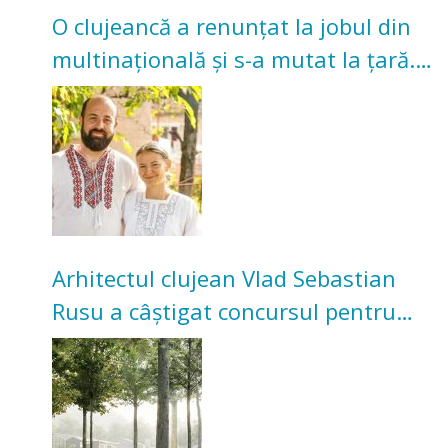
O clujeancă a renunțat la jobul din
multinațională și s-a mutat la țară.
Acum cultivă legume în grădina
bunicilor
Arhitectul clujean Vlad Sebastian
Rusu a câștigat concursul pentru
transformarea Grădinii Casei
Universitarilor