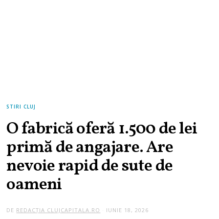
STIRI CLUJ
O fabrică oferă 1.500 de lei
primă de angajare. Are
nevoie rapid de sute de
oameni
DE
REDACȚIA CLUJCAPITALA.RO
IUNIE 18, 2026
I
U