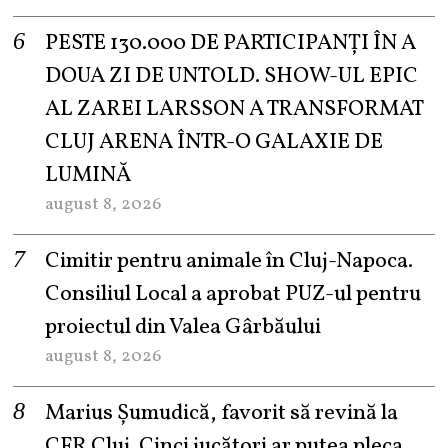
PESTE 130.000 DE PARTICIPANȚI ÎN A
DOUA ZI DE UNTOLD. SHOW-UL EPIC
AL ZAREI LARSSON A TRANSFORMAT
CLUJ ARENA ÎNTR-O GALAXIE DE
LUMINĂ
august 8, 2026
Cimitir pentru animale în Cluj-Napoca.
Consiliul Local a aprobat PUZ-ul pentru
proiectul din Valea Gârbăului
august 8, 2026
Marius Șumudică, favorit să revină la
CFR Cluj. Cinci jucători ar putea pleca