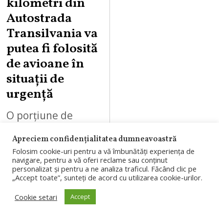
kilometri din
U
Autostrada
S
Transilvania va
T
putea fi folosită
8
,
de avioane în
2
situații de
0
urgență
2
6
O porțiune de
aproximativ trei
Apreciem confidențialitatea dumneavoastră
kilometri din
Folosim cookie-uri pentru a vă îmbunătăți experiența de
navigare, pentru a vă oferi reclame sau conținut
Autostrada
personalizat și pentru a ne analiza traficul. Făcând clic pe
„Accept toate”, sunteți de acord cu utilizarea cookie-urilor.
Transilvania, pe
lotul Chiribiș–
Cookie setari
Accept
Biharia, este