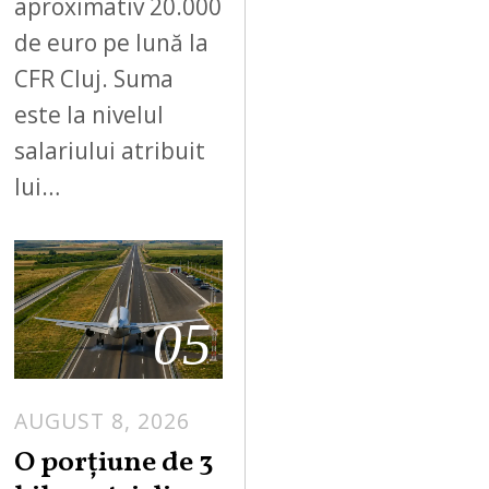
aproximativ 20.000
de euro pe lună la
CFR Cluj. Suma
este la nivelul
salariului atribuit
lui…
05
AUGUST 8, 2026
A
U
O porțiune de 3
G