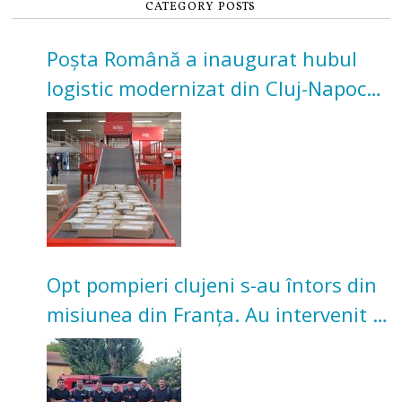
CATEGORY POSTS
Poșta Română a inaugurat hubul
logistic modernizat din Cluj-Napoca.
Investiție de 3 milioane de euro
Opt pompieri clujeni s-au întors din
misiunea din Franța. Au intervenit la
incendii de vegetație și pădure