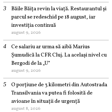
Băile Băița revin la viață. Restaurantul și
parcul se redeschid pe 18 august, iar
investiția continuă
august 9, 2026
Ce salariu ar urma să aibă Marius
Șumudică la CFR Cluj. La același nivel cu
Bergodi de la „U”
august 9, 2026
O porțiune de 3 kilometri din Autostrada
Transilvania va putea fi folosită de
avioane în situații de urgență
august 8, 2026