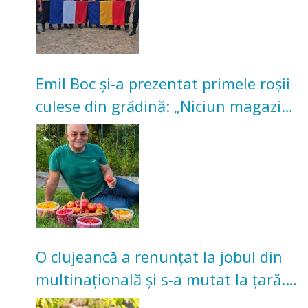
Emil Boc și-a prezentat primele roșii
culese din grădină: „Niciun magazin
nu poate oferi această satisfacție”
O clujeancă a renunțat la jobul din
multinațională și s-a mutat la țară.
Acum cultivă legume în grădina