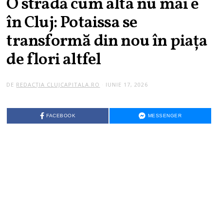
O stradă cum alta nu mai e
în Cluj: Potaissa se
transformă din nou în piața
de flori altfel
DE
REDACȚIA CLUJCAPITALA.RO
IUNIE 17, 2026
FACEBOOK
MESSENGER