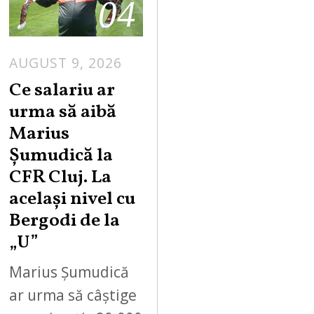
04
AUGUST 9, 2026
Ce salariu ar
urma să aibă
Marius
Șumudică la
CFR Cluj. La
același nivel cu
Bergodi de la
„U”
Marius Șumudică
ar urma să câștige