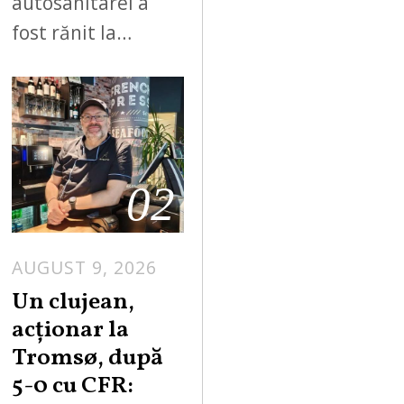
autosanitarei a
fost rănit la…
02
AUGUST 9, 2026
Un clujean,
acționar la
Tromsø, după
5-0 cu CFR: