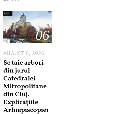
06
AUGUST 6, 2026
Se taie arbori
din jurul
Catedralei
Mitropolitane
din Cluj.
Explicațiile
Arhiepiscopiei