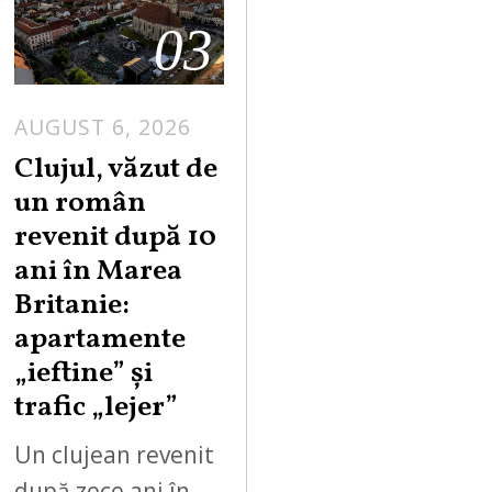
03
AUGUST 6, 2026
Clujul, văzut de
un român
revenit după 10
ani în Marea
Britanie:
apartamente
„ieftine” și
trafic „lejer”
Un clujean revenit
după zece ani în