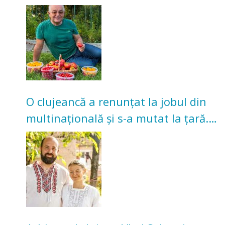
nu poate oferi această satisfacție”
O clujeancă a renunțat la jobul din
multinațională și s-a mutat la țară.
Acum cultivă legume în grădina
bunicilor