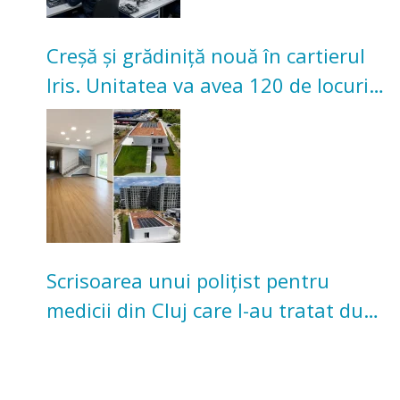
Creșă și grădiniță nouă în cartierul
Iris. Unitatea va avea 120 de locuri
pentru copii
Scrisoarea unui polițist pentru
medicii din Cluj care l-au tratat după
un accident: „Nu m-am simțit un
număr”