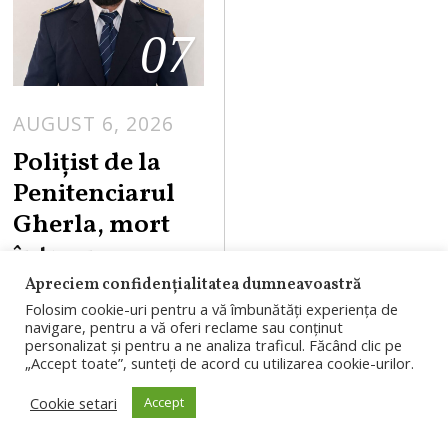
07
AUGUST 6, 2026
Polițist de la
Penitenciarul
Gherla, mort
într-un
accident de
Apreciem confidențialitatea dumneavoastră
Folosim cookie-uri pentru a vă îmbunătăți experiența de
motocicletă pe
navigare, pentru a vă oferi reclame sau conținut
DN1
personalizat și pentru a ne analiza traficul. Făcând clic pe
„Accept toate”, sunteți de acord cu utilizarea cookie-urilor.
Un polițist de
Cookie setari
Accept
penitenciare în