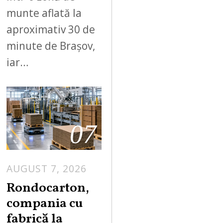
munte aflată la
aproximativ 30 de
minute de Brașov,
iar…
07
AUGUST 7, 2026
A
U
Rondocarton,
G
compania cu
U
fabrică la
S