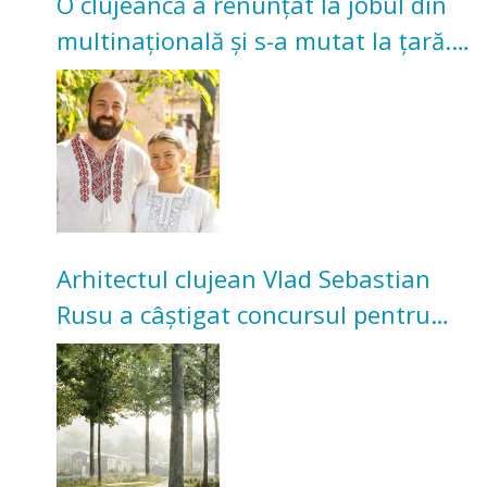
O clujeancă a renunțat la jobul din
multinațională și s-a mutat la țară.
Acum cultivă legume în grădina
bunicilor
Arhitectul clujean Vlad Sebastian
Rusu a câștigat concursul pentru
transformarea Grădinii Casei
Universitarilor