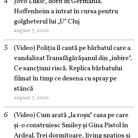
Jovo Lukic, dorit în Germania.
Hoffenheim a intrat în cursa pentru
golgheterul lui „U” Cluj
august 7, 2026
(Video) Poliția îl caută pe bărbatul care a
vandalizat Transfăgărășanul din „iubire”.
Ce sancțiuni riscă. Replica bărbatului
filmat în timp ce desena cu spray pe
stâncă
august 7, 2026
(Video) Cum arată „la roşu” casa pe care
şi-o construiesc Smiley şi Gina Pistol în
Ardeal. Trei dormitoare, living spațios și