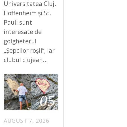
Universitatea Cluj.
Hoffenheim și St.
Pauli sunt
interesate de
golgheterul
„Șepcilor roșii”, iar
clubul clujean…
05
AUGUST 7, 2026
A