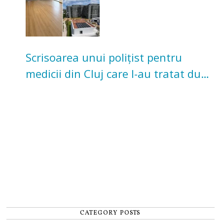
Scrisoarea unui polițist pentru
medicii din Cluj care l-au tratat după
un accident: „Nu m-am simțit un
număr”
CATEGORY POSTS