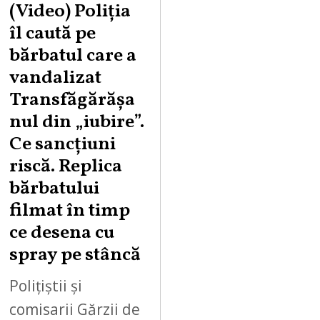
U
(Video) Poliția
G
îl caută pe
U
bărbatul care a
S
vandalizat
T
Transfăgărășa
7
,
nul din „iubire”.
2
Ce sancțiuni
0
riscă. Replica
2
bărbatului
6
filmat în timp
ce desena cu
spray pe stâncă
Polițiștii și
comisarii Gărzii de