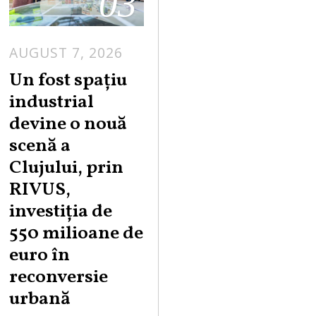
03
AUGUST 7, 2026
Un fost spațiu
industrial
devine o nouă
scenă a
Clujului, prin
RIVUS,
investiția de
550 milioane de
euro în
reconversie
urbană