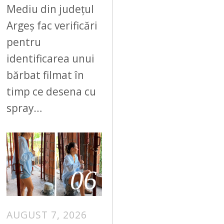
Mediu din județul
Argeș fac verificări
pentru
identificarea unui
bărbat filmat în
timp ce desena cu
spray…
06
AUGUST 7, 2026