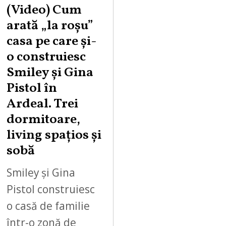
(Video) Cum
arată „la roşu”
casa pe care şi-
o construiesc
Smiley şi Gina
Pistol în
Ardeal. Trei
dormitoare,
living spațios și
sobă
Smiley și Gina
Pistol construiesc
o casă de familie
într-o zonă de