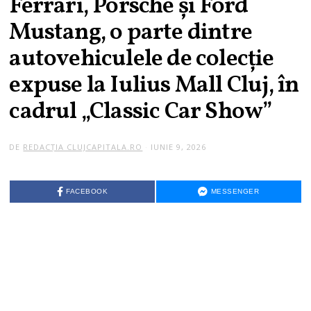
Ferrari, Porsche și Ford
Mustang, o parte dintre
autovehiculele de colecție
expuse la Iulius Mall Cluj, în
cadrul „Classic Car Show”
DE
REDACȚIA CLUJCAPITALA.RO
IUNIE 9, 2026
FACEBOOK
MESSENGER