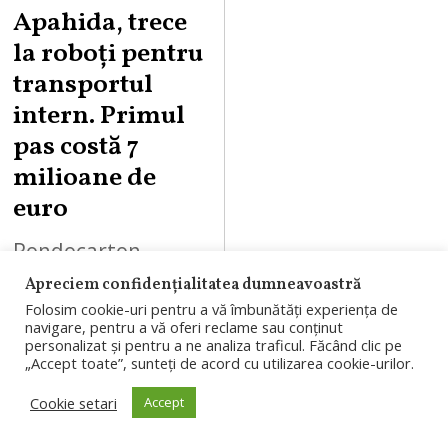
Apahida, trece
T
la roboți pentru
7
,
transportul
2
intern. Primul
0
pas costă 7
2
milioane de
6
euro
Rondocarton,
companie care
Apreciem confidențialitatea dumneavoastră
Folosim cookie-uri pentru a vă îmbunătăți experiența de
operează o fabrică
navigare, pentru a vă oferi reclame sau conținut
personalizat și pentru a ne analiza traficul. Făcând clic pe
la Apahida,
„Accept toate”, sunteți de acord cu utilizarea cookie-urilor.
investește 7
Cookie setari
Accept
milioane de euro