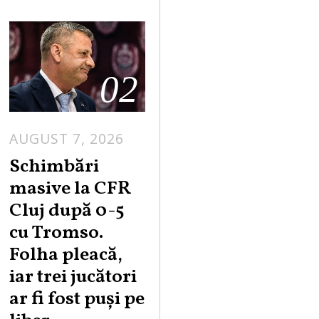
02
AUGUST 7, 2026
Schimbări
masive la CFR
Cluj după 0-5
cu Tromso.
Folha pleacă,
iar trei jucători
ar fi fost puși pe