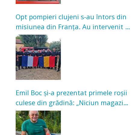
Opt pompieri clujeni s-au întors din
misiunea din Franța. Au intervenit la
incendii de vegetație și pădure
Emil Boc și-a prezentat primele roșii
culese din grădină: „Niciun magazin
nu poate oferi această satisfacție”