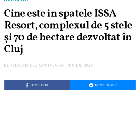
Cine este in spatele ISSA
Resort, complexul de 5 stele
şi 70 de hectare dezvoltat în
Cluj
DE
REDACȚIA CLUJCAPITALA.RO
IUNIE 8, 2026
I
U
N
I
E
FACEBOOK
MESSENGER
8
,
2
0
2
6