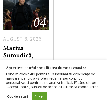
04
AUGUST 8, 2026
Marius
Șumudică,
favorit să
Apreciem confidențialitatea dumneavoastră
revină la CFR
Folosim cookie-uri pentru a vă îmbunătăți experiența de
Cluj. Cinci
navigare, pentru a vă oferi reclame sau conținut
personalizat și pentru a ne analiza traficul. Făcând clic pe
jucători ar
„Accept toate”, sunteți de acord cu utilizarea cookie-urilor.
putea pleca din
Cookie setari
Accept
Gruia