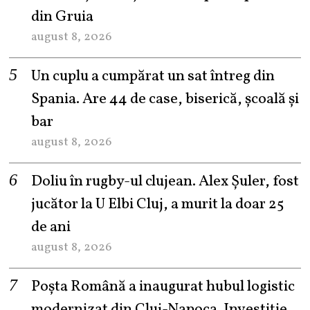
din Gruia
august 8, 2026
Un cuplu a cumpărat un sat întreg din
Spania. Are 44 de case, biserică, școală și
bar
august 8, 2026
Doliu în rugby-ul clujean. Alex Șuler, fost
jucător la U Elbi Cluj, a murit la doar 25
de ani
august 8, 2026
Poșta Română a inaugurat hubul logistic
modernizat din Cluj-Napoca. Investiție