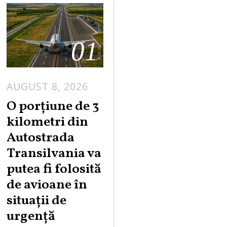
01
AUGUST 8, 2026
A
U
O porțiune de 3
G
kilometri din
U
Autostrada
S
Transilvania va
T
putea fi folosită
8
,
de avioane în
2
situații de
0
urgență
2