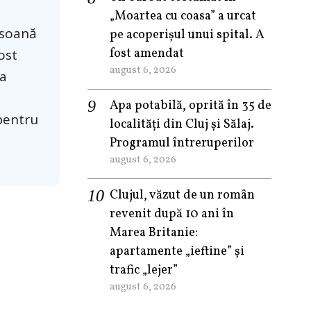
„Moartea cu coasa” a urcat
ersoană
pe acoperișul unui spital. A
fost amendat
ost
august 6, 2026
ra
Apa potabilă, oprită în 35 de
 pentru
localități din Cluj și Sălaj.
Programul întreruperilor
august 6, 2026
Clujul, văzut de un român
revenit după 10 ani în
Marea Britanie:
apartamente „ieftine” și
trafic „lejer”
august 6, 2026