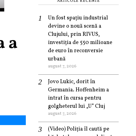
ARTICOLE RECENTE
Un fost spațiu industrial
devine o nouă scenă a
Clujului, prin RIVUS,
a a
investiția de 550 milioane
de euro în reconversie
urbană
august 7, 2026
Jovo Lukic, dorit în
Germania. Hoffenheim a
intrat în cursa pentru
golgheterul lui „U” Cluj
august 7, 2026
(Video) Poliția îl caută pe