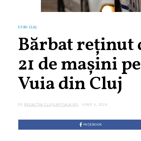
STIRI CLUJ
Bărbat reținut
21 de mașini p
Vuia din Cluj
DE
REDACȚIA CLUJCAPITALA.RO
IUNIE 6, 2026
FACEBOOK