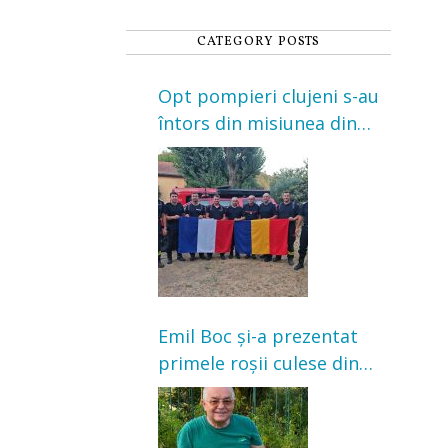
CATEGORY POSTS
Opt pompieri clujeni s-au
întors din misiunea din
Franța. Au intervenit la
incendii de vegetație și
pădure
Emil Boc și-a prezentat
primele roșii culese din
grădină: „Niciun magazin
nu poate oferi această
satisfacție”