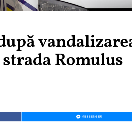
 după vandalizare
e strada Romulus
MESSENGER