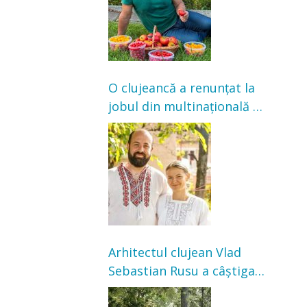
O clujeancă a renunțat la
jobul din multinațională și
s-a mutat la țară. Acum
cultivă legume în grădina
bunicilor
Arhitectul clujean Vlad
Sebastian Rusu a câștigat
concursul pentru