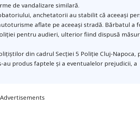
rme de vandalizare similară.
robatoriului, anchetatorii au stabilit că aceeași p
autoturisme aflate pe aceeași stradă. Bărbatul a f
poliției pentru audieri, ulterior fiind dispusă măsu
țiștilor din cadrul Secției 5 Poliție Cluj-Napoca,
s-au produs faptele și a eventualelor prejudicii, a
Advertisements