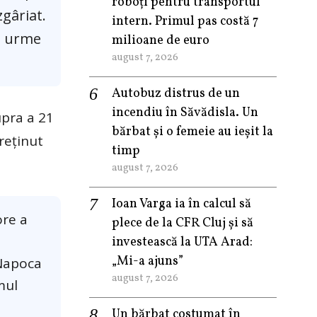
roboți pentru transportul
gâriat.
intern. Primul pas costă 7
au urme
milioane de euro
august 7, 2026
Autobuz distrus de un
incendiu în Săvădisla. Un
upra a 21
bărbat și o femeie au ieșit la
 reținut
timp
august 7, 2026
Ioan Varga ia în calcul să
ore a
plece de la CFR Cluj și să
investească la UTA Arad:
„Mi-a ajuns”
-Napoca
august 7, 2026
mul
Un bărbat costumat în