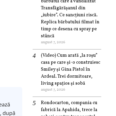
bărbatul care a vandalizat
Transfăgărășanul din
„iubire”. Ce sancțiuni riscă.
Replica bărbatului filmat în
timp ce desena cu spray pe
stâncă
august 7, 2026
(Video) Cum arată „la roşu”
casa pe care şi-o construiesc
Smiley şi Gina Pistol în
Ardeal. Trei dormitoare,
living spațios și sobă
august 7, 2026
Rondocarton, compania cu
tează
fabrică la Apahida, trece la
0, după