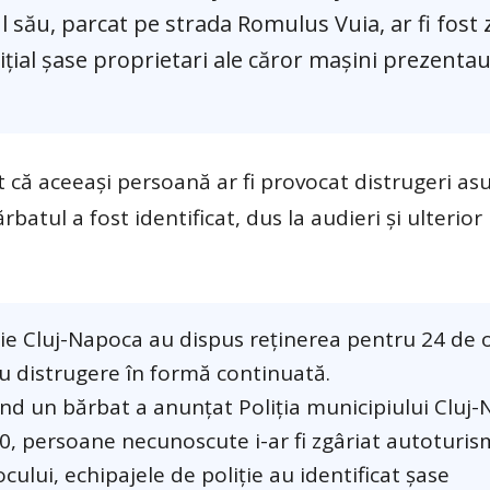
său, parcat pe strada Romulus Vuia, ar fi fost z
t inițial șase proprietari ale căror mașini prezent
lit că aceeași persoană ar fi provocat distrugeri as
atul a fost identificat, dus la audieri și ulterior
oliție Cluj-Napoca au dispus reținerea pentru 24 de 
u distrugere în formă continuată.
 când un bărbat a anunțat Poliția municipiului Cluj
40, persoane necunoscute i-ar fi zgâriat autoturis
cului, echipajele de poliție au identificat șase