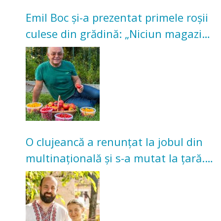
Emil Boc și-a prezentat primele roșii
culese din grădină: „Niciun magazin
nu poate oferi această satisfacție”
O clujeancă a renunțat la jobul din
multinațională și s-a mutat la țară.
Acum cultivă legume în grădina
bunicilor