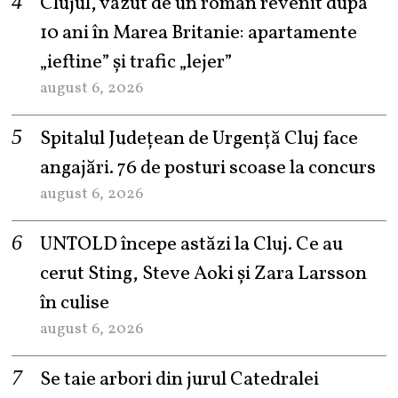
Clujul, văzut de un român revenit după
10 ani în Marea Britanie: apartamente
„ieftine” și trafic „lejer”
august 6, 2026
Spitalul Județean de Urgență Cluj face
angajări. 76 de posturi scoase la concurs
august 6, 2026
UNTOLD începe astăzi la Cluj. Ce au
cerut Sting, Steve Aoki și Zara Larsson
în culise
august 6, 2026
Se taie arbori din jurul Catedralei