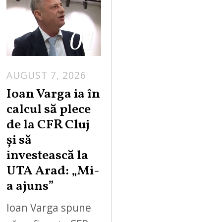
01
AUGUST 7, 2026
Ioan Varga ia în
calcul să plece
de la CFR Cluj
și să
investească la
UTA Arad: „Mi-
a ajuns”
Ioan Varga spune