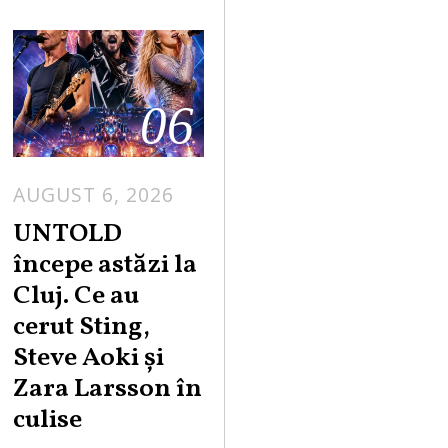
06
AUGUST 6, 2026
UNTOLD
începe astăzi la
Cluj. Ce au
cerut Sting,
Steve Aoki și
Zara Larsson în
culise