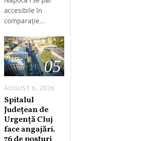
accesibile în
comparație…
05
AUGUST 6, 2026
Spitalul
Județean de
Urgență Cluj
face angajări.
76 de posturi