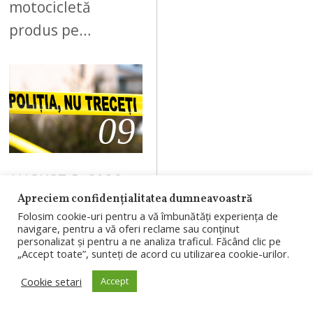
motocicletă
produs pe…
09
AUGUST 5, 2026
Apreciem confidențialitatea dumneavoastră
Bărbat de 58 de
Folosim cookie-uri pentru a vă îmbunătăți experiența de
ani, găsit mort
navigare, pentru a vă oferi reclame sau conținut
personalizat și pentru a ne analiza traficul. Făcând clic pe
pe strada
„Accept toate”, sunteți de acord cu utilizarea cookie-urilor.
Corneliu
Cookie setari
Accept
Coposu din