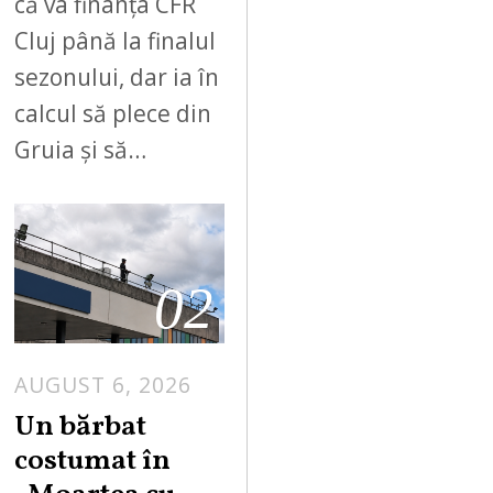
că va finanța CFR
Cluj până la finalul
sezonului, dar ia în
calcul să plece din
Gruia și să…
02
AUGUST 6, 2026
Un bărbat
costumat în