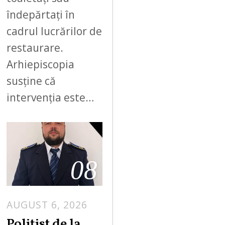
îndepărtați în
cadrul lucrărilor de
restaurare.
Arhiepiscopia
susține că
intervenția este…
08
AUGUST 6, 2026
Polițist de la