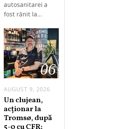
autosanitarei a
fost rănit la…
06
AUGUST 9, 2026
Un clujean,
acționar la
Tromsø, după
5-0 cu CFR: