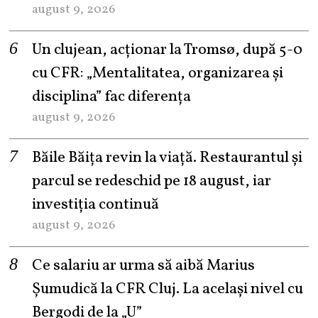
august 9, 2026
Un clujean, acționar la Tromsø, după 5-0
cu CFR: „Mentalitatea, organizarea și
disciplina” fac diferența
august 9, 2026
Băile Băița revin la viață. Restaurantul și
parcul se redeschid pe 18 august, iar
investiția continuă
august 9, 2026
Ce salariu ar urma să aibă Marius
Șumudică la CFR Cluj. La același nivel cu
Bergodi de la „U”