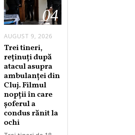
04
AUGUST 9, 2026
Trei tineri,
reținuți după
atacul asupra
ambulanței din
Cluj. Filmul
nopții în care
șoferul a
condus rănit la
ochi