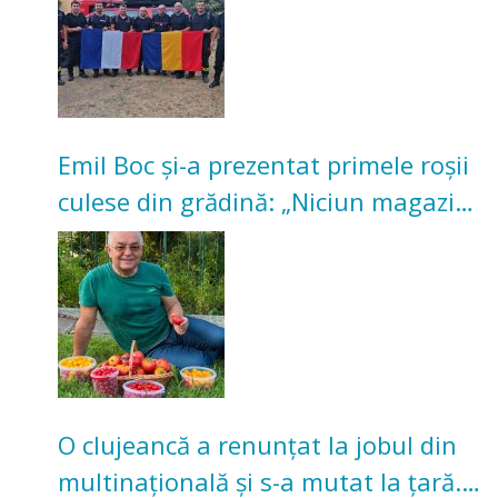
Emil Boc și-a prezentat primele roșii
culese din grădină: „Niciun magazin
nu poate oferi această satisfacție”
O clujeancă a renunțat la jobul din
multinațională și s-a mutat la țară.