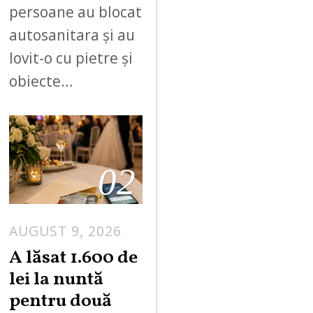
persoane au blocat
autosanitara și au
lovit-o cu pietre și
obiecte…
02
AUGUST 9, 2026
A lăsat 1.600 de
lei la nuntă
pentru două