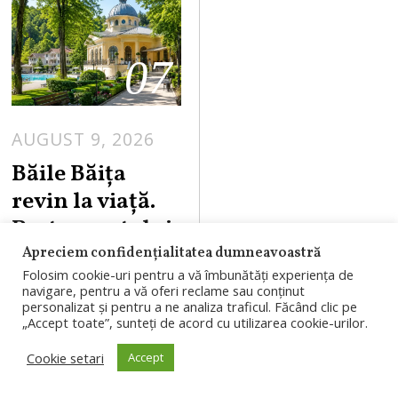
07
AUGUST 9, 2026
A
U
Băile Băița
G
revin la viață.
U
Restaurantul și
S
parcul se
Apreciem confidențialitatea dumneavoastră
T
Folosim cookie-uri pentru a vă îmbunătăți experiența de
redeschid pe 18
9
navigare, pentru a vă oferi reclame sau conținut
,
august, iar
personalizat și pentru a ne analiza traficul. Făcând clic pe
„Accept toate”, sunteți de acord cu utilizarea cookie-urilor.
2
investiția
0
Cookie setari
Accept
continuă
2