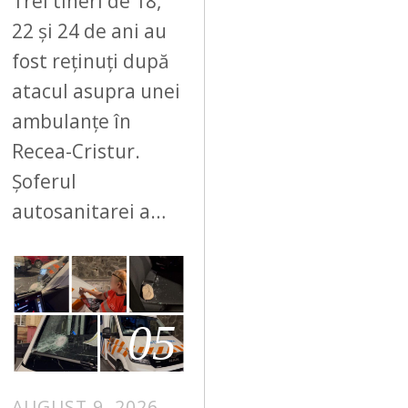
Trei tineri de 18,
22 și 24 de ani au
fost reținuți după
atacul asupra unei
ambulanțe în
Recea-Cristur.
Șoferul
autosanitarei a…
05
AUGUST 9, 2026