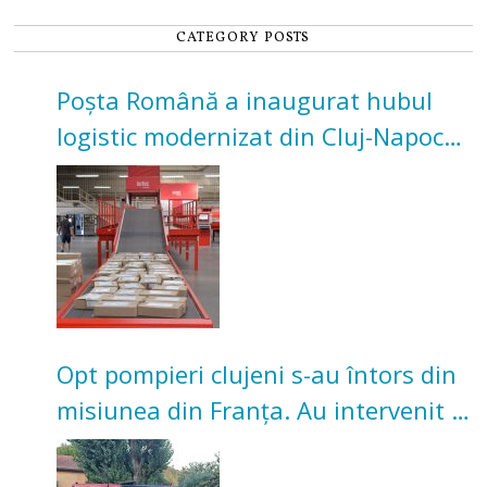
CATEGORY POSTS
Poșta Română a inaugurat hubul
logistic modernizat din Cluj-Napoca.
Investiție de 3 milioane de euro
Opt pompieri clujeni s-au întors din
misiunea din Franța. Au intervenit la
incendii de vegetație și pădure