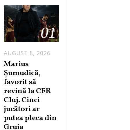
01
AUGUST 8, 2026
Marius
Șumudică,
favorit să
revină la CFR
Cluj. Cinci
jucători ar
putea pleca din
Gruia