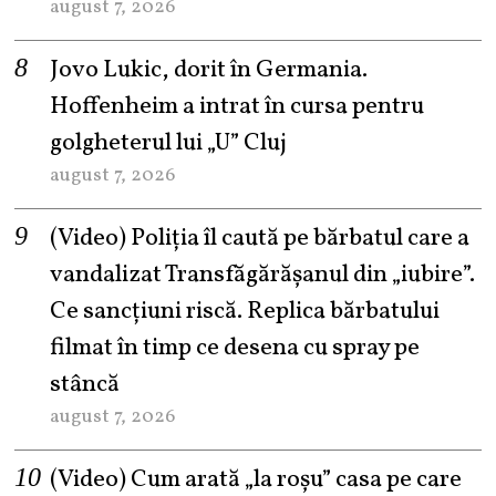
august 7, 2026
Jovo Lukic, dorit în Germania.
Hoffenheim a intrat în cursa pentru
golgheterul lui „U” Cluj
august 7, 2026
(Video) Poliția îl caută pe bărbatul care a
vandalizat Transfăgărășanul din „iubire”.
Ce sancțiuni riscă. Replica bărbatului
filmat în timp ce desena cu spray pe
stâncă
august 7, 2026
(Video) Cum arată „la roşu” casa pe care