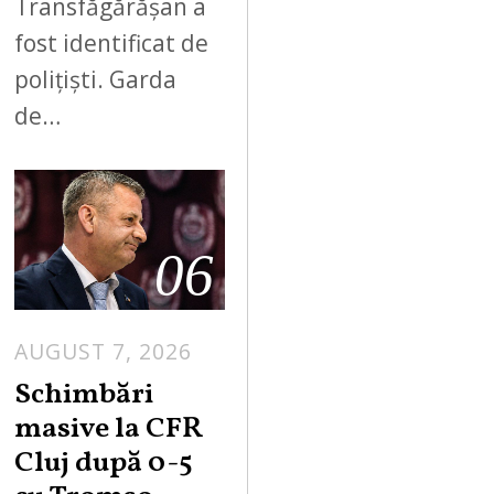
Transfăgărășan a
fost identificat de
polițiști. Garda
de…
06
AUGUST 7, 2026
Schimbări
masive la CFR
Cluj după 0-5