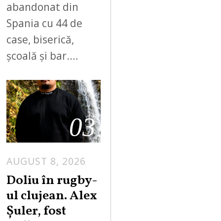
abandonat din
Spania cu 44 de
case, biserică,
școală și bar.…
03
AUGUST 8, 2026
Doliu în rugby-
ul clujean. Alex
Șuler, fost