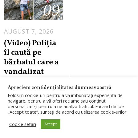
09
AUGUST 7, 2026
A
U
(Video) Poliția
G
îl caută pe
U
bărbatul care a
S
vandalizat
T
Transfăgărășa
7
Apreciem confidențialitatea dumneavoastră
,
nul din „iubire”.
Folosim cookie-uri pentru a vă îmbunătăți experiența de
2
Ce sancțiuni
navigare, pentru a vă oferi reclame sau conținut
0
personalizat și pentru a ne analiza traficul. Făcând clic pe
riscă. Replica
„Accept toate”, sunteți de acord cu utilizarea cookie-urilor.
2
bărbatului
6
Cookie setari
Accept
filmat în timp