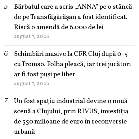
Bărbatul care a scris „ANNA” pe o stâncă
de pe Transfăgărășan a fost identificat.
Riscă o amendă de 6.000 de lei
august 7, 2026
Schimbări masive la CFR Cluj după 0-5
cu Tromso. Folha pleacă, iar trei jucători
ar fi fost puși pe liber
august 7, 2026
Un fost spațiu industrial devine o nouă
scenă a Clujului, prin RIVUS, investiția
de 550 milioane de euro în reconversie
urbană