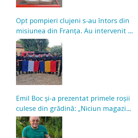
Opt pompieri clujeni s-au întors din
misiunea din Franța. Au intervenit la
incendii de vegetație și pădure
Emil Boc și-a prezentat primele roșii
culese din grădină: „Niciun magazin
nu poate oferi această satisfacție”