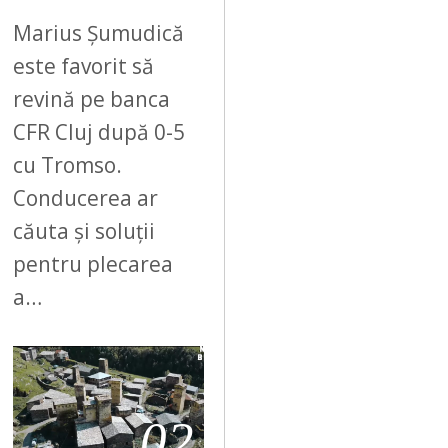
Marius Șumudică
este favorit să
revină pe banca
CFR Cluj după 0-5
cu Tromso.
Conducerea ar
căuta și soluții
pentru plecarea
a…
02