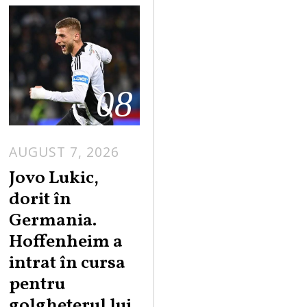
08
AUGUST 7, 2026
Jovo Lukic,
dorit în
Germania.
Hoffenheim a
intrat în cursa
pentru
golgheterul lui