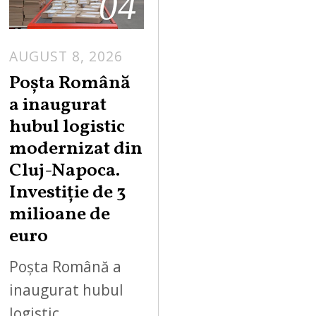
04
AUGUST 8, 2026
Poșta Română
a inaugurat
hubul logistic
modernizat din
Cluj-Napoca.
Investiție de 3
milioane de
euro
Poșta Română a
inaugurat hubul
logistic