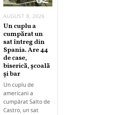
AUGUST 8, 2026
Un cuplu a
cumpărat un
sat întreg din
Spania. Are 44
de case,
biserică, școală
și bar
Un cuplu de
americani a
cumpărat Salto de
Castro, un sat