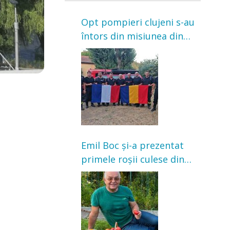
Opt pompieri clujeni s-au
întors din misiunea din
Franța. Au intervenit la
incendii de vegetație și
pădure
Emil Boc și-a prezentat
primele roșii culese din
grădină: „Niciun magazin
nu poate oferi această
satisfacție”