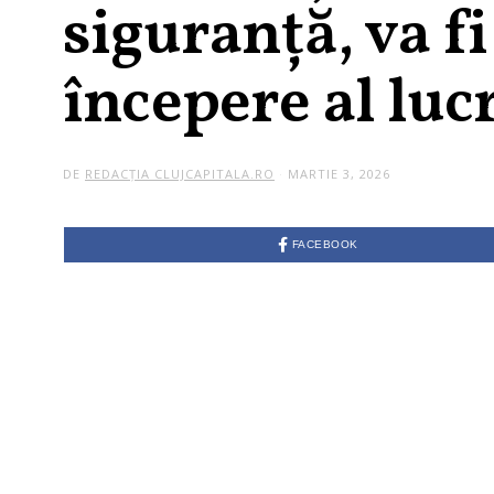
siguranță, va fi
începere al luc
DE
REDACȚIA CLUJCAPITALA.RO
MARTIE 3, 2026
FACEBOOK