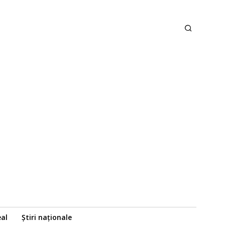
eal
Știri naționale