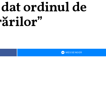
 dat ordinul de
rărilor”
MESSENGER