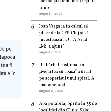
bărbat și o femeie au ieșit la
timp
august 7, 2026
Ioan Varga ia în calcul să
plece de la CFR Cluj și să
investească la UTA Arad:
„Mi-a ajuns”
 de pe
august 7, 2026
-Napoca
tea fi
Un bărbat costumat în
„Moartea cu coasa” a urcat
țiile în
pe acoperișul unui spital. A
fost amendat
august 6, 2026
Apa potabilă, oprită în 35 de
localități din Cluj și Sălaj.