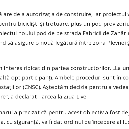
 are deja autorizația de construire, iar proiectul 
ntru bicicliști și trotuare, plus un pod provizori
proiectul noului pod de pe strada Fabricii de Zahă
mând să asigure o nouă legătură între zona Plevnei ș
n interes ridicat din partea constructorilor. „La u
ealaltă opt participanți. Ambele proceduri sunt în c
estațiilor (CNSC). Așteptăm decizia pentru a vedea
e”, a declarat Tarcea la Ziua Live.
marul a precizat că pentru acest obiectiv a fost de
a, cu siguranță, va fi dat ordinul de începere al luc