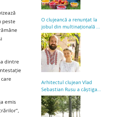
vizează
O clujeancă a renunțat la
u peste
jobul din multinațională și
r rămâne
s-a mutat la țară. Acum
i
cultivă legume în grădina
bunicilor
na dintre
ontestație
 care
Arhitectul clujean Vlad
Sebastian Rusu a câștigat
concursul pentru
ja emis
transformarea Grădinii
rărilor”,
Casei Universitarilor