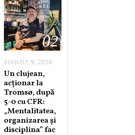
02
AUGUST 9, 2026
Un clujean,
acționar la
Tromsø, după
5-0 cu CFR:
„Mentalitatea,
organizarea și
disciplina” fac