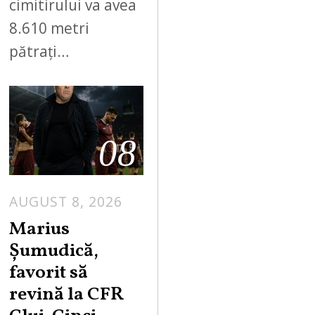
cimitirului va avea
8.610 metri
pătrați…
08
AUGUST 8, 2026
Marius
Șumudică,
favorit să
revină la CFR