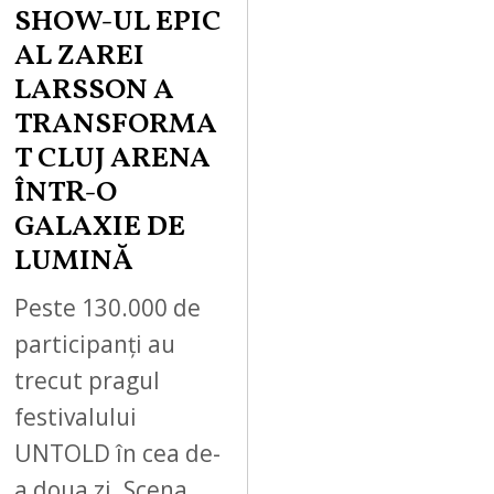
SHOW-UL EPIC
AL ZAREI
LARSSON A
TRANSFORMA
T CLUJ ARENA
ÎNTR-O
GALAXIE DE
LUMINĂ
Peste 130.000 de
participanți au
trecut pragul
festivalului
UNTOLD în cea de-
a doua zi. Scena