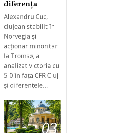
diferența
Alexandru Cuc,
clujean stabilit în
Norvegia și
acționar minoritar
la Tromsø, a
analizat victoria cu
5-0 în fața CFR Cluj
și diferențele…
03