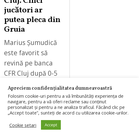
Cluj. Cinci
jucători ar
putea pleca din
Gruia
Marius Șumudică
este favorit să
revină pe banca
CFR Cluj după 0-5
cu Tromso.
Apreciem confidențialitatea dumneavoastră
Conducerea ar
Folosim cookie-uri pentru a vă îmbunătăți experiența de
navigare, pentru a vă oferi reclame sau conținut
căuta și soluții
personalizat și pentru a ne analiza traficul. Făcând clic pe
„Accept toate”, sunteți de acord cu utilizarea cookie-urilor.
pentru plecarea
a…
Cookie setari
Accept