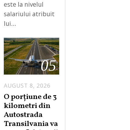
este la nivelul
salariului atribuit
lui…
05
AUGUST 8, 2026
A
U
O porțiune de 3
G
kilometri din
U
Autostrada
S
Transilvania va
T