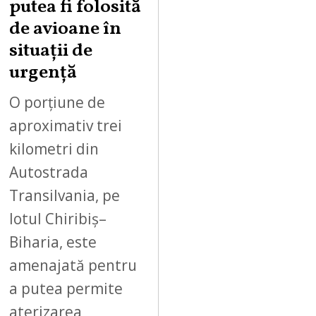
putea fi folosită
8
,
de avioane în
2
situații de
0
urgență
2
6
O porțiune de
aproximativ trei
kilometri din
Autostrada
Transilvania, pe
lotul Chiribiș–
Biharia, este
amenajată pentru
a putea permite
aterizarea