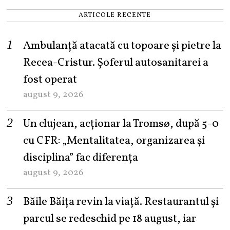
ARTICOLE RECENTE
Ambulanță atacată cu topoare și pietre la
Recea-Cristur. Șoferul autosanitarei a
fost operat
august 9, 2026
Un clujean, acționar la Tromsø, după 5-0
cu CFR: „Mentalitatea, organizarea și
disciplina” fac diferența
august 9, 2026
Băile Băița revin la viață. Restaurantul și
parcul se redeschid pe 18 august, iar