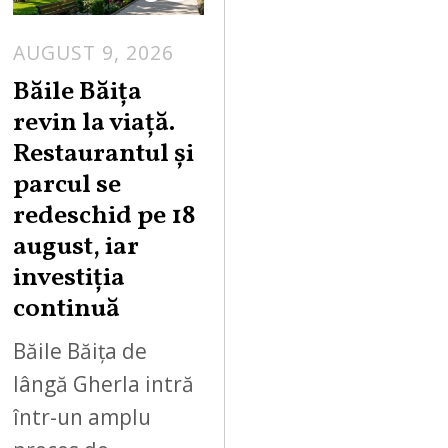
AUGUST 9, 2026
A
U
Băile Băița
G
revin la viață.
U
Restaurantul și
S
parcul se
T
redeschid pe 18
9
,
august, iar
2
investiția
0
continuă
2
6
Băile Băița de
lângă Gherla intră
într-un amplu