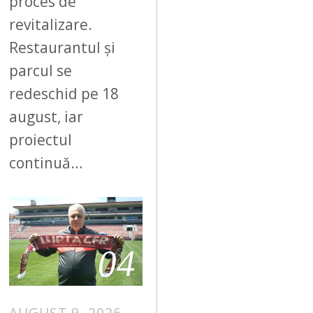
proces de
revitalizare.
Restaurantul și
parcul se
redeschid pe 18
august, iar
proiectul
continuă…
04
AUGUST 9, 2026