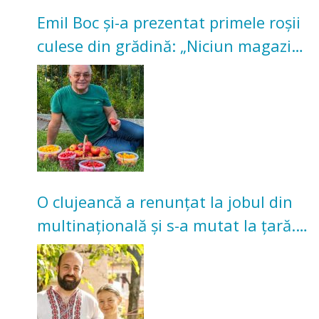
Emil Boc și-a prezentat primele roșii
culese din grădină: „Niciun magazin
nu poate oferi această satisfacție”
O clujeancă a renunțat la jobul din
multinațională și s-a mutat la țară.
Acum cultivă legume în grădina
bunicilor