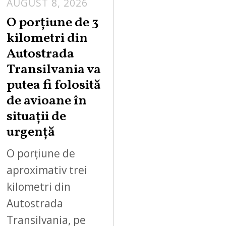
AUGUST 8, 2026
A
U
O porțiune de 3
G
kilometri din
U
Autostrada
S
Transilvania va
T
putea fi folosită
8
,
de avioane în
2
situații de
0
urgență
2
6
O porțiune de
aproximativ trei
kilometri din
Autostrada
Transilvania, pe