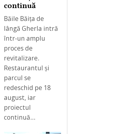
0
continuă
2
6
Băile Băița de
lângă Gherla intră
într-un amplu
proces de
revitalizare.
Restaurantul și
parcul se
redeschid pe 18
august, iar
proiectul
continuă…