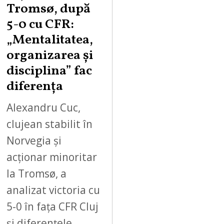
Tromsø, după
5-0 cu CFR:
„Mentalitatea,
organizarea și
disciplina” fac
diferența
Alexandru Cuc,
clujean stabilit în
Norvegia și
acționar minoritar
la Tromsø, a
analizat victoria cu
5-0 în fața CFR Cluj
și diferențele…