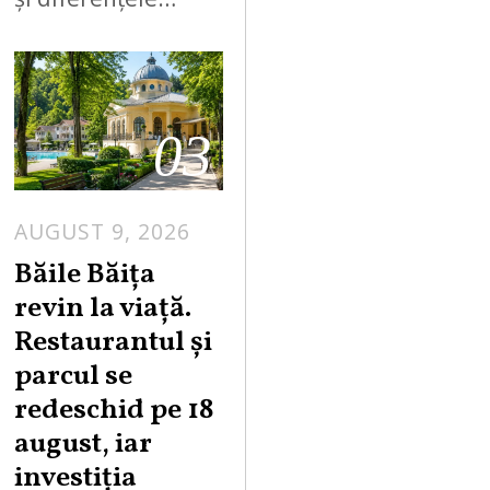
03
AUGUST 9, 2026
A
U
Băile Băița
G
revin la viață.
U
Restaurantul și
S
parcul se
T
redeschid pe 18
9
,
august, iar
2
investiția