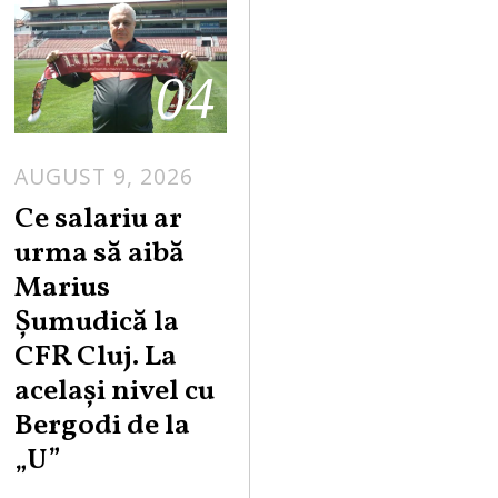
04
AUGUST 9, 2026
Ce salariu ar
urma să aibă
Marius
Șumudică la
CFR Cluj. La
același nivel cu
Bergodi de la
„U”