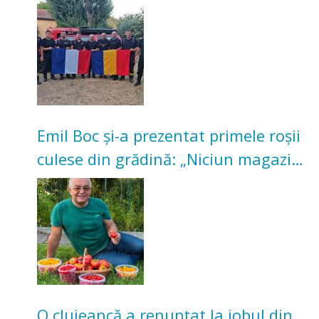
incendii de vegetație și pădure
Emil Boc și-a prezentat primele roșii
culese din grădină: „Niciun magazin
nu poate oferi această satisfacție”
O clujeancă a renunțat la jobul din