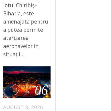
lotul Chiribiș–
Biharia, este
amenajată pentru
a putea permite
aterizarea
aeronavelor în
situații…
06
AUGUST 8, 2026