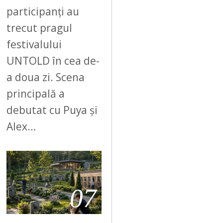
participanți au
trecut pragul
festivalului
UNTOLD în cea de-
a doua zi. Scena
principală a
debutat cu Puya și
Alex…
07