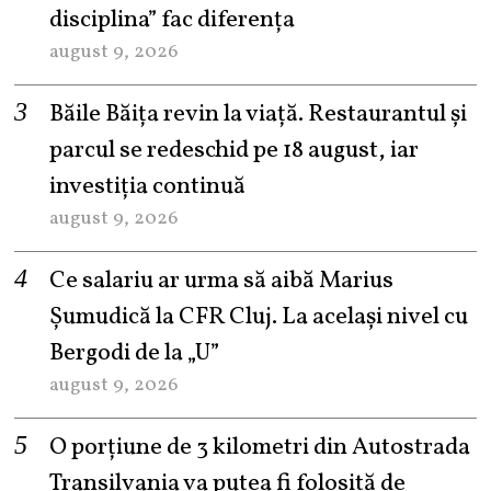
disciplina” fac diferența
august 9, 2026
Băile Băița revin la viață. Restaurantul și
parcul se redeschid pe 18 august, iar
investiția continuă
august 9, 2026
Ce salariu ar urma să aibă Marius
Șumudică la CFR Cluj. La același nivel cu
Bergodi de la „U”
august 9, 2026
O porțiune de 3 kilometri din Autostrada
Transilvania va putea fi folosită de