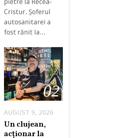
pietre la Recea-
Cristur. Șoferul
autosanitarei a
fost rănit la…
02
AUGUST 9, 2026
Un clujean,
acționar la