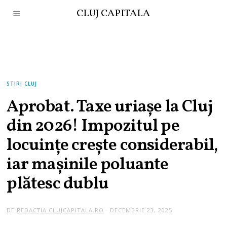
CLUJ CAPITALA
STIRI CLUJ
Aprobat. Taxe uriașe la Cluj
din 2026! Impozitul pe
locuințe crește considerabil,
iar mașinile poluante
plătesc dublu
DE
REDACȚIA CLUJCAPITALA.RO
DECEMBRIE 23, 2025